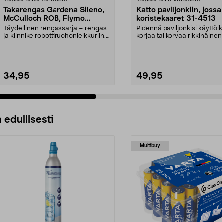
Takarengas Gardena Sileno,
Katto paviljonkiin, jossa
McCulloch ROB, Flymo
koristekaaret 31-4513
Easilife
Täydellinen rengassarja – rengas
Pidennä paviljonkisi käyttöi
ja kiinnike robottiruohonleikkuriin.
korjaa tai korvaa rikkinäinen
Takapyörä ...
Puutarhap...
34,95
49,95
 edullisesti
Multibuy