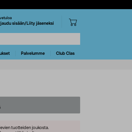
vetuloa
rjaudu sisään/Liity jäseneksi
ukset
Palvelumme
Club Clas
5
levien tuotteiden joukosta.