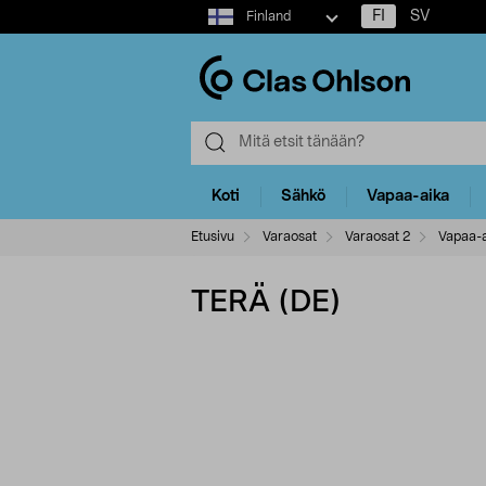
Select
FI
SV
Finland
market
Koti
Sähkö
Vapaa-aika
Etusivu
Varaosat
Varaosat 2
Vapaa-a
TERÄ (DE)