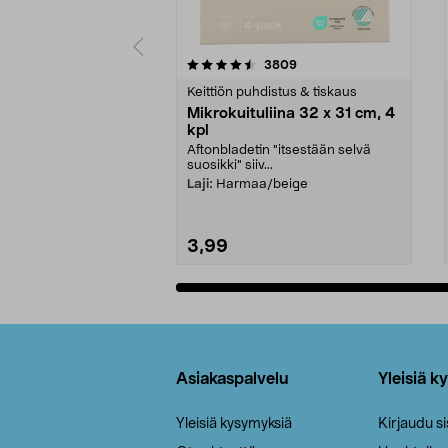
5viidestä
4.5viidestä
arvostelut
3809
tähdestä
tähdestä
Keittiön puhdistus & tiskaus
Mikrokuituliina 32 x 31 cm, 4
kpl
Aftonbladetin "itsestään selvä
suosikki" siiv...
Laji:
Harmaa/beige
3,99
Lisää ostoskoriin
Alatunniste
Asiakaspalvelu
Yleisiä k
Yleisiä kysymyksiä
Kirjaudu s