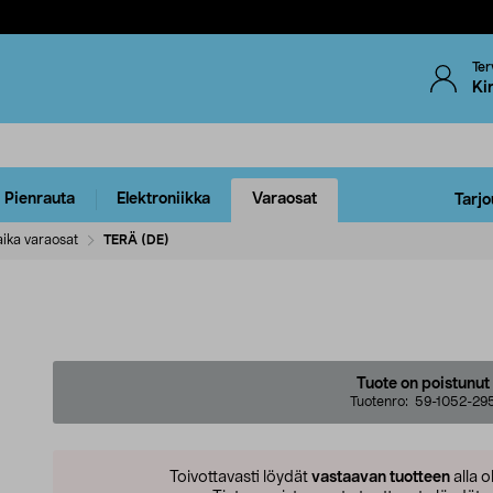
Ter
Ki
Pienrauta
Elektroniikka
Varaosat
Tarjo
ika varaosat
TERÄ (DE)
Tuote on poistunut
Tuotenro:
59-1052-29
Toivottavasti löydät
vastaavan tuotteen
alla o