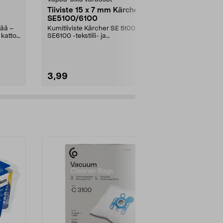
Tiiviste 15 x 7 mm Kärcher
Lämpömitta
SE5100/6100
Asennusaukon
kää –
Kumitiiviste Kärcher SE 5100- ja
 katto.
SE6100 -tekstiili- ja
mattopesureihin.
3,99
27,95