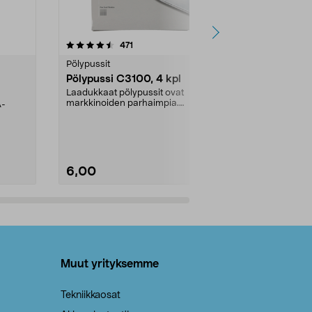
4.5viidestä
arvostelut
4.5
471
6
tähdestä
tähdestä
Pölypussit
Kierrätys & ro
Pölypussi C3100, 4 kpl
Roskapussi,
kahvat, 30 l
Laadukkaat pölypussit ovat
markkinoiden parhaimpia.
A-
Testivoittaja 
Kestävä, jopa 50 % suurempi ...
roskapussi u
Roskapussi, jo
6,00
2,00
Lisää ostoskoriin
Lisää
Muut yrityksemme
Tekniikkaosat