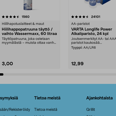
4.5viidestä
arvostelut
4.5viidestä
arvostelut
1560
24101
tähdestä
Hiilihapotuslaitteet & maut
AA-paristot
Hiilihappopatruuna täyttö /
VARTA Longlife Power
vaihto Wassermaxx, 60 litraa
Alkaliparisto, 24 kpl
Täyttöpatruuna, joka ostetaan
Joutsenmerkityt AA- tai AA
myymälästä – muista ottaa vanha
paristot kaukosää...
patruuna mukaasi m...
Tyyppi:
AA/LR6
3,00
12,99
Lisää ostoskoriin
Lisää ostoskoriin
ysymyksiä
Tietoa meistä
Ajankohtaista
isään/Rekisteröidy
Tietoa meistä
Grillit