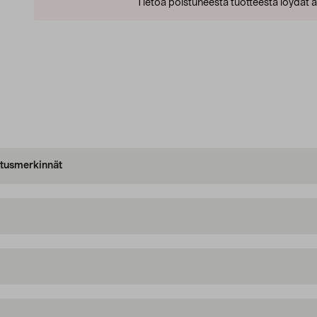
Tietoa poistuneesta tuotteesta löydät al
oitusmerkinnät