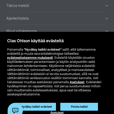
Tietoa meistä
Ajankohtaista
Muut yrityksemme
Clas Ohlson käyttää evästeitä
Etsi myymälä
Painamalla
”Hyväksy kaikki evästeet”
sallit, että tallennamme
evästeitä ja muuta seurantateknologiaa laitteellesi
SE
NO
FI
evästeselosteemme mukaisesti
. Evästeitä käytetään sivuston
käyttökokemuksen parantamiseen ja käytön analysointiin sekä
FI
SV
mainonnan kohdentamiseen. Käytämme neljänlaisia evästeitä:
välttämättömät, toiminnalliset, analyyttiset ja mainosevästeet.
Välttämättömiin evästeisiin ei tarvita suostumustasi, sillä ne ovat
välttämättömiä verkkosivuston sisällön toimimisen kannalta. Voit
halutessasi muuttaa asetuksiasi painamalla
Asetukset
. Evästeiden
hyväksyminen on vapaaehtoista. Voit perua suostumuksesi milloin
vain muuttamalla evästeasetuksiasi, apua saat tarvittaessa
asiakaspalvelustamme.
Club Clas
Ostoehdot
Tietosuojaseloste
Näytä hinnat ilman ALV:a
Tuote on poistunut
Hyväksy kaikki evästeet
Poista kaikki
Tuotenro:
59-2609-395
Asetukset