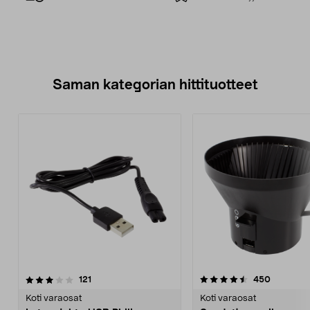
Saman kategorian hittituotteet
4.5 viidestä
arvostelut
4.5 viidestä
arvostelu
121
450
tähdestä
t
Koti varaosat
Koti varaosat