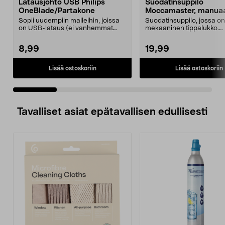
Latausjohto USB Philips
Suodatinsuppilo
OneBlade/Partakone
Moccamaster, manuaa
tippalukko
Sopii uudempiin malleihin, joissa
Suodatinsuppilo, jossa on
on USB-lataus (ei vanhemmat
mekaaninen tippalukko.
mallit, joissa on ...
Moccamaster-kahvinkeittim
8,99
19,99
Lisää ostoskoriin
Lisää ostoskoriin
Tavalliset asiat epätavallisen edullisesti