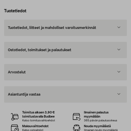
Tuotetiedot
Tuotetiedot, liitteet ja mahdolliset varoitusmerkinnät
Ostotiedot, toimitukset ja palautukset
Arvostelut
Asiantuntija vastaa
Toimitus alkaen 3,90 €
Ilmainen palautus
toimitustavalla Budbee
myymälään
Katso toimitusvaihtoehdot
365 päivän palautusoikeus
Maksuvaihtoehdot
Nouda myymälästä
Katso ostoehdot
Ilmainen nouto myymälästä