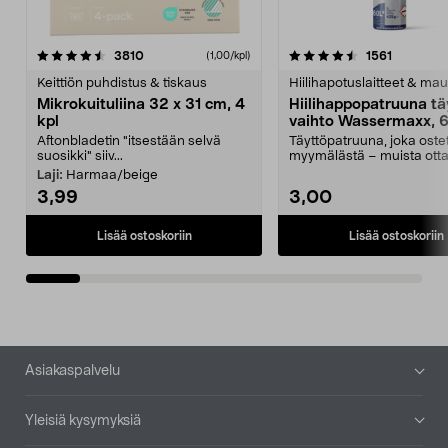
4.5viidestä
arvostelut
4.5viidestä
arvostelu
3810
1561
(1,00/kpl)
tähdestä
t
Keittiön puhdistus & tiskaus
Hiilihapotuslaitteet & mau
Mikrokuituliina 32 x 31 cm, 4
Hiilihappopatruuna tä
kpl
vaihto Wassermaxx, 6
Aftonbladetin "itsestään selvä
Täyttöpatruuna, joka ost
suosikki" siiv...
myymälästä – muista ott
patruuna mukaasi m...
Laji:
Harmaa/beige
3,99
3,00
Lisää ostoskoriin
Lisää ostoskoriin
Alatunniste
Asiakaspalvelu
Yleisiä kysymyksiä