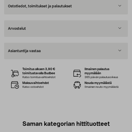
Ostotiedot, toimitukset ja palautukset
Arvostelut
Asiantuntija vastaa
Toimitus alkaen 3,90 €
Ilmainen palautus
toimitustavalla Budbee
myymälään
Katso toimitusvaihtoehdot
365 päivän palautusoikeus
Maksuvaihtoehdot
Nouda myymälästä
Katso ostoehdot
Ilmainen nouto myymälästä
Saman kategorian hittituotteet