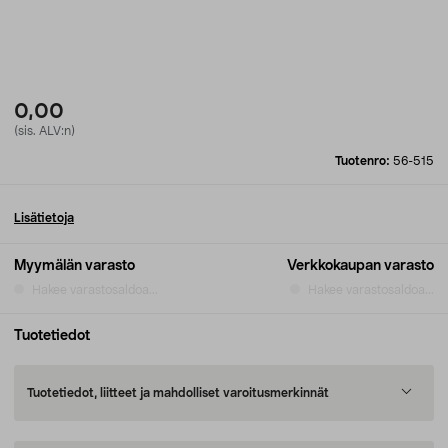
0,00
(sis. ALV:n)
Tuotenro:
56-515
Lisätietoja
Myymälän varasto
Verkkokaupan varasto
Hakee varastosaldoa...
Hakee varastosaldoa...
Tuotetiedot
Tuotetiedot, liitteet ja mahdolliset varoitusmerkinnät