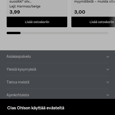
suosikki" siiv...
myymälästä – muista ott
patruuna mukaasi m...
Laji:
Harmaa/beige
3,99
3,00
Lisää ostoskoriin
Lisää ostoskoriin
Alatunniste
Asiakaspalvelu
Yleisiä kysymyksiä
Tietoa meistä
Ajankohtaista
Clas Ohlson käyttää evästeitä
Muut yrityksemme