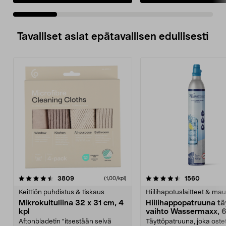
Tavalliset asiat epätavallisen edullisesti
4.5viidestä
arvostelut
4.5viidestä
arvostel
3809
1560
(1,00/kpl)
tähdestä
t
Keittiön puhdistus & tiskaus
Hiilihapotuslaitteet & mau
Mikrokuituliina 32 x 31 cm, 4
Hiilihappopatruuna tä
kpl
vaihto Wassermaxx, 6
Aftonbladetin "itsestään selvä
Täyttöpatruuna, joka ost