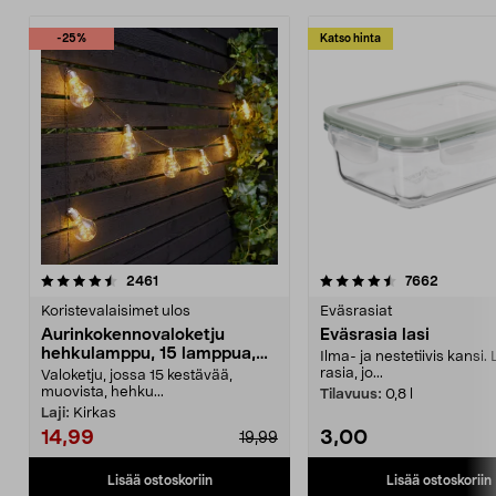
-25%
Katso hinta
4.5 viidestä
arvostelut
4.5 viidestä
arvostel
2461
7662
tähdestä
t
Koristevalaisimet ulos
Eväsrasiat
Aurinkokennovaloketju
Eväsrasia lasi
hehkulamppu, 15 lamppua,
Ilma- ja nestetiivis kansi.
7,2 m
rasia, jo...
Valoketju, jossa 15 kestävää,
muovista, hehku...
Tilavuus:
0,8 l
Laji:
Kirkas
14,99
3,00
19,99
Lisää ostoskoriin
Lisää ostoskoriin