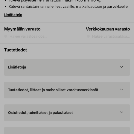
Tukeva polyesterinen rantatuoli, maksimikuorma 110 kg.
Kätevä rantaistuin rannalle, festivaalille, matkailuautoon ja parvekkeelle.
Lisätietoja
Myymälän varasto
Verkkokaupan varasto
Hakee varastosaldoa...
Hakee varastosaldoa...
Tuotetiedot
Lisätietoja
Tuotetiedot, liitteet ja mahdolliset varoitusmerkinnät
Ostotiedot, toimitukset ja palautukset