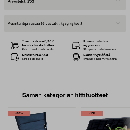
Arvostelut
(753)
Asiantuntija vastaa
(6 vastatut kysymykset)
Toimitus alkaen 3,90 €
Ilmainen palautus
toimitustavalla Budbee
myymälään
Katso toimitusvaihtoehdot
365 päivän palautusoikeus
Maksuvaihtoehdot
Nouda myymälästä
Katso ostoehdot
Ilmainen nouto myymälästä
Saman kategorian hittituotteet
-38%
-17%