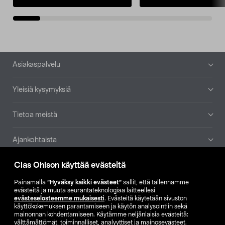
Alatunniste
Asiakaspalvelu
Yleisiä kysymyksiä
Tietoa meistä
Ajankohtaista
Clas Ohlson käyttää evästeitä
Muut yrityksemme
Painamalla
”Hyväksy kaikki evästeet”
sallit, että tallennamme
Etsi myymälä
evästeitä ja muuta seurantateknologiaa laitteellesi
evästeselosteemme mukaisesti
. Evästeitä käytetään sivuston
käyttökokemuksen parantamiseen ja käytön analysointiin sekä
mainonnan kohdentamiseen. Käytämme neljänlaisia evästeitä:
SE
NO
FI
välttämättömät, toiminnalliset, analyyttiset ja mainosevästeet.