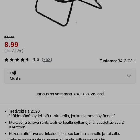
14,99
8,99
(sis. ALV:n)
4.5
(
753
)
Tuotenro:
34-3108-1
Select
Laji
variant
Musta
Tarjous on voimassa
04.10.2026
asti
Testivoittaja 2026
”Lähimpänä täydellistä rantatuolia, jonka olemme löytäneet.”
Mukava ja tukeva rantatuoli korkealla selkänojalla, säädettävissä 2
asentoon.
Kokoontaitettava aurinkotuoli, helppo kantaa rannalle ja retkelle.