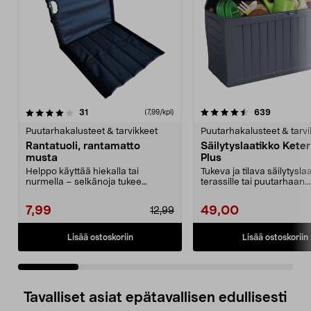
4.5 viidestä
arvostelut
4.5 viidestä
arvostelut
31
639
(7,99/kpl)
tähdestä
t
Puutarhakalusteet & tarvikkeet
Puutarhakalusteet & tarvi
Rantatuoli, rantamatto
Säilytyslaatikko Kete
musta
Plus
Helppo käyttää hiekalla tai
Tukeva ja tilava säilytysla
nurmella – selkänoja tukee
terassille tai puutarhaan.
mukavasti. Rantatuoli sel...
Täydellinen laatikk...
7,99
49,00
12,99
Lisää ostoskoriin
Lisää ostoskoriin
Tavalliset asiat epätavallisen edullisesti