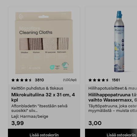
4.5viidestä
arvostelut
4.5viidestä
arvostelu
3810
1561
(1,00/kpl)
tähdestä
t
Keittiön puhdistus & tiskaus
Hiilihapotuslaitteet & mau
Mikrokuituliina 32 x 31 cm, 4
Hiilihappopatruuna tä
kpl
vaihto Wassermaxx, 6
Aftonbladetin "itsestään selvä
Täyttöpatruuna, joka ost
suosikki" siiv...
myymälästä – muista ott
patruuna mukaasi m...
Laji:
Harmaa/beige
3,99
3,00
Lisää ostoskoriin
Lisää ostoskoriin