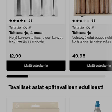
3.5 viidestä
arvostelut
4.0 viidestä
arvostelut
23
63
tähdestä
t
Taltat ja höylät
Taltat ja höylät
Talttasarja, 4 osaa
Talttasarja
Neljä kunnon talttaa, joiden kahvat
Veistotyökalut puuesinei
iskunkestävää muovia.
koristeluun ja kaiverrukse
Mukana 10 erilaista ty...
12,99
49,95
Lisää ostoskoriin
Lisää ostoskoriin
Tavalliset asiat epätavallisen edullisesti