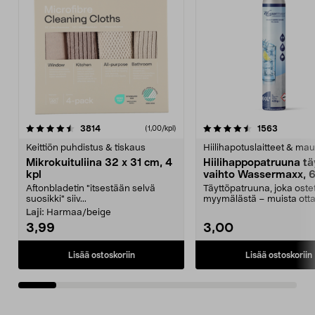
4.5viidestä
arvostelut
4.5viidestä
arvostelu
3814
1563
(1,00/kpl)
tähdestä
t
Keittiön puhdistus & tiskaus
Hiilihapotuslaitteet & mau
Mikrokuituliina 32 x 31 cm, 4
Hiilihappopatruuna tä
kpl
vaihto Wassermaxx, 6
Aftonbladetin "itsestään selvä
Täyttöpatruuna, joka ost
suosikki" siiv...
myymälästä – muista ott
patruuna mukaasi m...
Laji:
Harmaa/beige
3,99
3,00
Lisää ostoskoriin
Lisää ostoskoriin