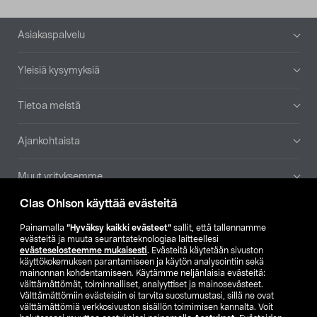
Alatunniste
Asiakaspalvelu
Yleisiä kysymyksiä
Tietoa meistä
Ajankohtaista
Muut yrityksemme
Clas Ohlson käyttää evästeitä
Etsi myymälä
Painamalla
”Hyväksy kaikki evästeet”
sallit, että tallennamme
evästeitä ja muuta seurantateknologiaa laitteellesi
SE
NO
FI
evästeselosteemme mukaisesti
. Evästeitä käytetään sivuston
käyttökokemuksen parantamiseen ja käytön analysointiin sekä
FI
SV
mainonnan kohdentamiseen. Käytämme neljänlaisia evästeitä:
välttämättömät, toiminnalliset, analyyttiset ja mainosevästeet.
Välttämättömiin evästeisiin ei tarvita suostumustasi, sillä ne ovat
välttämättömiä verkkosivuston sisällön toimimisen kannalta. Voit