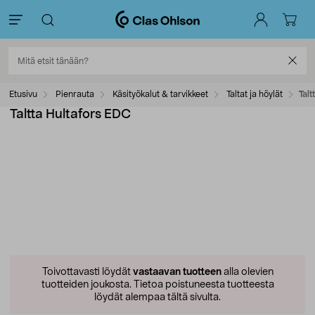
Etusivu
Pienrauta
Käsityökalut & tarvikkeet
Taltat ja höylät
Talt
Taltta Hultafors EDC
Toivottavasti löydät
vastaavan tuotteen
alla olevien
tuotteiden joukosta.
Tietoa poistuneesta tuotteesta
löydät alempaa tältä sivulta.