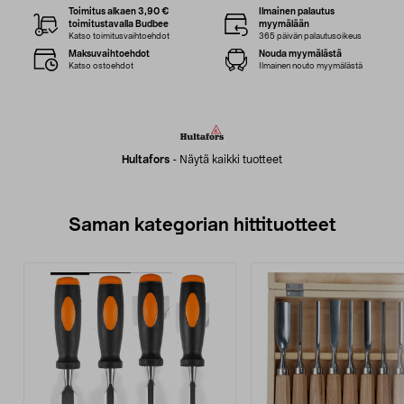
Toimitus alkaen 3,90 €
Ilmainen palautus
toimitustavalla Budbee
myymälään
Katso toimitusvaihtoehdot
365 päivän palautusoikeus
Maksuvaihtoehdot
Nouda myymälästä
Katso ostoehdot
Ilmainen nouto myymälästä
Hultafors
-
Näytä kaikki tuotteet
Saman kategorian hittituotteet