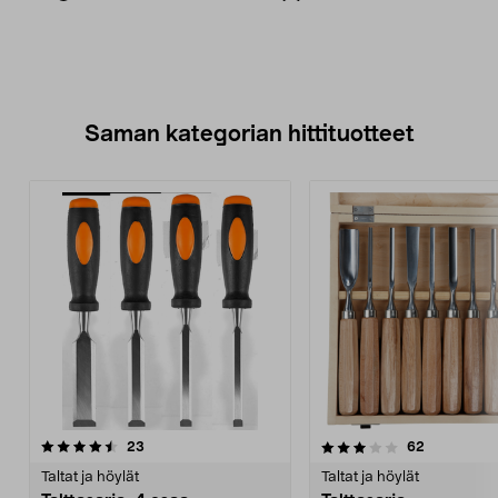
Saman kategorian hittituotteet
3.5 viidestä
arvostelut
4.0 viidestä
arvostelut
23
62
tähdestä
t
Taltat ja höylät
Taltat ja höylät