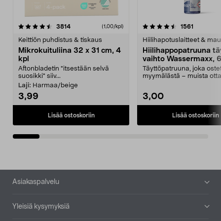
4.5viidestä
arvostelut
4.5viidestä
arvostelu
3814
1561
(1,00/kpl)
tähdestä
t
Keittiön puhdistus & tiskaus
Hiilihapotuslaitteet & mau
Mikrokuituliina 32 x 31 cm, 4
Hiilihappopatruuna tä
kpl
vaihto Wassermaxx, 6
Aftonbladetin "itsestään selvä
Täyttöpatruuna, joka ost
suosikki" siiv...
myymälästä – muista ott
patruuna mukaasi m...
Laji:
Harmaa/beige
3,99
3,00
Lisää ostoskoriin
Lisää ostoskoriin
Alatunniste
Asiakaspalvelu
Yleisiä kysymyksiä