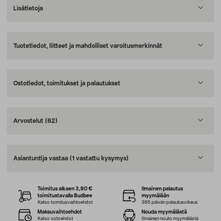
Lisätietoja
Tuotetiedot, liitteet ja mahdolliset varoitusmerkinnät
Ostotiedot, toimitukset ja palautukset
Arvostelut
(62)
Asiantuntija vastaa
(1 vastattu kysymys)
Toimitus alkaen 3,90 €
Ilmainen palautus
toimitustavalla Budbee
myymälään
Katso toimitusvaihtoehdot
365 päivän palautusoikeus
Maksuvaihtoehdot
Nouda myymälästä
Katso ostoehdot
Ilmainen nouto myymälästä