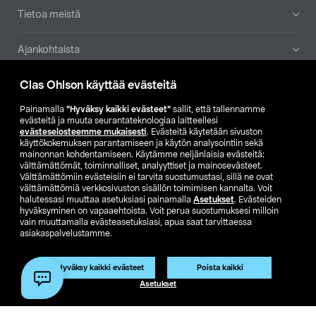
Tietoa meistä
Ajankohtaista
Clas Ohlson käyttää evästeitä
Muut yrityksemme
Painamalla
”Hyväksy kaikki evästeet”
sallit, että tallennamme
Etsi myymälä
evästeitä ja muuta seurantateknologiaa laitteellesi
evästeselosteemme mukaisesti
. Evästeitä käytetään sivuston
käyttökokemuksen parantamiseen ja käytön analysointiin sekä
mainonnan kohdentamiseen. Käytämme neljänlaisia evästeitä:
SE
NO
FI
välttämättömät, toiminnalliset, analyyttiset ja mainosevästeet.
Välttämättömiin evästeisiin ei tarvita suostumustasi, sillä ne ovat
FI
SV
välttämättömiä verkkosivuston sisällön toimimisen kannalta. Voit
halutessasi muuttaa asetuksiasi painamalla
Asetukset
. Evästeiden
hyväksyminen on vapaaehtoista. Voit perua suostumuksesi milloin
vain muuttamalla evästeasetuksiasi, apua saat tarvittaessa
asiakaspalvelustamme.
Hyväksy kaikki evästeet
Poista kaikki
Club Clas
Ostoehdot
Tietosuojaseloste
Asetukset
Näytä hinnat ilman ALV:a