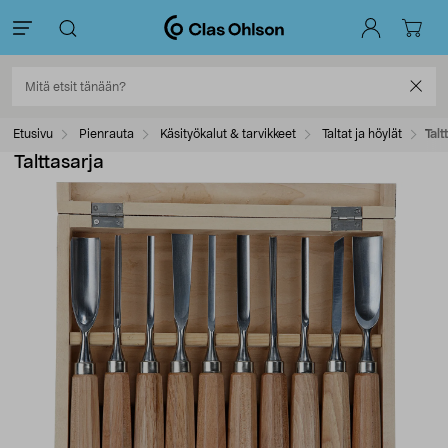
Etusivu
Pienrauta
Käsityökalut & tarvikkeet
Taltat ja höylät
Talt
Talttasarja