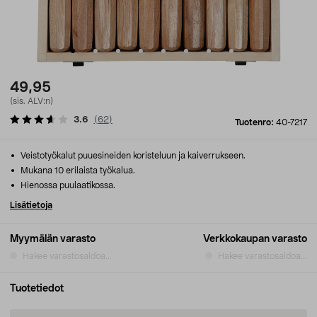
49,95
(sis. ALV:n)
3.6
(
62
)
Tuotenro:
40-7217
Veistotyökalut puuesineiden koristeluun ja kaiverrukseen.
Mukana 10 erilaista työkalua.
Hienossa puulaatikossa.
Lisätietoja
Myymälän varasto
Verkkokaupan varasto
Hakee varastosaldoa...
Hakee varastosaldoa...
Tuotetiedot