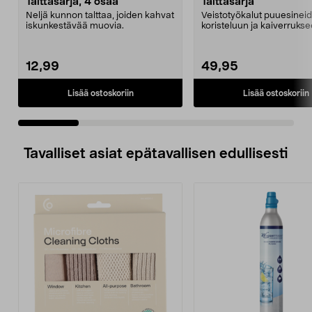
Talttasarja, 4 osaa
Talttasarja
Neljä kunnon talttaa, joiden kahvat
Veistotyökalut puuesinei
iskunkestävää muovia.
koristeluun ja kaiverrukse
Mukana 10 erilaista ty...
12,99
49,95
Lisää ostoskoriin
Lisää ostoskoriin
Tavalliset asiat epätavallisen edullisesti