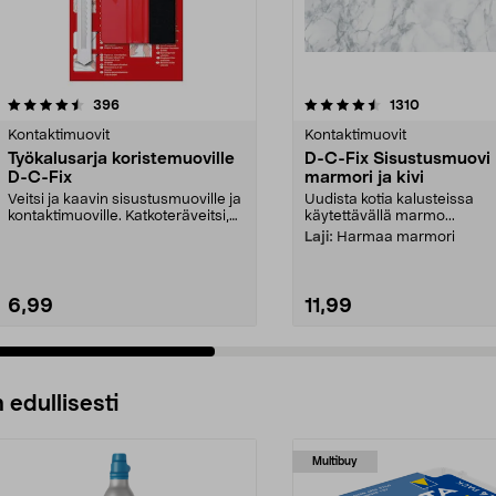
4.5 viidestä
arvostelut
4.5 viidestä
arvostelut
396
1310
tähdestä
Kontaktimuovit
Kontaktimuovit
Työkalusarja koristemuoville
D-C-Fix Sisustusmuovi
D-C-Fix
marmori ja kivi
Veitsi ja kaavin sisustusmuoville ja
Uudista kotia kalusteissa
kontaktimuoville. Katkoteräveitsi,
käytettävällä marmo...
jolla le...
Laji:
Harmaa marmori
6,99
11,99
 edullisesti
Multibuy