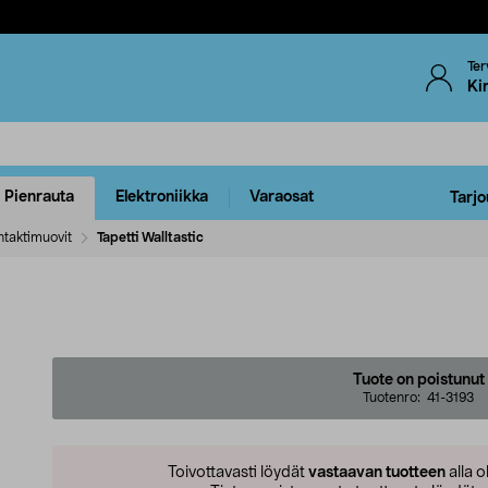
Ter
Ki
Pienrauta
Elektroniikka
Varaosat
Tarjo
ntaktimuovit
Tapetti Walltastic
Tuote on poistunut
Tuotenro:
41-3193
Toivottavasti löydät
vastaavan tuotteen
alla o