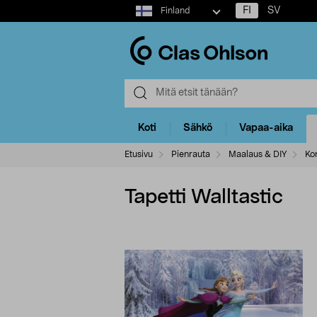
Select
FI
SV
Finland
market
Koti
Sähkö
Vapaa-aika
Etusivu
Pienrauta
Maalaus & DIY
Ko
Tapetti Walltastic