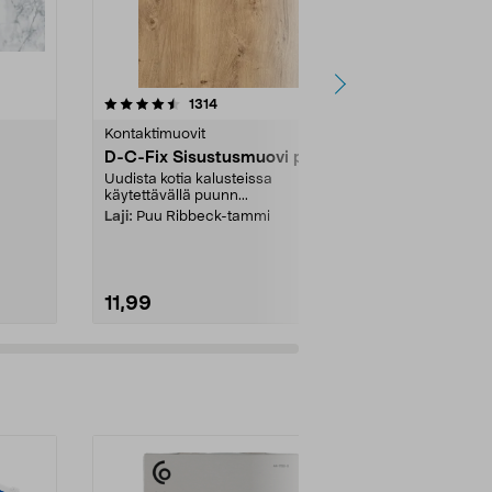
4.5 viidestä
arvostelut
4.0
1314
3
tähdestä
tähdestä
Kontaktimuovit
Lattialevyt & 
D-C-Fix Sisustusmuovi puu,
Tasoitetape
0,53 x 10 m
Uudista kotia kalusteissa
käytettävällä puunn...
Tasaiset sein
maalausta ja 
Laji:
Puu Ribbeck-tammi
Kuitukankaine
11,99
17,99