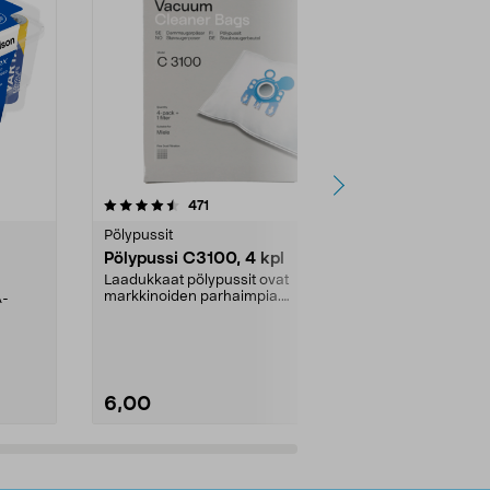
4.5viidestä
arvostelut
4.5
471
6
tähdestä
tähdestä
Pölypussit
Kierrätys & ro
Pölypussi C3100, 4 kpl
Roskapussi,
kahvat, 30 l
Laadukkaat pölypussit ovat
markkinoiden parhaimpia.
A-
Testivoittaja 
Kestävä, jopa 50 % suurempi ...
roskapussi u
Roskapussi, jo
6,00
2,00
Lisää ostoskoriin
Lisää