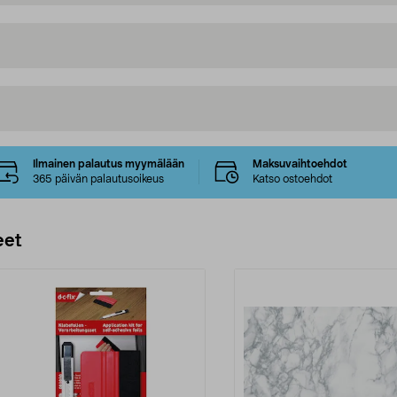
Ilmainen palautus myymälään
Maksuvaihtoehdot
365 päivän palautusoikeus
Katso ostoehdot
eet