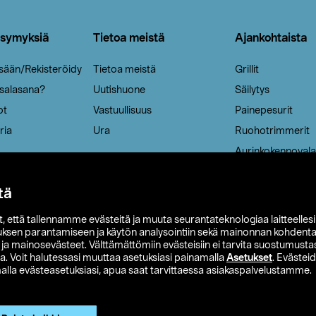
ysymyksiä
Tietoa meistä
Ajankohtaista
isään/Rekisteröidy
Tietoa meistä
Grillit
 salasana?
Uutishuone
Säilytys
ot
Vastuullisuus
Painepesurit
ria
Ura
Ruohotrimmerit
Aurinkokennovala
tä
it, että tallennamme evästeitä ja muuta seurantateknologiaa laitteelles
uksen parantamiseen ja käytön analysointiin sekä mainonnan kohdenta
t ja mainosevästeet. Välttämättömiin evästeisiin ei tarvita suostumustas
a. Voit halutessasi muuttaa asetuksiasi painamalla
Asetukset
. Evästei
lla evästeasetuksiasi, apua saat tarvittaessa asiakaspalvelustamme.
 Ohlson
Club Clas
Ostoehdot
Tietosuojaseloste
Et
Näytä hinnat ilman ALV:a