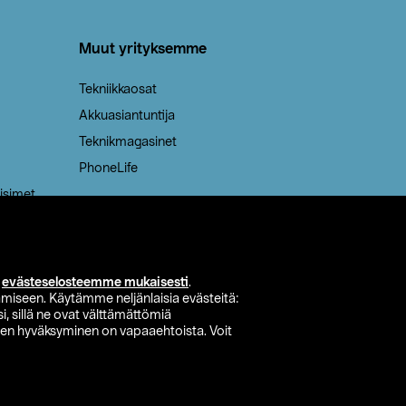
Muut yrityksemme
Tekniikkaosat
Akkuasiantuntija
Teknikmagasinet
PhoneLife
isimet
i
evästeselosteemme mukaisesti
.
miseen. Käytämme neljänlaisia evästeitä:
i, sillä ne ovat välttämättömiä
den hyväksyminen on vapaaehtoista. Voit
si myymälä