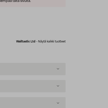
empaa tältä sivulta.
Walltastic Ltd
-
Näytä kaikki tuotteet