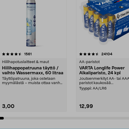
4.5viidestä
arvostelut
4.5viidestä
arvostelut
1561
24104
tähdestä
Hiilihapotuslaitteet & maut
AA-paristot
Hiilihappopatruuna täyttö /
VARTA Longlife Power
vaihto Wassermaxx, 60 litraa
Alkaliparisto, 24 kpl
Täyttöpatruuna, joka ostetaan
Joutsenmerkityt AA- tai AA
myymälästä – muista ottaa vanha
paristot kaukosää...
patruuna mukaasi m...
Tyyppi:
AA/LR6
3,00
12,99
Lisää ostoskoriin
Lisää ostoskoriin