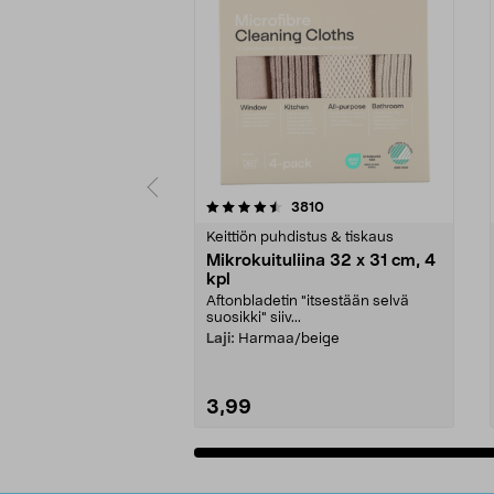
5viidestä
4.5viidestä
arvostelut
3810
tähdestä
tähdestä
Keittiön puhdistus & tiskaus
Mikrokuituliina 32 x 31 cm, 4
kpl
Aftonbladetin "itsestään selvä
suosikki" siiv...
Laji:
Harmaa/beige
3,99
Lisää ostoskoriin