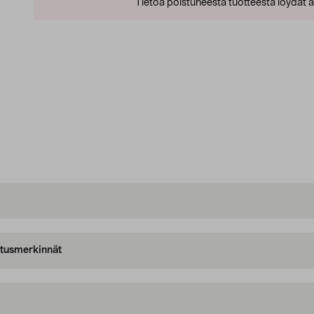
Tietoa poistuneesta tuotteesta löydät al
oitusmerkinnät