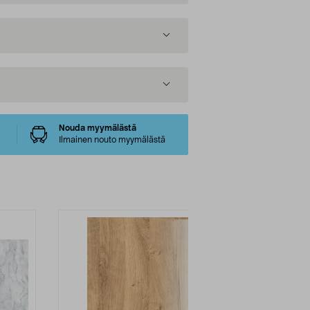
Nouda myymälästä
Ilmainen nouto myymälästä