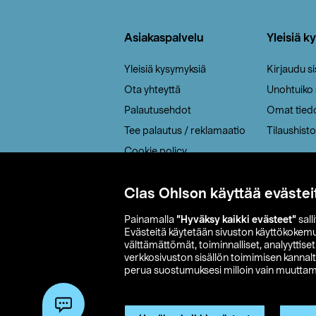
Alatunniste
Asiakaspalvelu
Yleisiä k
Yleisiä kysymyksiä
Kirjaudu s
Ota yhteyttä
Unohtuiko
Palautusehdot
Omat tied
Tee palautus / reklamaatio
Tilaushisto
Cookie policy
Toimitustavat
Clas Ohlson käyttää evästei
Saavutettavuus
Painamalla
”Hyväksy kaikki evästeet”
sall
Evästeitä käytetään sivuston käyttökokem
välttämättömät, toiminnalliset, analyyttise
verkkosivuston sisällön toimimisen kannalt
perua suostumuksesi milloin vain muuttama
© 2026 Clas