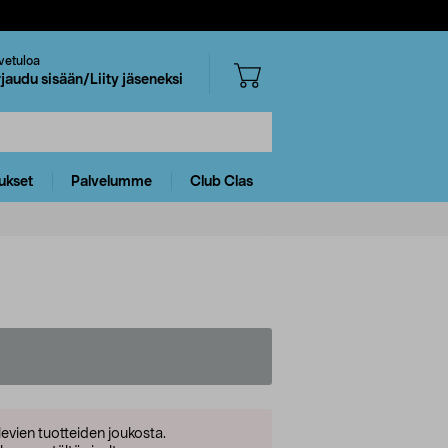
vetuloa
rjaudu sisään/Liity jäseneksi
ukset
Palvelumme
Club Clas
levien tuotteiden joukosta.