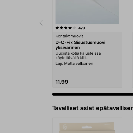
0 viidestä
4.5 viidestä
arvostelut
479
tähdestä
tähdestä
Kontaktimuovit
D-C-Fix Sisustusmuovi
yksivärinen
Uudista kotia kalusteissa
käytettävällä kiilt...
Laji:
Matta valkoinen
11,99
Tavalliset asiat epätavallisen