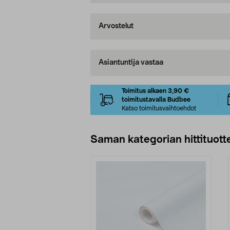
Arvostelut
Asiantuntija vastaa
Toimitus alkaen 3,90 €
toimitustavalla Budbee
Katso toimitusvaihtoehdot
Saman kategorian hittituott