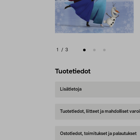
1
/
3
Tuotetiedot
Lisätietoja
Tuotetiedot, liitteet ja mahdolliset var
Ostotiedot, toimitukset ja palautukset