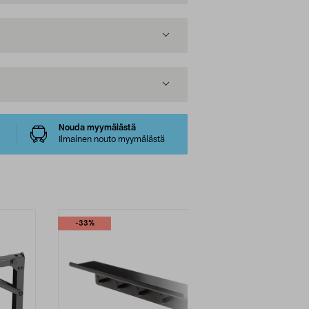
Nouda myymälästä
Ilmainen nouto myymälästä
-33%