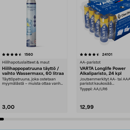
4.5viidestä
arvostelut
4.5viidestä
arvostelut
1560
24101
tähdestä
Hiilihapotuslaitteet & maut
AA-paristot
Hiilihappopatruuna täyttö /
VARTA Longlife Power
vaihto Wassermaxx, 60 litraa
Alkaliparisto, 24 kpl
Täyttöpatruuna, joka ostetaan
Joutsenmerkityt AA- tai AA
myymälästä – muista ottaa vanha
paristot kaukosää...
patruuna mukaasi m...
Tyyppi:
AA/LR6
3,00
12,99
Lisää ostoskoriin
Lisää ostoskoriin