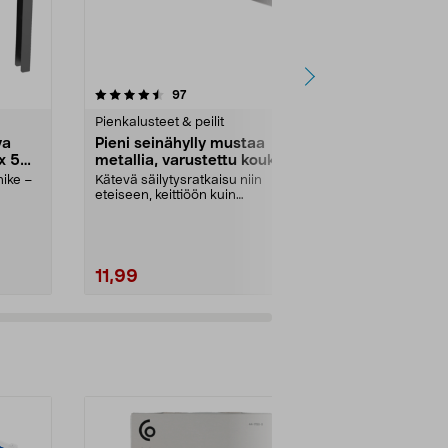
4.5 viidestä
arvostelut
5.0
97
tähdestä
tähdestä
Pienkalusteet & peilit
Pienkalusteet 
va
Pieni seinähylly mustaa
Seinähylly 
x 56
metallia, varustettu koukuilla
Seinähylly on
sisustuksesta
nike –
Kätevä säilytysratkaisu niin
Siro ja tyylikäs
eteiseen, keittiöön kuin
kylpyhuoneeseen. Seinähyll...
11,99
17,99
17,90