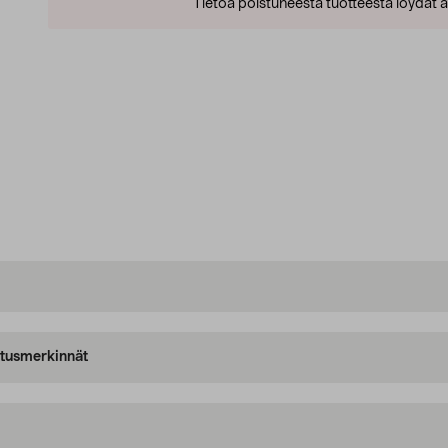
Tietoa poistuneesta tuotteesta löydät al
oitusmerkinnät