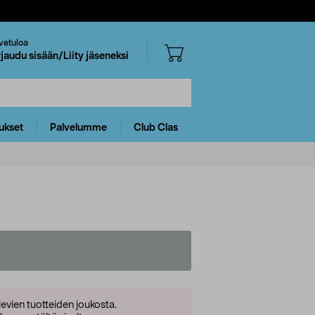
vetuloa
rjaudu sisään/Liity jäseneksi
ukset
Palvelumme
Club Clas
levien tuotteiden joukosta.