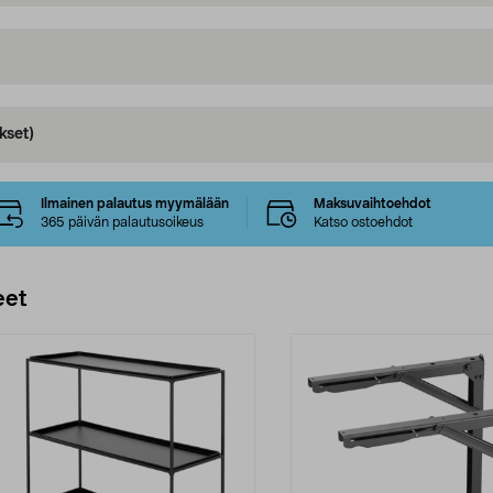
kset)
Ilmainen palautus myymälään
Maksuvaihtoehdot
365 päivän palautusoikeus
Katso ostoehdot
eet