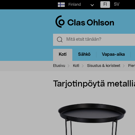
Select
FI
SV
Finland
market
Koti
Sähkö
Vapaa-aika
Etusivu
Koti
Sisustus & koristeet
Pien
Tarjotinpöytä metall