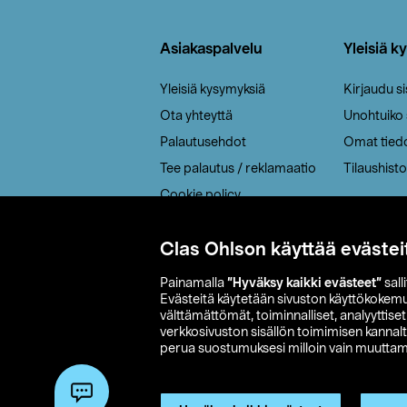
Alatunniste
Asiakaspalvelu
Yleisiä k
Yleisiä kysymyksiä
Kirjaudu s
Ota yhteyttä
Unohtuiko
Palautusehdot
Omat tied
Tee palautus / reklamaatio
Tilaushisto
Cookie policy
Toimitustavat
Clas Ohlson käyttää evästei
Saavutettavuus
Painamalla
”Hyväksy kaikki evästeet”
sall
Evästeitä käytetään sivuston käyttökokem
välttämättömät, toiminnalliset, analyyttise
verkkosivuston sisällön toimimisen kannalt
perua suostumuksesi milloin vain muuttama
© 2026 Clas