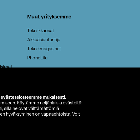
Muut yrityksemme
Tekniikkaosat
Akkuasiantuntija
Teknikmagasinet
PhoneLife
isimet
i
evästeselosteemme mukaisesti
.
miseen. Käytämme neljänlaisia evästeitä:
i, sillä ne ovat välttämättömiä
den hyväksyminen on vapaaehtoista. Voit
si myymälä