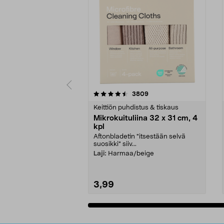
5viidestä
4.5viidestä
arvostelut
3809
tähdestä
tähdestä
Keittiön puhdistus & tiskaus
Mikrokuituliina 32 x 31 cm, 4
kpl
Aftonbladetin "itsestään selvä
suosikki" siiv...
Laji:
Harmaa/beige
3,99
Lisää ostoskoriin