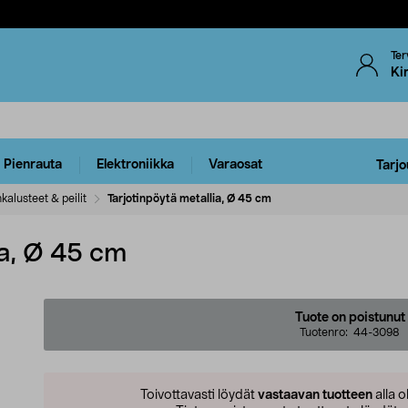
Ter
Ki
Pienrauta
Elektroniikka
Varaosat
Tarjo
kalusteet & peilit
Tarjotinpöytä metallia, Ø 45 cm
ia, Ø 45 cm
Tuote on poistunut
Tuotenro:
44-3098
Toivottavasti löydät
vastaavan tuotteen
alla o