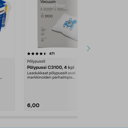
4.5viidestä
arvostelut
4.5
471
6
tähdestä
tähdestä
Pölypussit
Kierrätys & ro
Pölypussi C3100, 4 kpl
Roskapussi,
kahvat, 30 l
Laadukkaat pölypussit ovat
markkinoiden parhaimpia.
A-
Testivoittaja 
Kestävä, jopa 50 % suurempi ...
roskapussi u
Roskapussi, jo
6,00
2,00
Lisää ostoskoriin
Lisää