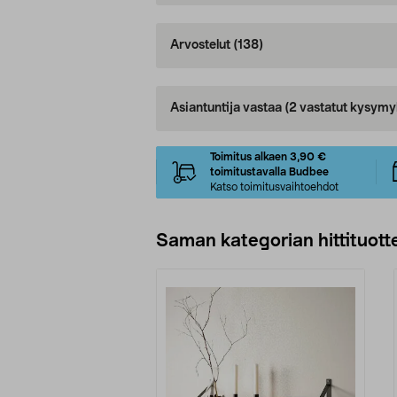
Arvostelut
(138)
Asiantuntija vastaa
(2 vastatut kysymy
Toimitus alkaen 3,90 €
toimitustavalla Budbee
Katso toimitusvaihtoehdot
Saman kategorian hittituott