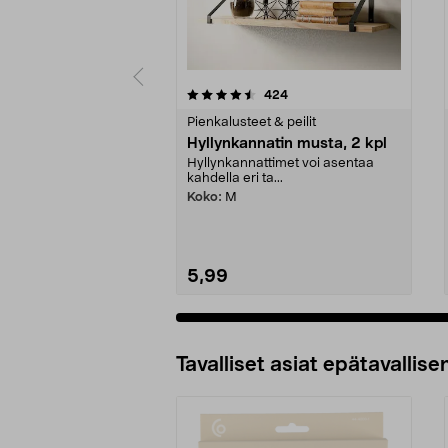
5 viidestä
4.5 viidestä
arvostelut
424
tähdestä
tähdestä
Pienkalusteet & peilit
Hyllynkannatin musta, 2 kpl
Hyllynkannattimet voi asentaa
kahdella eri ta...
Koko:
M
5,99
Tavalliset asiat epätavallisen