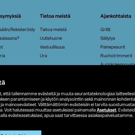
ysymyksiä
Tietoa meistä
Ajankohtaista
isään/Rekisteröidy
Tietoa meistä
Grillit
 salasana?
Uutishuone
Säilytys
ot
Vastuullisuus
Painepesurit
ria
Ura
Ruohotrimmerit
Aurinkokennovala
tä
it, että tallennamme evästeitä ja muuta seurantateknologiaa laitteelles
uksen parantamiseen ja käytön analysointiin sekä mainonnan kohdenta
t ja mainosevästeet. Välttämättömiin evästeisiin ei tarvita suostumustas
a. Voit halutessasi muuttaa asetuksiasi painamalla
Asetukset
. Evästei
lla evästeasetuksiasi, apua saat tarvittaessa asiakaspalvelustamme.
 Ohlson
Club Clas
Ostoehdot
Tietosuojaseloste
Et
Näytä hinnat ilman ALV:a