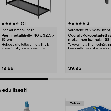
5.0 viidestä
arvostelut
4.5 viidestä
arvostelut
751
21
tähdestä
Pienkalusteet & peilit
Varastohyllyt & metallihyllyt
Pieni metallihylly, 40 x 32,5 x
Cocraft Kokoontaitetta
15 cm
metallinen kannatin 58 
cm, 2 kpl
Helposti sijoitettava metallihylly,
Tukeva metallinen seinäkiin
jossa 3 hyllytasoa ja vain 15 cm
käännettävissä ylös ja alas
syvyys. Pie...
tarpeen mukaan. Co...
19,99
39,95
 edullisesti
Multibuy