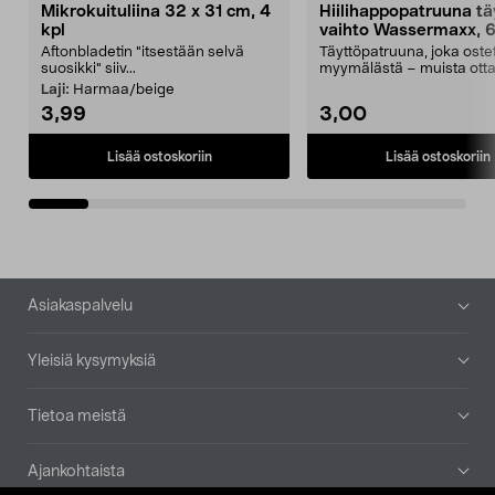
Mikrokuituliina 32 x 31 cm, 4
Hiilihappopatruuna tä
kpl
vaihto Wassermaxx, 6
Aftonbladetin "itsestään selvä
Täyttöpatruuna, joka ost
suosikki" siiv...
myymälästä – muista ott
patruuna mukaasi m...
Laji:
Harmaa/beige
3,99
3,00
Lisää ostoskoriin
Lisää ostoskoriin
Alatunniste
Asiakaspalvelu
Yleisiä kysymyksiä
Tietoa meistä
Ajankohtaista