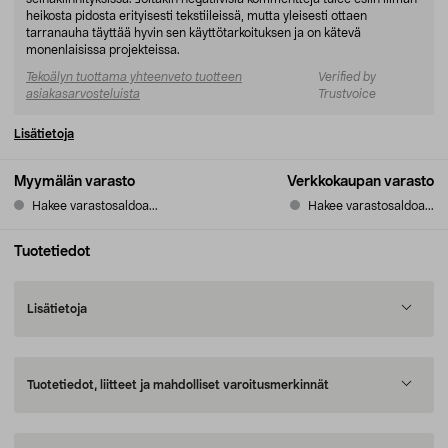
heikosta pidosta erityisesti tekstiileissä, mutta yleisesti ottaen
tarranauha täyttää hyvin sen käyttötarkoituksen ja on kätevä
monenlaisissa projekteissa.
Tekoälyn tuottama yhteenveto tuotteen
Verified by
asiakasarvosteluista
Trustvoice
Lisätietoja
Myymälän varasto
Verkkokaupan varasto
Hakee varastosaldoa...
Hakee varastosaldoa...
Tuotetiedot
Lisätietoja
Tuotetiedot, liitteet ja mahdolliset varoitusmerkinnät