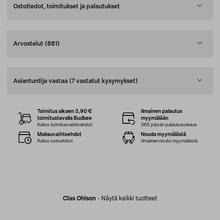
Ostotiedot, toimitukset ja palautukset
Arvostelut
(881)
Asiantuntija vastaa
(7 vastatut kysymykset)
Toimitus alkaen 3,90 €
Ilmainen palautus
toimitustavalla Budbee
myymälään
Katso toimitusvaihtoehdot
365 päivän palautusoikeus
Maksuvaihtoehdot
Nouda myymälästä
Katso ostoehdot
Ilmainen nouto myymälästä
Clas Ohlson
-
Näytä kaikki tuotteet