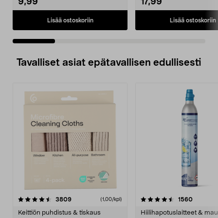
9,99
17,99
Lisää ostoskoriin
Lisää ostoskoriin
Tavalliset asiat epätavallisen edullisesti
4.5viidestä
arvostelut
4.5viidestä
arvostel
3809
1560
(1,00/kpl)
tähdestä
t
Keittiön puhdistus & tiskaus
Hiilihapotuslaitteet & mau