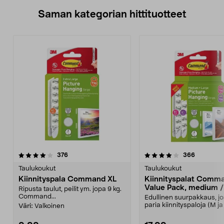
Saman kategorian hittituotteet
4.0 viidestä
arvostelut
4.0 viidestä
arvostelut
376
366
tähdestä
t
Taulukoukut
Taulukoukut
Kiinnityspala Command XL
Kiinnityspalat Comm
Value Pack, medium /
Ripusta taulut, peilit ym. jopa 9 kg.
Command...
Edullinen suurpakkaus, jo
paria kiinnityspaloja (M ja 
Väri:
Valkoinen
Command Value Pa...