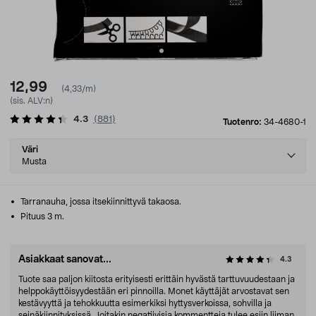
12,99
(4,33/m)
(sis. ALV:n)
4.3
(
881
)
Tuotenro:
34-4680-1
Select
Väri
variant
Musta
Tarranauha, jossa itsekiinnittyvä takaosa.
Pituus 3 m.
Asiakkaat sanovat...
4.3
Tuote saa paljon kiitosta erityisesti erittäin hyvästä tarttuvuudestaan ja
helppokäyttöisyydestään eri pinnoilla. Monet käyttäjät arvostavat sen
kestävyyttä ja tehokkuutta esimerkiksi hyttysverkoissa, sohvilla ja
seinäkiinnityksissä. Joitakin negatiivisia kommentteja tulee esiin liiman