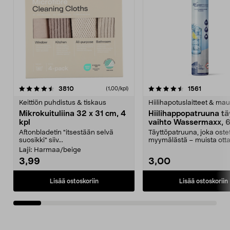
4.5viidestä
arvostelut
4.5viidestä
arvostelu
3810
1561
(1,00/kpl)
tähdestä
t
Keittiön puhdistus & tiskaus
Hiilihapotuslaitteet & mau
Mikrokuituliina 32 x 31 cm, 4
Hiilihappopatruuna tä
kpl
vaihto Wassermaxx, 6
Aftonbladetin "itsestään selvä
Täyttöpatruuna, joka ost
suosikki" siiv...
myymälästä – muista ott
patruuna mukaasi m...
Laji:
Harmaa/beige
3,99
3,00
Lisää ostoskoriin
Lisää ostoskoriin