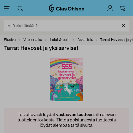
Etusivu
Vapaa-aika
Lelut & pelit
Askartelu
Tarrat Hevoset ja y
Tarrat Hevoset ja yksisarviset
Toivottavasti löydät
vastaavan tuotteen
alla olevien
tuotteiden joukosta.
Tietoa poistuneesta tuotteesta
löydät alempaa tältä sivulta.