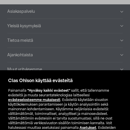
Alatunniste
Asiakaspalvelu
Yleisiä kysymyksiä
Tietoa meistä
Ajankohtaista
Muut yrityksemme
Clas Ohlson käyttää evästeitä
Etsi myymälä
Painamalla
”Hyväksy kaikki evästeet”
sallit, että tallennamme
evästeitä ja muuta seurantateknologiaa laitteellesi
SE
NO
FI
evästeselosteemme mukaisesti
. Evästeitä käytetään sivuston
käyttökokemuksen parantamiseen ja käytön analysointiin sekä
FI
SV
mainonnan kohdentamiseen. Käytämme neljänlaisia evästeitä:
välttämättömät, toiminnalliset, analyyttiset ja mainosevästeet.
Välttämättömiin evästeisiin ei tarvita suostumustasi, sillä ne ovat
välttämättömiä verkkosivuston sisällön toimimisen kannalta. Voit
halutessasi muuttaa asetuksiasi painamalla
Asetukset
. Evästeiden