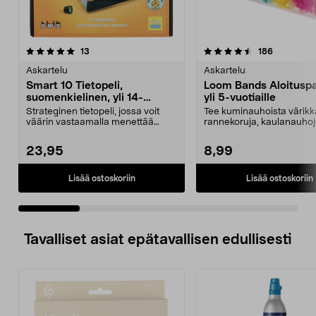
4.5 viidestä
arvostelut
4.5 viidestä
arvostelut
13
186
tähdestä
t
Askartelu
Askartelu
Smart 10 Tietopeli,
Loom Bands Aloitusp
suomenkielinen, yli 14-
yli 5-vuotiaille
vuotiaille
Strateginen tietopeli, jossa voit
Tee kuminauhoista värikk
väärin vastaamalla menettää
rannekoruja, kaulanauhoja
kaiken. Smart 10 -...
hiuslenkkejä. Loom Ba...
23,95
8,99
Lisää ostoskoriin
Lisää ostoskoriin
Tavalliset asiat epätavallisen edullisesti