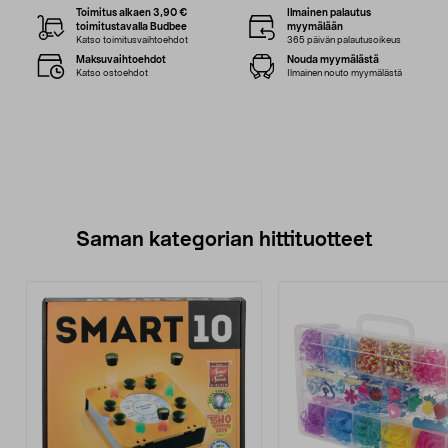
Toimitus alkaen 3,90 €
Ilmainen palautus
toimitustavalla Budbee
myymälään
Katso toimitusvaihtoehdot
365 päivän palautusoikeus
Maksuvaihtoehdot
Nouda myymälästä
Katso ostoehdot
Ilmainen nouto myymälästä
Saman kategorian hittituotteet