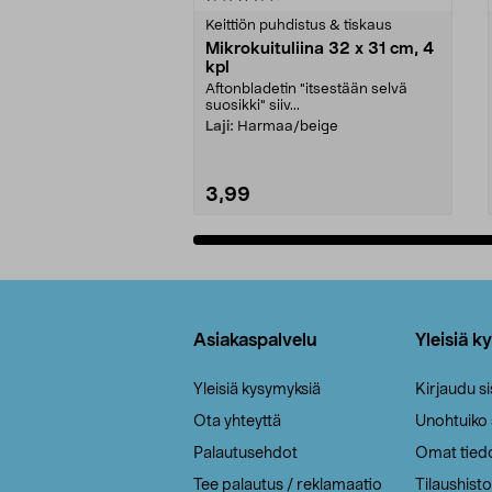
tähdestä
tähdestä
Keittiön puhdistus & tiskaus
Mikrokuituliina 32 x 31 cm, 4
kpl
Aftonbladetin "itsestään selvä
suosikki" siiv...
Laji:
Harmaa/beige
3,99
Lisää ostoskoriin
Alatunniste
Asiakaspalvelu
Yleisiä k
Yleisiä kysymyksiä
Kirjaudu s
Ota yhteyttä
Unohtuiko
Palautusehdot
Omat tied
Tee palautus / reklamaatio
Tilaushisto