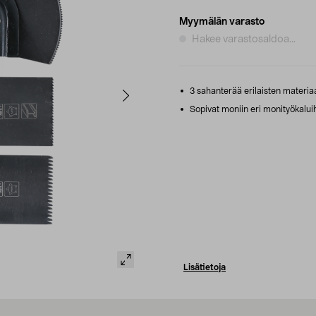
Myymälän varasto
Hakee varastosaldoa...
3 sahanterää erilaisten materia
Sopivat moniin eri monityökaluih
Lisätietoja