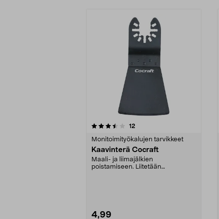
5viidestä
3.5viidestä
arvostelut
12
tähdestä
tähdestä
Monitoimityökalujen tarvikkeet
Kaavinterä Cocraft
Maali- ja liimajälkien
poistamiseen. Liitetään
monityökaluun.
4,99