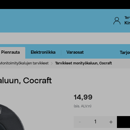
Ter
Ki
Pienrauta
Elektroniikka
Varaosat
Tarjo
Monitoimityökalujen tarvikkeet
Tarvikkeet monityökaluun, Cocraft
aluun, Cocraft
14,99
(sis. ALV:n)
Product
quantity