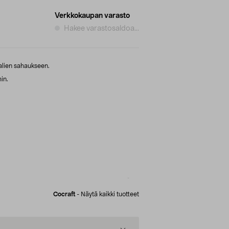
Verkkokaupan varasto
Hakee varastosaldoa...
alien sahaukseen.
in.
Cocraft
-
Näytä kaikki tuotteet