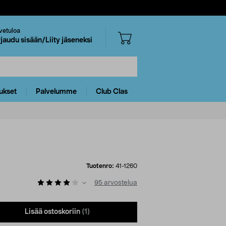
vetuloa
rjaudu sisään/Liity jäseneksi
ukset
Palvelumme
Club Clas
Tuotenro:
41-1260
95
arvostelua
Lisää ostoskoriin
(1)