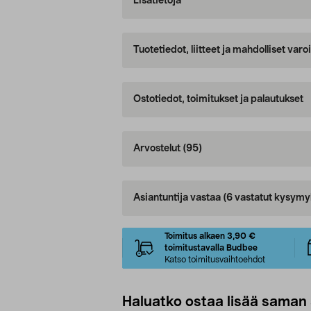
Lisätietoja
Tuotetiedot, liitteet ja mahdolliset var
Ostotiedot, toimitukset ja palautukset
Arvostelut
(95)
Asiantuntija vastaa
(6 vastatut kysymy
Toimitus alkaen 3,90 €
toimitustavalla Budbee
Katso toimitusvaihtoehdot
Haluatko ostaa lisää saman 