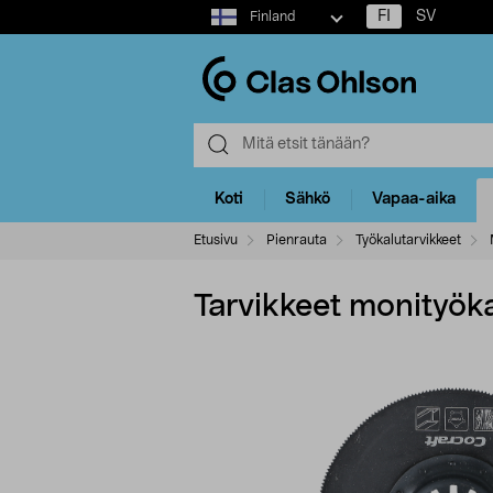
Select
FI
SV
Finland
market
Koti
Sähkö
Vapaa-aika
Etusivu
Pienrauta
Työkalutarvikkeet
Tarvikkeet monityök