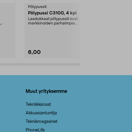
tähdestä
tähdestä
Pölypussit
Kierrätys & ro
Pölypussi C3100, 4 kpl
Roskapussi,
kahvat, 30 l
Laadukkaat pölypussit ovat
markkinoiden parhaimpia.
A-
Testivoittaja 
Kestävä, jopa 50 % suurempi ...
roskapussi u
Roskapussi, jo
6,00
2,00
Lisää ostoskoriin
Lisää
Muut yrityksemme
Tekniikkaosat
Akkuasiantuntija
Teknikmagasinet
PhoneLife