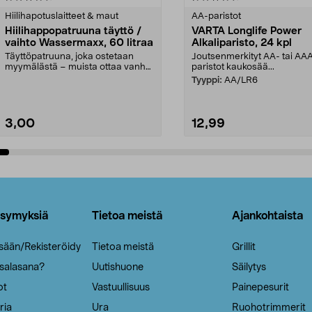
tähdestä
Hiilihapotuslaitteet & maut
AA-paristot
Hiilihappopatruuna täyttö /
VARTA Longlife Power
vaihto Wassermaxx, 60 litraa
Alkaliparisto, 24 kpl
Täyttöpatruuna, joka ostetaan
Joutsenmerkityt AA- tai AA
myymälästä – muista ottaa vanha
paristot kaukosää...
patruuna mukaasi m...
Tyyppi:
AA/LR6
3,00
12,99
Lisää ostoskoriin
Lisää ostoskoriin
ysymyksiä
Tietoa meistä
Ajankohtaista
isään/Rekisteröidy
Tietoa meistä
Grillit
 salasana?
Uutishuone
Säilytys
ot
Vastuullisuus
Painepesurit
ria
Ura
Ruohotrimmerit