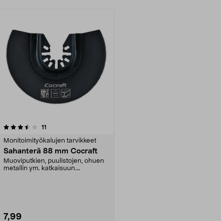
arvostelut
11
Monitoimityökalujen tarvikkeet
Sahanterä 88 mm Cocraft
Muoviputkien, puulistojen, ohuen
metallin ym. katkaisuun.
Monityökaluun.
7,99