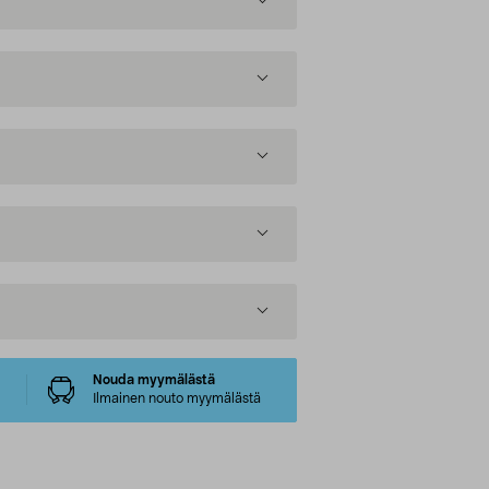
Nouda myymälästä
Ilmainen nouto myymälästä