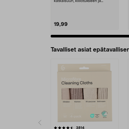
katkaisuun, kiillotukseen ja
poraukseen. Cocraf...
19,99
Tavalliset asiat epätavallisen
5viidestä
4.5viidestä
arvostelut
3814