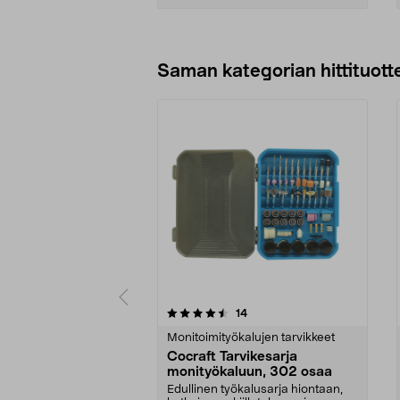
Lisää ostoskoriin
Saman kategorian hittituott
5 viidestä
3.5 viidestä
arvostelut
14
tähdestä
tähdestä
Monitoimityökalujen tarvikkeet
Cocraft Tarvikesarja
monityökaluun, 302 osaa
Edullinen työkalusarja hiontaan,