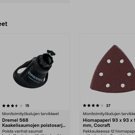
Lisää ostoskoriin
eet
4.0 viidestä
arvostelut
4.5 viidestä
arvostelut
15
37
tähdestä
Monitoimityökalujen tarvikkeet
Monitoimityökalujen tarvikk
Dremel 568
Hiomapaperi 93 x 93 x
Kaakelisaumojen poistosarja,
mm, Cocraft
2 osaa
Poista vanhat saumat
Pakkauksessa 12 hiomapape