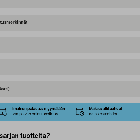
oitusmerkinnät
kset)
Ilmainen palautus myymälään
Maksuvaihtoehdot
365 päivän palautusoikeus
Katso ostoehdot
sarjan tuotteita?