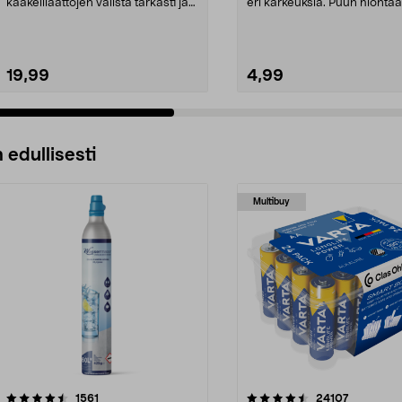
kaakelilaattojen välistä tarkasti ja
eri karkeuksia. Puun hionta
hallitusti. Dremel 568...
monityökalulla.
19,99
4,99
 edullisesti
Multibuy
4.5viidestä
arvostelut
4.5viidestä
arvostelut
1561
24107