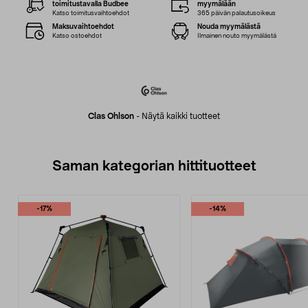
toimitustavalla Budbee
myymälään
Katso toimitusvaihtoehdot
365 päivän palautusoikeus
Maksuvaihtoehdot
Nouda myymälästä
Katso ostoehdot
Ilmainen nouto myymälästä
Clas Ohlson
-
Näytä kaikki tuotteet
Saman kategorian hittituotteet
-17%
-14%