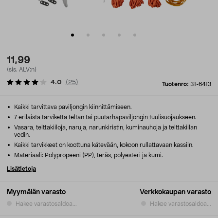
11,99
(sis. ALV:n)
4.0
(
25
)
Tuotenro:
31-6413
Kaikki tarvittava paviljongin kiinnittämiseen.
7 erilaista tarviketta teltan tai puutarhapaviljongin tuulisuojaukseen.
Vasara, telttakiiloja, naruja, narunkiristin, kuminauhoja ja telttakiilan
vedin.
Kaikki tarvikkeet on koottuna kätevään, kokoon rullattavaan kassiin.
Materiaali: Polypropeeni (PP), teräs, polyesteri ja kumi.
Lisätietoja
Myymälän varasto
Verkkokaupan varasto
Hakee varastosaldoa...
Hakee varastosaldoa...