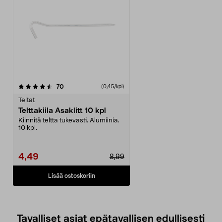
arvostelut
70
(0,45/kpl)
Teltat
Telttakiila Asaklitt 10 kpl
Kiinnitä teltta tukevasti. Alumiinia.
10 kpl.
4,49
8,99
Lisää ostoskoriin
Tavalliset asiat epätavallisen edullisesti