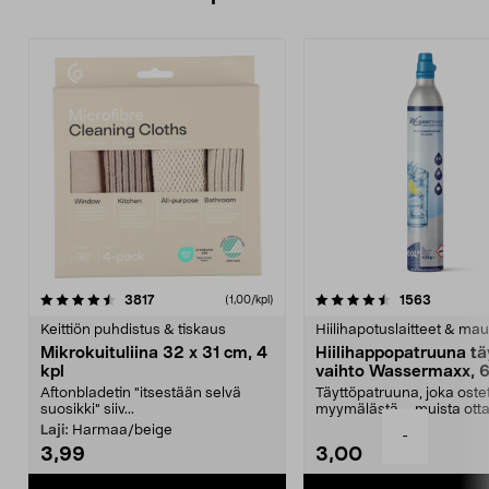
4.5viidestä
arvostelut
4.5viidestä
arvostelu
3817
1563
(1,00/kpl)
tähdestä
t
Keittiön puhdistus & tiskaus
Hiilihapotuslaitteet & mau
Mikrokuituliina 32 x 31 cm, 4
Hiilihappopatruuna tä
kpl
vaihto Wassermaxx, 6
Aftonbladetin "itsestään selvä
Täyttöpatruuna, joka ost
suosikki" siiv...
myymälästä – muista ott
patruuna mukaasi m...
Laji:
Harmaa/beige
-
3,99
3,00