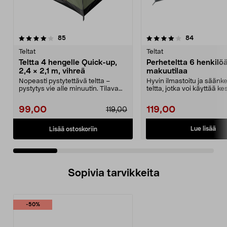
4.0 viidestä
arvostelut
3.0 viidestä
arvostelut
85
84
tähdestä
t
Teltat
Teltat
Teltta 4 hengelle Quick-up,
Perheteltta 6 henkilöä
2,4 × 2,1 m, vihreä
makuutilaa
Nopeasti pystytettävä teltta –
Hyvin ilmastoitu ja säänk
pystytys vie alle minuutin. Tilava
teltta, jotka voi käyttää kes
teltta 4 henge...
keväällä ja s...
99,00
119,00
119,00
Lue lisää
Lisää ostoskoriin
Sopivia tarvikkeita
-50%