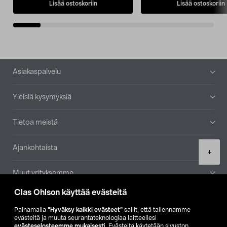
Lisää ostoskoriin
Lisää ostoskoriin
Alatunniste
Asiakaspalvelu
Yleisiä kysymyksiä
Tietoa meistä
Ajankohtaista
Product
+
quantity
Muut yrityksemme
Clas Ohlson käyttää evästeitä
Etsi myymälä
Painamalla
”Hyväksy kaikki evästeet”
sallit, että tallennamme
evästeitä ja muuta seurantateknologiaa laitteellesi
SE
NO
FI
evästeselosteemme mukaisesti
. Evästeitä käytetään sivuston