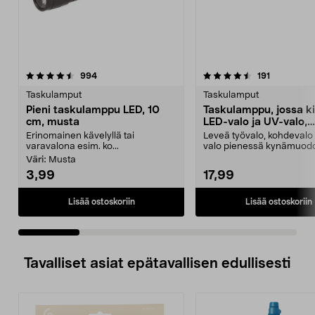
4.5 viidestä
arvostelut
4.0 viidestä
arvostelut
994
191
tähdestä
t
Taskulamput
Taskulamput
Pieni taskulamppu LED, 10
Taskulamppu, jossa k
cm, musta
LED-valo ja UV-valo,
ladattava
Erinomainen kävelyllä tai
Leveä työvalo, kohdevalo 
varavalona esim. ko...
valo pienessä kynämuod
Pieni ladattava task...
Väri:
Musta
3,99
17,99
Lisää ostoskoriin
Lisää ostoskoriin
Tavalliset asiat epätavallisen edullisesti