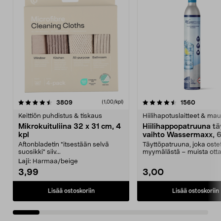
4.5viidestä
arvostelut
4.5viidestä
arvostel
3809
1560
(1,00/kpl)
tähdestä
t
Keittiön puhdistus & tiskaus
Hiilihapotuslaitteet & mau
Mikrokuituliina 32 x 31 cm, 4
Hiilihappopatruuna tä
kpl
vaihto Wassermaxx, 6
Aftonbladetin "itsestään selvä
Täyttöpatruuna, joka ost
suosikki" siiv...
myymälästä – muista ott
patruuna mukaasi m...
Laji:
Harmaa/beige
3,99
3,00
Lisää ostoskoriin
Lisää ostoskoriin