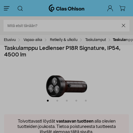
Etusivu
Vapaa-aika
Retkeily & ulkoilu
Taskulamput
Taskulampp
Taskulamppu Ledlenser P18R Signature, IP54,
4500 lm
Toivottavasti löydät
vastaavan tuotteen
alla olevien
tuotteiden joukosta.
Tietoa poistuneesta tuotteesta
löydät alempaa tältä sivulta.