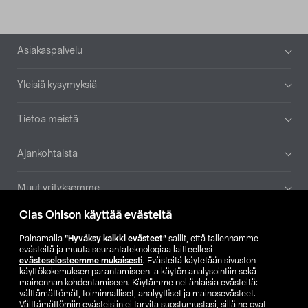
Alatunniste
Asiakaspalvelu
Yleisiä kysymyksiä
Tietoa meistä
Ajankohtaista
Muut yrityksemme
Clas Ohlson käyttää evästeitä
Etsi myymälä
Painamalla
”Hyväksy kaikki evästeet”
sallit, että tallennamme
evästeitä ja muuta seurantateknologiaa laitteellesi
SE
NO
FI
evästeselosteemme mukaisesti
. Evästeitä käytetään sivuston
käyttökokemuksen parantamiseen ja käytön analysointiin sekä
FI
SV
mainonnan kohdentamiseen. Käytämme neljänlaisia evästeitä:
välttämättömät, toiminnalliset, analyyttiset ja mainosevästeet.
Välttämättömiin evästeisiin ei tarvita suostumustasi, sillä ne ovat