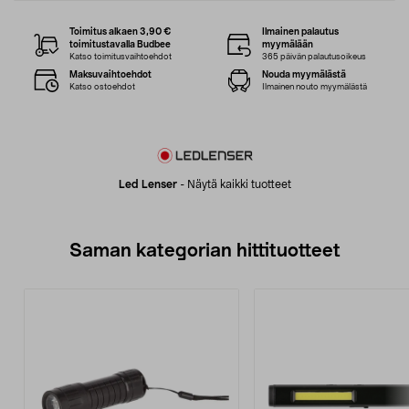
Toimitus alkaen 3,90 €
Ilmainen palautus
toimitustavalla Budbee
myymälään
Katso toimitusvaihtoehdot
365 päivän palautusoikeus
Maksuvaihtoehdot
Nouda myymälästä
Katso ostoehdot
Ilmainen nouto myymälästä
Led Lenser
-
Näytä kaikki tuotteet
Saman kategorian hittituotteet