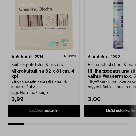
4.5viidestä
arvostelut
4.5viidestä
arvostelu
3814
1563
(1,00/kpl)
tähdestä
t
Keittiön puhdistus & tiskaus
Hiilihapotuslaitteet & mau
Mikrokuituliina 32 x 31 cm, 4
Hiilihappopatruuna tä
kpl
vaihto Wassermaxx, 6
Aftonbladetin "itsestään selvä
Täyttöpatruuna, joka ost
suosikki" siiv...
myymälästä – muista ott
patruuna mukaasi m...
Laji:
Harmaa/beige
3,99
3,00
Lisää ostoskoriin
Lisää ostoskoriin