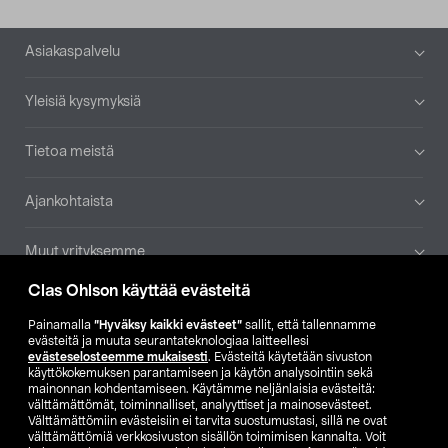
Alatunniste
Asiakaspalvelu
Yleisiä kysymyksiä
Tietoa meistä
Ajankohtaista
Muut yrityksemme
Clas Ohlson käyttää evästeitä
Etsi myymälä
Painamalla
”Hyväksy kaikki evästeet”
sallit, että tallennamme
evästeitä ja muuta seurantateknologiaa laitteellesi
SE
NO
FI
evästeselosteemme mukaisesti
. Evästeitä käytetään sivuston
käyttökokemuksen parantamiseen ja käytön analysointiin sekä
FI
SV
mainonnan kohdentamiseen. Käytämme neljänlaisia evästeitä:
välttämättömät, toiminnalliset, analyyttiset ja mainosevästeet.
Välttämättömiin evästeisiin ei tarvita suostumustasi, sillä ne ovat
välttämättömiä verkkosivuston sisällön toimimisen kannalta. Voit