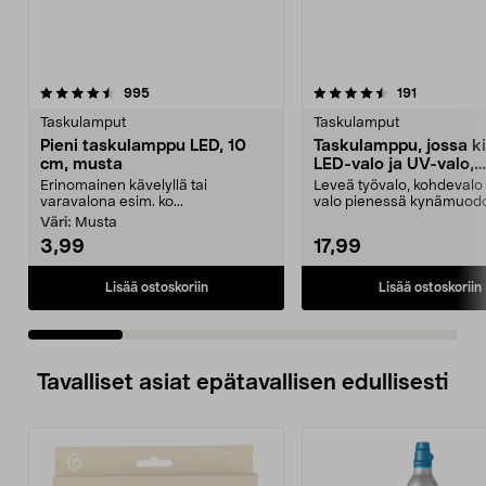
4.5 viidestä
arvostelut
4.0 viidestä
arvostelut
995
191
tähdestä
t
Taskulamput
Taskulamput
Pieni taskulamppu LED, 10
Taskulamppu, jossa k
cm, musta
LED-valo ja UV-valo,
ladattava
Erinomainen kävelyllä tai
Leveä työvalo, kohdevalo 
varavalona esim. ko...
valo pienessä kynämuod
Pieni ladattava task...
Väri:
Musta
3,99
17,99
Lisää ostoskoriin
Lisää ostoskoriin
Tavalliset asiat epätavallisen edullisesti