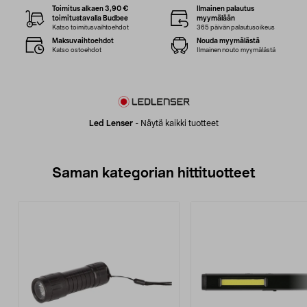
Toimitus alkaen 3,90 €
Ilmainen palautus
toimitustavalla Budbee
myymälään
Katso toimitusvaihtoehdot
365 päivän palautusoikeus
Maksuvaihtoehdot
Nouda myymälästä
Katso ostoehdot
Ilmainen nouto myymälästä
Led Lenser
-
Näytä kaikki tuotteet
Saman kategorian hittituotteet