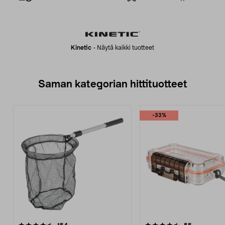
Kinetic
-
Näytä kaikki tuotteet
Saman kategorian hittituotteet
-33%
4.5 viidestä
arvostelut
4.5 viidestä
arvostelut