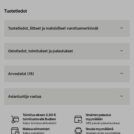
Tuotetiedot
Tuotetiedot, liitteet ja mahdolliset varoitusmerkinnät
Ostotiedot, toimitukset ja palautukset
Arvostelut
(15)
Asiantuntija vastaa
Toimitus alkaen 3,90 €
Ilmainen palautus
toimitustavalla Budbee
myymälään
Katso toimitusvaihtoehdot
365 päivän palautusoikeus
Maksuvaihtoehdot
Nouda myymälästä
Katso ostoehdot
Ilmainen nouto myymälästä