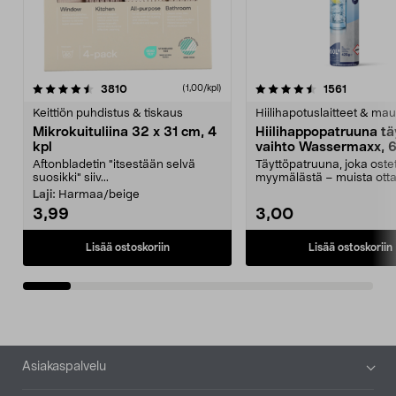
4.5viidestä
arvostelut
4.5viidestä
arvostelu
3810
1561
(1,00/kpl)
tähdestä
t
Keittiön puhdistus & tiskaus
Hiilihapotuslaitteet & mau
Mikrokuituliina 32 x 31 cm, 4
Hiilihappopatruuna tä
kpl
vaihto Wassermaxx, 6
Aftonbladetin "itsestään selvä
Täyttöpatruuna, joka ost
suosikki" siiv...
myymälästä – muista ott
patruuna mukaasi m...
Laji:
Harmaa/beige
3,99
3,00
Lisää ostoskoriin
Lisää ostoskoriin
Alatunniste
Asiakaspalvelu