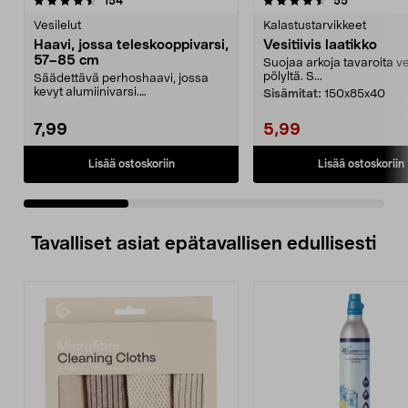
154
55
tähdestä
t
Vesilelut
Kalastustarvikkeet
Haavi, jossa teleskooppivarsi,
Vesitiivis laatikko
57–85 cm
Suojaa arkoja tavaroita ve
pölyltä. S...
Säädettävä perhoshaavi, jossa
kevyt alumiinivarsi.
Sisämitat:
150x85x40
Teleskooppihaavi, jossa pitkä...
7,99
5,99
Lisää ostoskoriin
Lisää ostoskoriin
Tavalliset asiat epätavallisen edullisesti