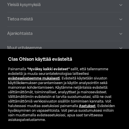
Yleisiä kysymyksiä
Tietoa meistä
Ajankohtaista
Muut yrityksemme
Clas Ohlson käyttää evästeitä
Etsi myymälä
Painamalla
”Hyväksy kaikki evästeet”
sallit, että tallennamme
evästeitä ja muuta seurantateknologiaa laitteellesi
SE
NO
FI
evästeselosteemme mukaisesti
. Evästeitä käytetään sivuston
käyttökokemuksen parantamiseen ja käytön analysointiin sekä
FI
SV
mainonnan kohdentamiseen. Käytämme neljänlaisia evästeitä:
välttämättömät, toiminnalliset, analyyttiset ja mainosevästeet.
Välttämättömiin evästeisiin ei tarvita suostumustasi, sillä ne ovat
välttämättömiä verkkosivuston sisällön toimimisen kannalta. Voit
halutessasi muuttaa asetuksiasi painamalla
Asetukset
. Evästeiden
hyväksyminen on vapaaehtoista. Voit perua suostumuksesi milloin
vain muuttamalla evästeasetuksiasi, apua saat tarvittaessa
asiakaspalvelustamme.
Club Clas
Ostoehdot
Tietosuojaseloste