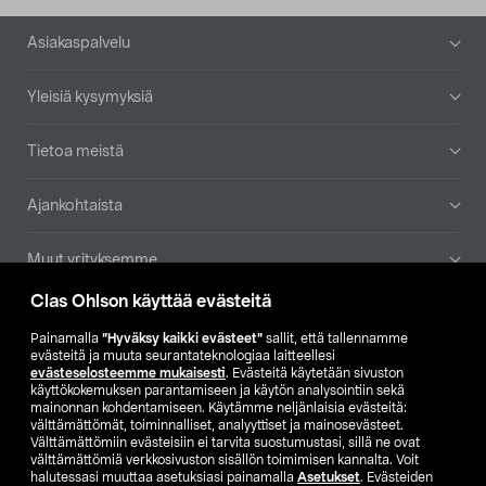
Alatunniste
Asiakaspalvelu
Yleisiä kysymyksiä
Tietoa meistä
Ajankohtaista
Muut yrityksemme
Clas Ohlson käyttää evästeitä
Etsi myymälä
Painamalla
”Hyväksy kaikki evästeet”
sallit, että tallennamme
evästeitä ja muuta seurantateknologiaa laitteellesi
SE
NO
FI
evästeselosteemme mukaisesti
. Evästeitä käytetään sivuston
käyttökokemuksen parantamiseen ja käytön analysointiin sekä
FI
SV
mainonnan kohdentamiseen. Käytämme neljänlaisia evästeitä:
välttämättömät, toiminnalliset, analyyttiset ja mainosevästeet.
Välttämättömiin evästeisiin ei tarvita suostumustasi, sillä ne ovat
välttämättömiä verkkosivuston sisällön toimimisen kannalta. Voit
halutessasi muuttaa asetuksiasi painamalla
Asetukset
. Evästeiden