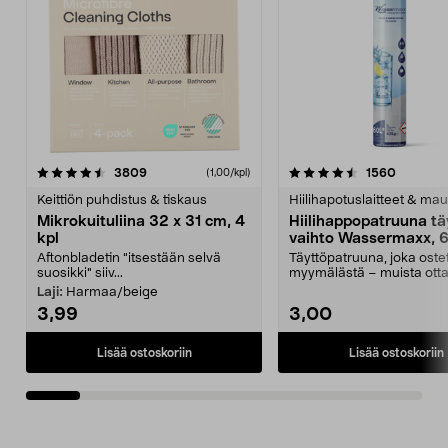
4.5viidestä
arvostelut
4.5viidestä
arvostel
3809
1560
(1,00/kpl)
tähdestä
t
Keittiön puhdistus & tiskaus
Hiilihapotuslaitteet & mau
Mikrokuituliina 32 x 31 cm, 4
Hiilihappopatruuna tä
kpl
vaihto Wassermaxx, 6
Aftonbladetin "itsestään selvä
Täyttöpatruuna, joka ost
suosikki" siiv...
myymälästä – muista ott
patruuna mukaasi m...
Laji:
Harmaa/beige
3,99
3,00
Lisää ostoskoriin
Lisää ostoskoriin