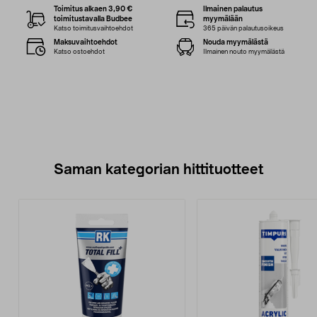
Toimitus alkaen 3,90 €
Ilmainen palautus
toimitustavalla Budbee
myymälään
Katso toimitusvaihtoehdot
365 päivän palautusoikeus
Maksuvaihtoehdot
Nouda myymälästä
Katso ostoehdot
Ilmainen nouto myymälästä
Saman kategorian hittituotteet