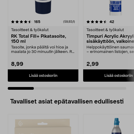
4.5 viidestä
arvostelut
4.5 viidestä
arvostelut
165
42
(59,93/l)
tähdestä
t
Tasoitteet & työkalut
Tasoitteet & työkalut
RK Total Fill+ Pikatasoite,
Timpuri Acrylic Akryy
150 ml
sisäkäyttöön, valkoin
ml
Tasoite, jonka päältä voi hioa ja
Helppokäyttöinen saum
maalata jo 30 minuutin jälkeen. RK
– erinomainen listojen, se
Total Fill+...
katon rajojen t...
8,99
2,99
Lisää ostoskoriin
Lisää ostoskoriin
Tavalliset asiat epätavallisen edullisesti