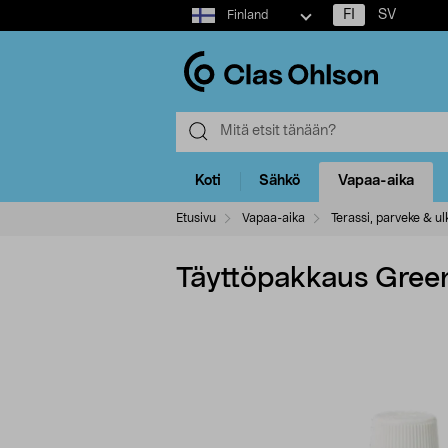
Select
FI
SV
Finland
market
Koti
Sähkö
Vapaa-aika
Etusivu
Vapaa-aika
Terassi, parveke & ulk
Täyttöpakkaus Gree