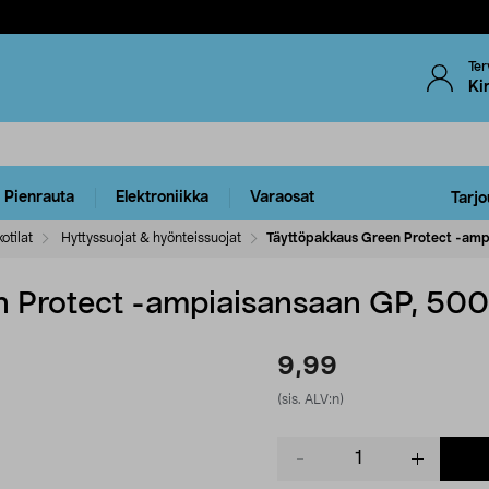
Ter
Ki
Pienrauta
Elektroniikka
Varaosat
Tarjo
otilat
Hyttyssuojat & hyönteissuojat
Täyttöpakkaus Green Protect -amp
n Protect -ampiaisansaan GP, 500
9,99
(sis. ALV:n)
Product
quantity