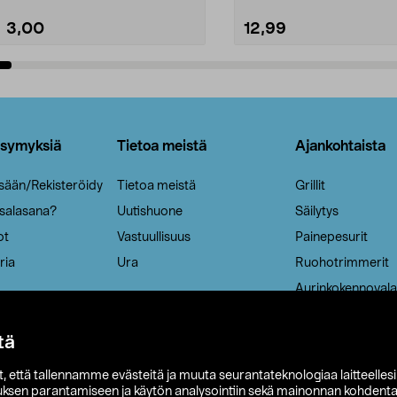
3,00
12,99
Lisää ostoskoriin
Lisää ostoskoriin
ysymyksiä
Tietoa meistä
Ajankohtaista
isään/Rekisteröidy
Tietoa meistä
Grillit
 salasana?
Uutishuone
Säilytys
ot
Vastuullisuus
Painepesurit
ria
Ura
Ruohotrimmerit
Aurinkokennovala
tä
it, että tallennamme evästeitä ja muuta seurantateknologiaa laitteelles
uksen parantamiseen ja käytön analysointiin sekä mainonnan kohdenta