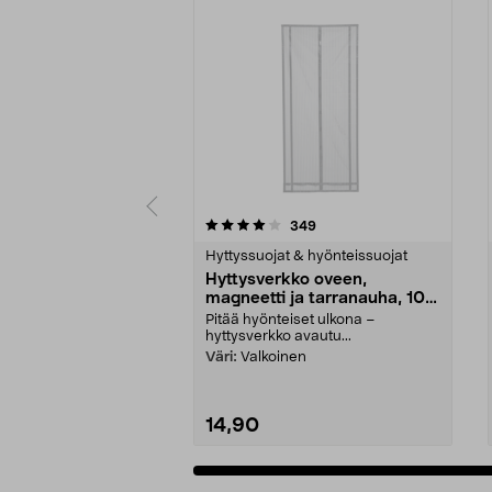
0 viidestä
4.0 viidestä
arvostelut
349
tähdestä
tähdestä
Hyttyssuojat & hyönteissuojat
Hyttysverkko oveen,
magneetti ja tarranauha, 100
x 220 cm
Pitää hyönteiset ulkona –
hyttysverkko avautu...
Väri:
Valkoinen
14,90