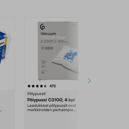
4.5viidestä
arvostelut
4.5
472
6
tähdestä
tähdestä
Pölypussit
Kierrätys & ro
Pölypussi C3100, 4 kpl
Roskapussi,
kahvat, 30 l
Laadukkaat pölypussit ovat
markkinoiden parhaimpia.
A-
Testivoittaja 
Kestävä, jopa 50 % suurempi ...
roskapussi u
Roskapussi, jo