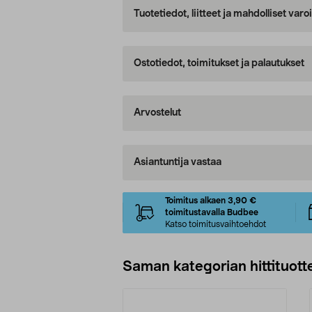
Tuotetiedot, liitteet ja mahdolliset var
Ostotiedot, toimitukset ja palautukset
Arvostelut
Asiantuntija vastaa
Toimitus alkaen 3,90 €
toimitustavalla Budbee
Katso toimitusvaihtoehdot
Saman kategorian hittituott