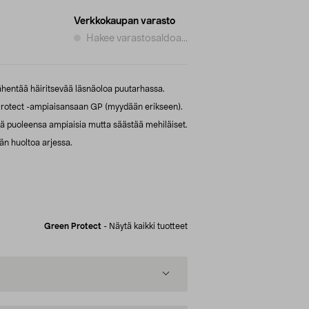
Verkkokaupan varasto
Hakee varastosaldoa...
ähentää häiritsevää läsnäoloa puutarhassa.
rotect -ampiaisansaan GP (myydään erikseen).
ä puoleensa ampiaisia mutta säästää mehiläiset.
än huoltoa arjessa.
Green Protect
-
Näytä kaikki tuotteet