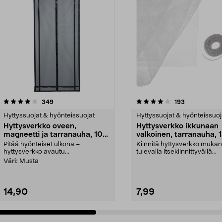
4.0 viidestä
arvostelut
arvostelut
349
193
0.0 viidestä
tähdestä
Hyttyssuojat & hyönteissuojat
Hyttyssuojat & hyönteissuoj
Hyttysverkko oveen,
Hyttysverkko ikkunaan
magneetti ja tarranauha, 100
valkoinen, tarranauha, 
x 220 cm
150 cm
Pitää hyönteiset ulkona –
Kiinnitä hyttysverkko muka
hyttysverkko avautu...
tulevalla itsekiinnittyvällä
tarranauhalla. Hyttysv...
Väri:
Musta
14,90
7,99