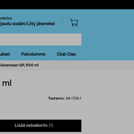
vetuloa
rjaudu sisään/Liity jäseneksi
ukset
Palvelumme
Club Clas
iaisansaan GP, 500 ml
 ml
Tuotenro:
46-1729-1
Lisää ostoskoriin
(1)