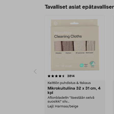
Tavalliset asiat epätavallisen
5viidestä
4.5viidestä
arvostelut
3814
tähdestä
tähdestä
Keittiön puhdistus & tiskaus
Mikrokuituliina 32 x 31 cm, 4
kpl
Aftonbladetin "itsestään selvä
suosikki" siiv...
Laji:
Harmaa/beige