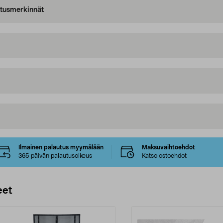
oitusmerkinnät
Ilmainen palautus myymälään
Maksuvaihtoehdot
365 päivän palautusoikeus
Katso ostoehdot
eet