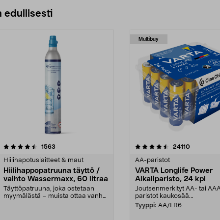
 edullisesti
Multibuy
4.5viidestä
arvostelut
4.5viidestä
arvostelut
1563
24110
tähdestä
Hiilihapotuslaitteet & maut
AA-paristot
Hiilihappopatruuna täyttö /
VARTA Longlife Power
vaihto Wassermaxx, 60 litraa
Alkaliparisto, 24 kpl
Täyttöpatruuna, joka ostetaan
Joutsenmerkityt AA- tai AA
myymälästä – muista ottaa vanha
paristot kaukosää...
patruuna mukaasi m...
Tyyppi:
AA/LR6