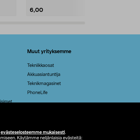
6,00
2,00
Lisää ostoskoriin
Lisää
Muut yrityksemme
Tekniikkaosat
Akkuasiantuntija
Teknikmagasinet
PhoneLife
isimet
i
evästeselosteemme mukaisesti
.
miseen. Käytämme neljänlaisia evästeitä: