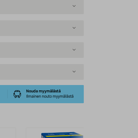
Nouda myymälästä
Ilmainen nouto myymälästä