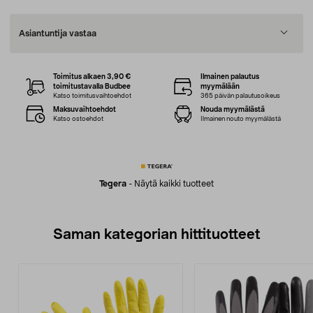
Asiantuntija vastaa
Toimitus alkaen 3,90 €
Ilmainen palautus
toimitustavalla Budbee
myymälään
Katso toimitusvaihtoehdot
365 päivän palautusoikeus
Maksuvaihtoehdot
Nouda myymälästä
Katso ostoehdot
Ilmainen nouto myymälästä
Tegera
-
Näytä kaikki tuotteet
Saman kategorian hittituotteet