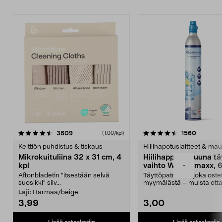
4.5viidestä
arvostelut
4.5viidestä
arvostel
3809
1560
(1,00/kpl)
tähdestä
t
Keittiön puhdistus & tiskaus
Hiilihapotuslaitteet & mau
Mikrokuituliina 32 x 31 cm, 4
Hiilihappopatruuna tä
-
kpl
vaihto Wassermaxx, 6
Aftonbladetin "itsestään selvä
Täyttöpatruuna, joka ost
suosikki" siiv...
myymälästä – muista ott
patruuna mukaasi m...
Laji:
Harmaa/beige
3,99
3,00