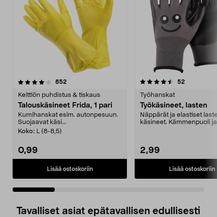
4.5 viidestä
arvostelut
4.5 viidestä
arvostelut
852
52
tähdestä
t
Keittiön puhdistus & tiskaus
Työhanskat
Talouskäsineet Frida, 1 pari
Työkäsineet, lasten
Kumihanskat esim. autonpesuun.
Näppärät ja elastiset last
Suojaavat käsi...
käsineet. Kämmenpuoli ja
sormenpäät upotettu latek
Koko:
L (8-8,5)
0,99
2,99
Lisää ostoskoriin
Lisää ostoskoriin
Tavalliset asiat epätavallisen edullisesti