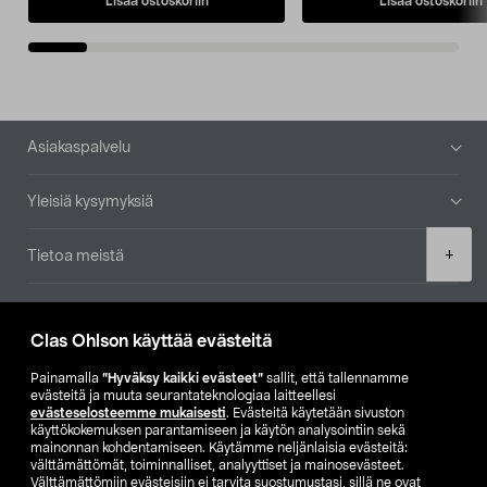
Lisää ostoskoriin
Lisää ostoskoriin
Alatunniste
Asiakaspalvelu
Yleisiä kysymyksiä
Product
+
Tietoa meistä
quantity
Ajankohtaista
Clas Ohlson käyttää evästeitä
Muut yrityksemme
Painamalla
”Hyväksy kaikki evästeet”
sallit, että tallennamme
evästeitä ja muuta seurantateknologiaa laitteellesi
evästeselosteemme mukaisesti
. Evästeitä käytetään sivuston
Etsi myymälä
käyttökokemuksen parantamiseen ja käytön analysointiin sekä
mainonnan kohdentamiseen. Käytämme neljänlaisia evästeitä:
välttämättömät, toiminnalliset, analyyttiset ja mainosevästeet.
SE
NO
FI
Välttämättömiin evästeisiin ei tarvita suostumustasi, sillä ne ovat