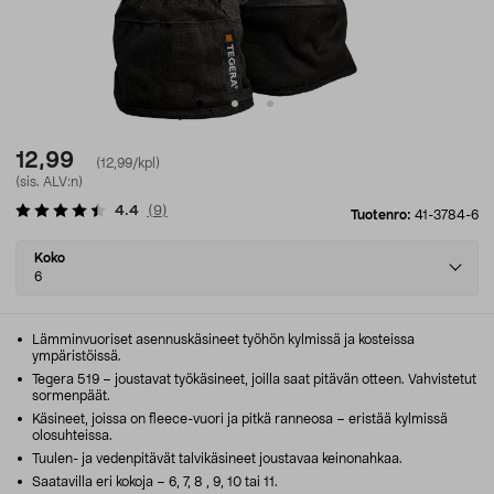
12,99
(12,99/kpl)
(sis. ALV:n)
4.4
(
9
)
Tuotenro:
41-3784-6
Select
Koko
variant
6
Lämminvuoriset asennuskäsineet työhön kylmissä ja kosteissa
ympäristöissä.
Tegera 519 – joustavat työkäsineet, joilla saat pitävän otteen. Vahvistetut
sormenpäät.
Käsineet, joissa on fleece-vuori ja pitkä ranneosa – eristää kylmissä
olosuhteissa.
Tuulen- ja vedenpitävät talvikäsineet joustavaa keinonahkaa.
Saatavilla eri kokoja – 6, 7, 8 , 9, 10 tai 11.