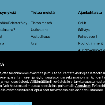
ysymyksiä
Tietoa meistä
Ajankohtaista
isään/Rekisteröidy
Tietoa meistä
Grillit
 salasana?
Uutishuone
Säilytys
ot
Vastuullisuus
Painepesurit
ria
Ura
Ruohotrimmerit
Aurinkokennovala
tä
it, että tallennamme evästeitä ja muuta seurantateknologiaa laitteelles
uksen parantamiseen ja käytön analysointiin sekä mainonnan kohdenta
t ja mainosevästeet. Välttämättömiin evästeisiin ei tarvita suostumustas
a. Voit halutessasi muuttaa asetuksiasi painamalla
Asetukset
. Evästei
lla evästeasetuksiasi, apua saat tarvittaessa asiakaspalvelustamme.
 Ohlson
Club Clas
Ostoehdot
Tietosuojaseloste
Et
Näytä hinnat ilman ALV:a