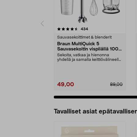
5 viidestä
4.5 viidestä
arvostelut
434
tähdestä
tähdestä
Sauvasekoittimet & blenderit
Braun MultiQuick 5
Sauvasekoitin vispilällä 1000
W, MQ50202M
Sekoita, vatkaa ja hienonna
yhdellä ja samalla keittiövälineellä.
Braun MultiQui...
49,00
89,00
Tavalliset asiat epätavallisen