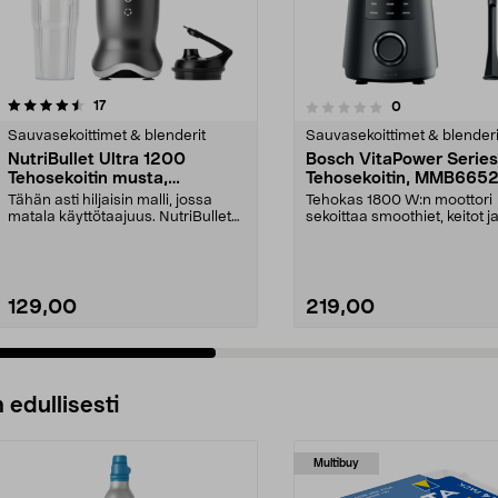
arvostelut
5.0 viidestä
17
arvostelut
0
0.0 viidestä
tähdestä
Sauvasekoittimet & blenderit
Sauvasekoittimet & blenderi
NutriBullet Ultra 1200
Bosch VitaPower Series
Tehosekoitin musta,
Tehosekoitin, MMB665
NB1206DGCC
Tähän asti hiljaisin malli, jossa
Tehokas 1800 W:n moottori
matala käyttötaajuus. NutriBullet
sekoittaa smoothiet, keitot j
Ultra on 120...
vaivattomasti. Bos...
129,00
219,00
 edullisesti
Multibuy