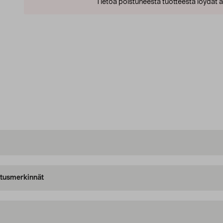
Tietoa poistuneesta tuotteesta löydät al
oitusmerkinnät