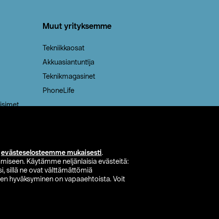
Muut yrityksemme
Tekniikkaosat
Akkuasiantuntija
Teknikmagasinet
PhoneLife
isimet
i
evästeselosteemme mukaisesti
.
miseen. Käytämme neljänlaisia evästeitä:
i, sillä ne ovat välttämättömiä
den hyväksyminen on vapaaehtoista. Voit
si myymälä