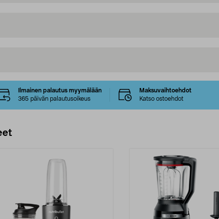
Ilmainen palautus myymälään
Maksuvaihtoehdot
365 päivän palautusoikeus
Katso ostoehdot
eet