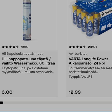
4.5viidestä
arvostelut
4.5viidestä
arvostelut
1560
24101
tähdestä
Hiilihapotuslaitteet & maut
AA-paristot
Hiilihappopatruuna täyttö /
VARTA Longlife Power
vaihto Wassermaxx, 60 litraa
Alkaliparisto, 24 kpl
Täyttöpatruuna, joka ostetaan
Joutsenmerkityt AA- tai AA
myymälästä – muista ottaa vanha
paristot kaukosää...
patruuna mukaasi m...
Tyyppi:
AA/LR6
3,00
12,99
Lisää ostoskoriin
Lisää ostoskoriin