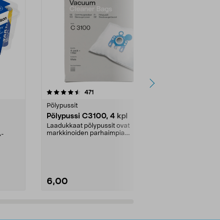
4.5viidestä
arvostelut
4.5
471
6
tähdestä
tähdestä
Pölypussit
Kierrätys & ro
Pölypussi C3100, 4 kpl
Roskapussi,
kahvat, 30 l
Laadukkaat pölypussit ovat
markkinoiden parhaimpia.
A-
Testivoittaja 
Kestävä, jopa 50 % suurempi ...
roskapussi u
Roskapussi, jo
6,00
2,00
Lisää ostoskoriin
Lisää