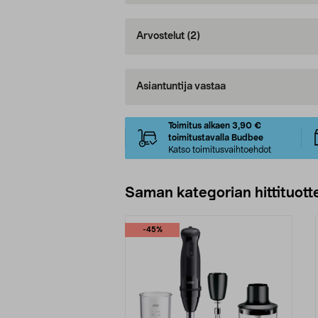
Arvostelut
(2)
Asiantuntija vastaa
Toimitus alkaen 3,90 €
toimitustavalla Budbee
Katso toimitusvaihtoehdot
Saman kategorian hittituott
-45%