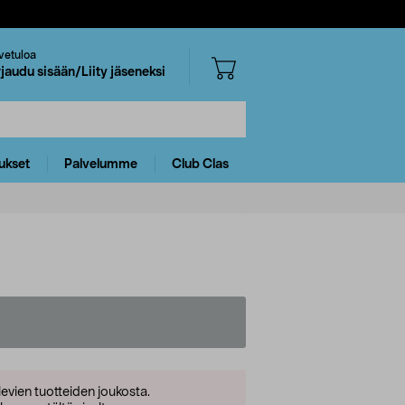
vetuloa
rjaudu sisään/Liity jäseneksi
ukset
Palvelumme
Club Clas
levien tuotteiden joukosta.