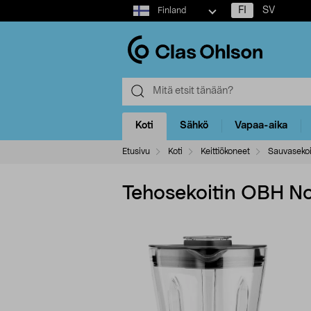
Select
FI
SV
Finland
market
Koti
Sähkö
Vapaa-aika
Etusivu
Koti
Keittiökoneet
Sauvasekoi
Tehosekoitin OBH No