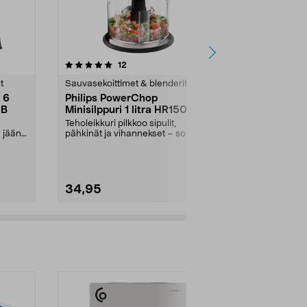
5.0 viidestä
arvostelut
4.5
12
8
tähdestä
tähdestä
t
Sauvasekoittimet & blenderit
Sauvasekoitti
 6
Philips PowerChop
Wilfa Essen
2B
Minisilppuri 1 litra HR1501/00
Tehosekoitin
smoothiell
Teholeikkuri pilkkoo sipulit,
Murskaa jäät 
a jään
pähkinät ja vihannekset – sopii
pakastemarjat
myös jäähän ja kuu...
muutamassa se
34,95
129,00