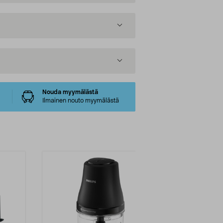
Nouda myymälästä
Ilmainen nouto myymälästä