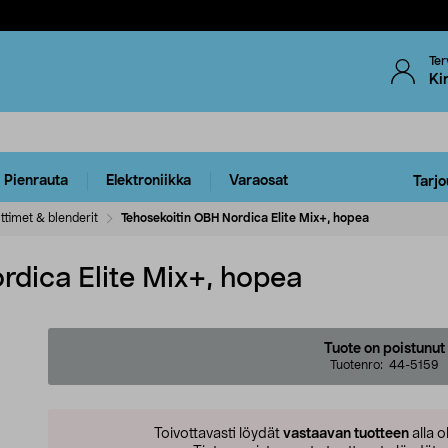
Ter
Ki
Pienrauta
Elektroniikka
Varaosat
Tarjo
ttimet & blenderit
Tehosekoitin OBH Nordica Elite Mix+, hopea
rdica Elite Mix+, hopea
Tuote on poistunut
Tuotenro:
44-5159
Toivottavasti löydät
vastaavan tuotteen
alla o