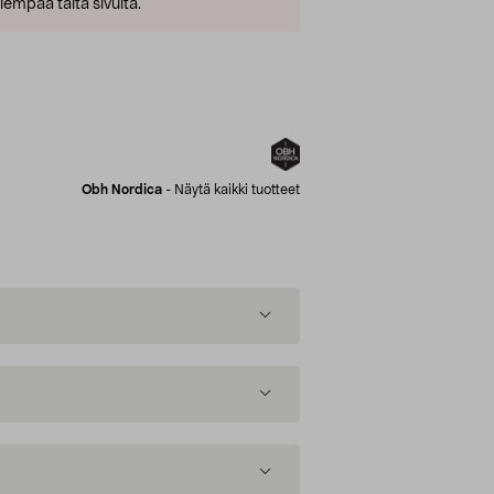
empaa tältä sivulta.
Obh Nordica
-
Näytä kaikki tuotteet