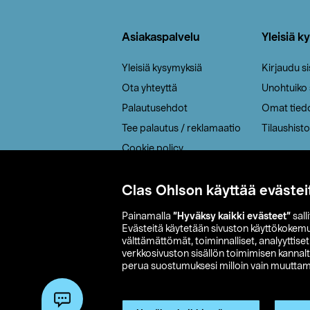
Alatunniste
Asiakaspalvelu
Yleisiä k
Yleisiä kysymyksiä
Kirjaudu s
Ota yhteyttä
Unohtuiko
Palautusehdot
Omat tied
Tee palautus / reklamaatio
Tilaushisto
Cookie policy
Toimitustavat
Saavutettavuus
Clas Ohlson käyttää evästei
Painamalla
”Hyväksy kaikki evästeet”
sall
Evästeitä käytetään sivuston käyttökokem
välttämättömät, toiminnalliset, analyyttise
verkkosivuston sisällön toimimisen kannalt
perua suostumuksesi milloin vain muuttama
© 2026 Clas