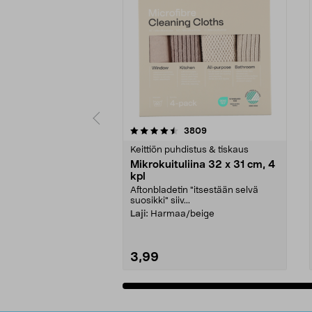
5viidestä
4.5viidestä
arvostelut
3809
tähdestä
tähdestä
Keittiön puhdistus & tiskaus
Mikrokuituliina 32 x 31 cm, 4
kpl
Aftonbladetin "itsestään selvä
suosikki" siiv...
Laji:
Harmaa/beige
3,99
Lisää ostoskoriin