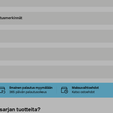
oitusmerkinnät
Ilmainen palautus myymälään
Maksuvaihtoehdot
365 päivän palautusoikeus
Katso ostoehdot
sarjan tuotteita?