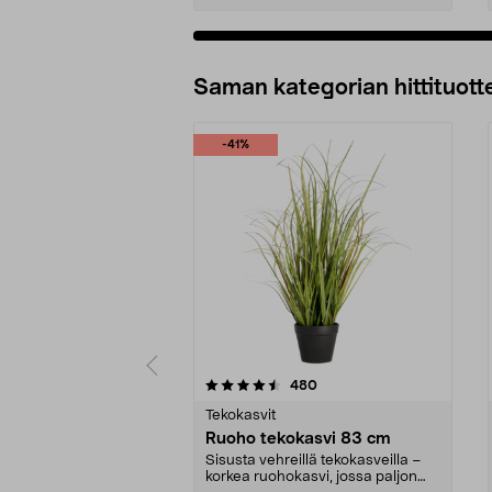
Lisää ostoskoriin
Saman kategorian hittituott
-41%
5 viidestä
4.5 viidestä
arvostelut
480
tähdestä
tähdestä
Tekokasvit
Ruoho tekokasvi 83 cm
Sisusta vehreillä tekokasveilla –
korkea ruohokasvi, jossa paljon