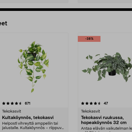
Lisää ostoskoriin
Lisää ostoskoriin
eet
-38%
4.5 viidestä
arvostelut
4.5 viidestä
arvostelut
671
47
tähdestä
Tekokasvit
Tekokasvit
Kultaköynnös, tekokasvi
Tekokasvi ruukussa,
hopeaköynnös 32 cm
Helposti vihreyttä amppeliin tai
jalustalle. Kultaköynnös – riippuva
Antaa elävän vaikutelman k