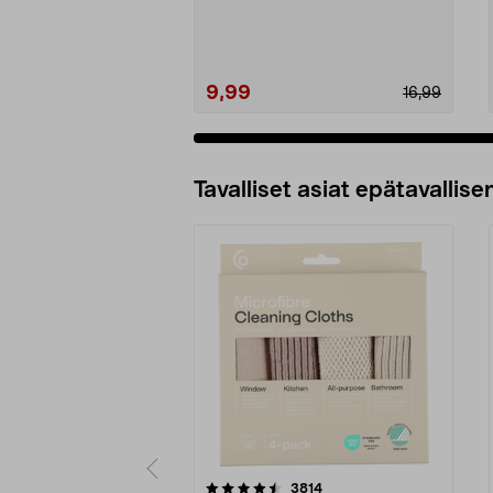
ohuita ruohonk...
9,99
16,99
Tavalliset asiat epätavallisen
5viidestä
4.5viidestä
arvostelut
3814