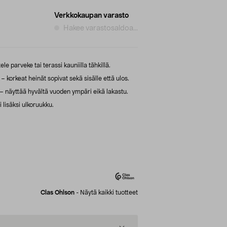
Verkkokaupan varasto
Hakee varastosaldoa...
le parveke tai terassi kauniilla tähkillä.
 korkeat heinät sopivat sekä sisälle että ulos.
a – näyttää hyvältä vuoden ympäri eikä lakastu.
lisäksi ulkoruukku.
Clas Ohlson
-
Näytä kaikki tuotteet