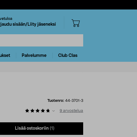
vetuloa
rjaudu sisään/Liity jäseneksi
ukset
Palvelumme
Club Clas
Tuotenro:
44-3701-3
9
arvostelua
Lisää ostoskoriin
(1)