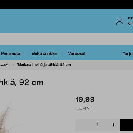
Ter
Ki
Pienrauta
Elektroniikka
Varaosat
Tarjo
kasvit
Tekokasvi heinä ja tähkiä, 92 cm
ähkiä, 92 cm
19,99
(sis. ALV:n)
Product
quantity