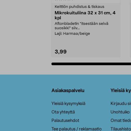
tähdestä
tähdestä
Keittiön puhdistus & tiskaus
Mikrokuituliina 32 x 31 cm, 4
kpl
Aftonbladetin "itsestään selvä
suosikki" siiv...
Laji:
Harmaa/beige
3,99
Lisää ostoskoriin
Alatunniste
Asiakaspalvelu
Yleisiä k
Yleisiä kysymyksiä
Kirjaudu s
Ota yhteyttä
Unohtuiko
Palautusehdot
Omat tied
Tee palautus / reklamaatio
Tilaushisto