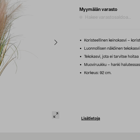
Myymälän varasto
Hakee varastosaldoa...
Koristeellinen keinokasvi – koriste
Luonnollisen näköinen tekokasvi –
Tekokasvi, jota ei tarvitse hoita
Muoviruukku – hanki halutessasi 
Korkeus: 92 cm.
Lisätietoja