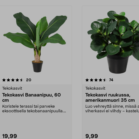
4.5viidestä
arvostelut
5.0viidestä
arvostelut
20
74
tähdestä
Tekokasvit
Tekokasvit
Tekokasvi Banaanipuu, 60
Tekokasvi ruukussa,
cm
amerikanmuori 35 cm
Koristele terassi tai parveke
Luo vehreyttä sinne, missä a
eksoottisella tekobanaanipuulla.
viherkasvi ei viihdy – kastel
Luonnollisen näkö...
tarvita. Muor...
19,99
9,99