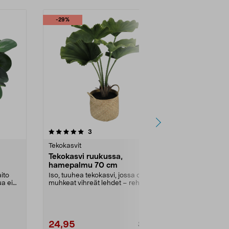
-29%
arvostelut
3
tähdestä
Tekokasvit
Tekokasvi ruukussa,
hamepalmu 70 cm
ito
Iso, tuuhea tekokasvi, jossa on
ua ei
muhkeat vihreät lehdet – rehevä
viherkasvi kotii...
24,95
34,95