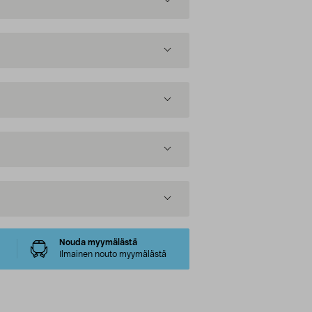
Nouda myymälästä
Ilmainen nouto myymälästä