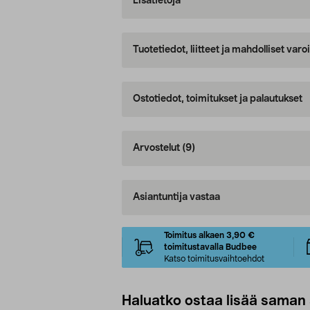
Lisätietoja
Tuotetiedot, liitteet ja mahdolliset var
Ostotiedot, toimitukset ja palautukset
Arvostelut
(9)
Asiantuntija vastaa
Toimitus alkaen 3,90 €
toimitustavalla Budbee
Katso toimitusvaihtoehdot
Haluatko ostaa lisää saman 