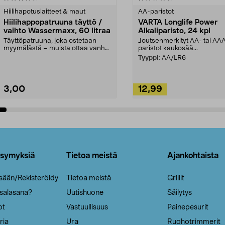
tähdestä
Hiilihapotuslaitteet & maut
AA-paristot
Hiilihappopatruuna täyttö /
VARTA Longlife Power
vaihto Wassermaxx, 60 litraa
Alkaliparisto, 24 kpl
Täyttöpatruuna, joka ostetaan
Joutsenmerkityt AA- tai AA
myymälästä – muista ottaa vanha
paristot kaukosää...
patruuna mukaasi m...
Tyyppi:
AA/LR6
3,00
12,99
Lisää ostoskoriin
Lisää ostoskoriin
ysymyksiä
Tietoa meistä
Ajankohtaista
isään/Rekisteröidy
Tietoa meistä
Grillit
 salasana?
Uutishuone
Säilytys
ot
Vastuullisuus
Painepesurit
ria
Ura
Ruohotrimmerit