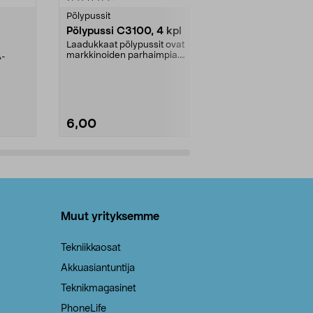
tähdestä
tähdestä
Pölypussit
Kierrätys & ro
Pölypussi C3100, 4 kpl
Roskapussi,
kahvat, 30 l
Laadukkaat pölypussit ovat
markkinoiden parhaimpia.
A-
Testivoittaja 
Kestävä, jopa 50 % suurempi ...
roskapussi u
Roskapussi, jo
6,00
2,00
Lisää ostoskoriin
Lisää
Muut yrityksemme
Tekniikkaosat
Akkuasiantuntija
Teknikmagasinet
PhoneLife