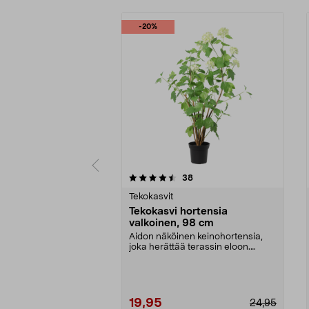
-20%
5viidestä
4.5viidestä
arvostelut
38
tähdestä
tähdestä
Tekokasvit
Tekokasvi hortensia
valkoinen, 98 cm
Aidon näköinen keinohortensia,
joka herättää terassin eloon.
Klassinen tekokasvi...
19,95
24,95