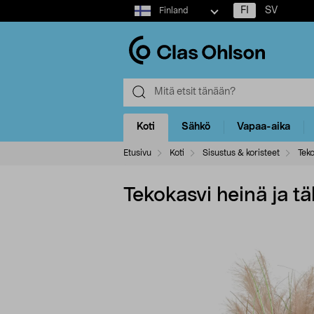
Select
FI
SV
Finland
market
Koti
Sähkö
Vapaa-aika
Etusivu
Koti
Sisustus & koristeet
Teko
Tekokasvi heinä ja t