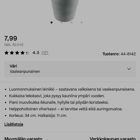
7,99
(sis. ALV:n)
4.3
(
17
)
Tuotenro:
44-6142
Select
Väri
variant
Vaaleanpunainen
Luonnonmukainen leinikki – saatavana valkoisena tai vaaleanpunaisena.
Kukkaisa tekokasvi, joka pysyy kauniina ympäri vuoden.
Pieni muovikukka ikkunalle, hyllylle tai pöydän koristeeksi.
Helppohoitoinen viherkasvi – ei tarvitse vettä eikä auringonvaloa.
Korkeus: 34 cm. Halkaisija: 11 cm.
Lisätietoja
Myymälän varasto
Verkkokaupan varasto