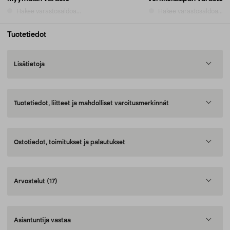
Hakee varastosaldoa...
Hakee varastosaldoa...
Tuotetiedot
Lisätietoja
Tuotetiedot, liitteet ja mahdolliset varoitusmerkinnät
Ostotiedot, toimitukset ja palautukset
Arvostelut
(17)
Asiantuntija vastaa