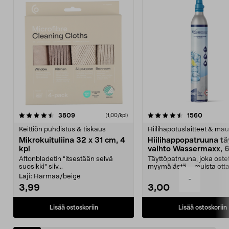
4.5viidestä
arvostelut
4.5viidestä
arvostel
3809
1560
(1,00/kpl)
tähdestä
t
Keittiön puhdistus & tiskaus
Hiilihapotuslaitteet & mau
Mikrokuituliina 32 x 31 cm, 4
Hiilihappopatruuna tä
kpl
vaihto Wassermaxx, 6
Aftonbladetin "itsestään selvä
Täyttöpatruuna, joka ost
suosikki" siiv...
myymälästä – muista ott
patruuna mukaasi m...
Laji:
Harmaa/beige
-
3,99
3,00
Lisää ostoskoriin
Lisää ostoskoriin