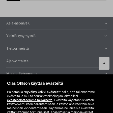
Alatunniste
Asiakaspalvelu
Yleisiä kysymyksiä
Tietoa meistä
Ajankohtaista
Product
+
quantity
Muut yrityksemme
Clas Ohlson käyttää evästeitä
Etsi myymälä
Painamalla
”Hyväksy kaikki evästeet”
sallit, että tallennamme
evästeitä ja muuta seurantateknologiaa laitteellesi
SE
NO
FI
evästeselosteemme mukaisesti
. Evästeitä käytetään sivuston
käyttökokemuksen parantamiseen ja käytön analysointiin sekä
FI
SV
mainonnan kohdentamiseen. Käytämme neljänlaisia evästeitä:
välttämättömät, toiminnalliset, analyyttiset ja mainosevästeet.