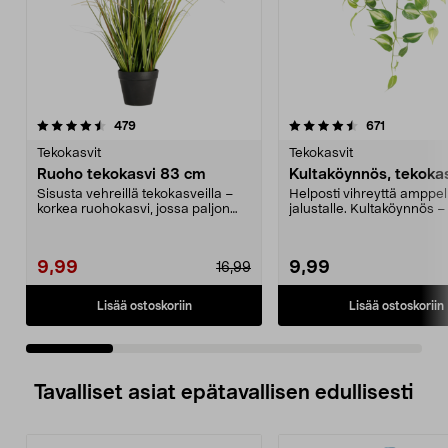
4.5 viidestä
arvostelut
4.5 viidestä
arvostelut
479
671
tähdestä
t
Tekokasvit
Tekokasvit
Ruoho tekokasvi 83 cm
Kultaköynnös, tekoka
Sisusta vehreillä tekokasveilla –
Helposti vihreyttä amppeli
korkea ruohokasvi, jossa paljon
jalustalle. Kultaköynnös –
ohuita ruohonk...
vihreä teko...
9,99
9,99
16,99
Lisää ostoskoriin
Lisää ostoskoriin
Tavalliset asiat epätavallisen edullisesti