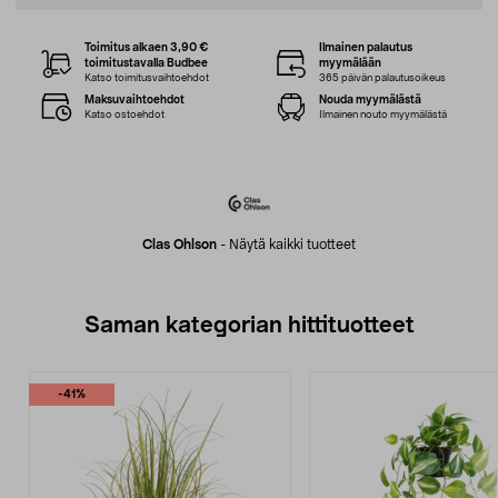
Toimitus alkaen 3,90 €
Ilmainen palautus
toimitustavalla Budbee
myymälään
Katso toimitusvaihtoehdot
365 päivän palautusoikeus
Maksuvaihtoehdot
Nouda myymälästä
Katso ostoehdot
Ilmainen nouto myymälästä
Clas Ohlson
-
Näytä kaikki tuotteet
Saman kategorian hittituotteet
-41%