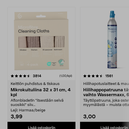
4.5viidestä
arvostelut
4.5viidestä
arvostelu
3814
1561
(1,00/kpl)
tähdestä
t
Keittiön puhdistus & tiskaus
Hiilihapotuslaitteet & mau
Mikrokuituliina 32 x 31 cm, 4
Hiilihappopatruuna tä
kpl
vaihto Wassermaxx, 6
Aftonbladetin "itsestään selvä
Täyttöpatruuna, joka ost
suosikki" siiv...
myymälästä – muista ott
patruuna mukaasi m...
Laji:
Harmaa/beige
3,99
3,00
Lisää ostoskoriin
Lisää ostoskoriin