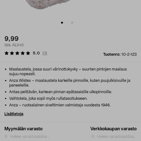
9,99
(sis. ALV:n)
5.0
(
1
)
Tuotenro:
10-2-123
Maalaustela, jossa suuri värinottokyvky – suurten pintojen maalaus
sujuu nopeasti.
Anza Wistex – maalaustela karkeille pinnoille, kuten puujulkisivuille ja
paneeleille.
Antaa peittävän, karkean pinnan epätasaisille ulkopinnoille.
Vaihtotela, joka sopii myös rullatasoitukseen.
Anza – ruotsalainen siveltimien valmistaja vuodesta 1946.
Lisätietoja
Myymälän varasto
Verkkokaupan varasto
Hakee varastosaldoa...
Hakee varastosaldoa...