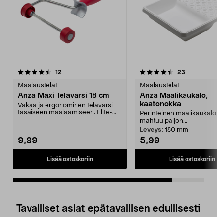
4.5viidestä
arvostelut
arvostelut
12
23
tähdestä
Maalaustelat
Maalaustelat
Anza Maxi Telavarsi 18 cm
Anza Maalikaukalo,
kaatonokka
Vakaa ja ergonominen telavarsi
tasaiseen maalaamiseen. Elite-
Perinteinen maalikaukalo
maksitelanvarsi 18 ...
mahtuu paljon...
Leveys:
180 mm
9,99
5,99
Lisää ostoskoriin
Lisää ostoskoriin
Tavalliset asiat epätavallisen edullisesti