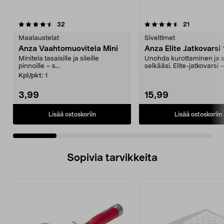
4.5 viidestä
arvostelut
4.5 viidestä
arvostelut
32
21
tähdestä
t
Maalaustelat
Siveltimet
Anza Vaahtomuovitela Mini
Anza Elite Jatkovarsi
Minitela tasaisille ja sileille
Unohda kurottaminen ja 
pinnoille – s...
selkääsi. Elite-jatkovarsi 
115 cm:n päähän...
Kpl/pkt:
1
3,99
15,99
Lisää ostoskoriin
Lisää ostoskoriin
Sopivia tarvikkeita