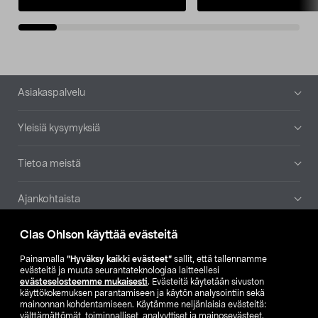
Alatunniste
Asiakaspalvelu
Yleisiä kysymyksiä
Tietoa meistä
Ajankohtaista
Clas Ohlson käyttää evästeitä
Muut yrityksemme
Painamalla
”Hyväksy kaikki evästeet”
sallit, että tallennamme
Etsi myymälä
evästeitä ja muuta seurantateknologiaa laitteellesi
evästeselosteemme mukaisesti
. Evästeitä käytetään sivuston
käyttökokemuksen parantamiseen ja käytön analysointiin sekä
mainonnan kohdentamiseen. Käytämme neljänlaisia evästeitä:
SE
NO
FI
välttämättömät, toiminnalliset, analyyttiset ja mainosevästeet.