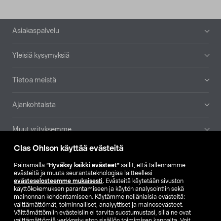
Alatunniste
Asiakaspalvelu
Yleisiä kysymyksiä
Tietoa meistä
Ajankohtaista
Muut yrityksemme
Clas Ohlson käyttää evästeitä
Etsi myymälä
Painamalla
”Hyväksy kaikki evästeet”
sallit, että tallennamme
evästeitä ja muuta seurantateknologiaa laitteellesi
SE
NO
FI
evästeselosteemme mukaisesti
. Evästeitä käytetään sivuston
käyttökokemuksen parantamiseen ja käytön analysointiin sekä
FI
SV
mainonnan kohdentamiseen. Käytämme neljänlaisia evästeitä:
välttämättömät, toiminnalliset, analyyttiset ja mainosevästeet.
Välttämättömiin evästeisiin ei tarvita suostumustasi, sillä ne ovat
välttämättömiä verkkosivuston sisällön toimimisen kannalta. Voit