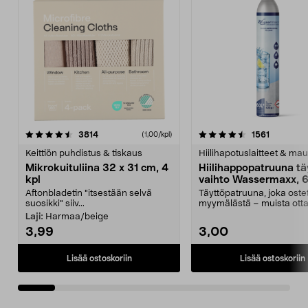
4.5viidestä
arvostelut
4.5viidestä
arvostelu
3814
1561
(1,00/kpl)
tähdestä
t
Keittiön puhdistus & tiskaus
Hiilihapotuslaitteet & mau
Mikrokuituliina 32 x 31 cm, 4
Hiilihappopatruuna tä
kpl
vaihto Wassermaxx, 6
Aftonbladetin "itsestään selvä
Täyttöpatruuna, joka ost
suosikki" siiv...
myymälästä – muista ott
patruuna mukaasi m...
Laji:
Harmaa/beige
3,99
3,00
Lisää ostoskoriin
Lisää ostoskoriin