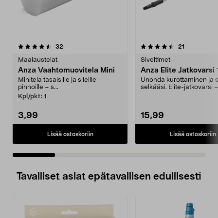
4.5 viidestä
arvostelut
4.5 viidestä
arvostelut
32
21
tähdestä
t
Maalaustelat
Siveltimet
Anza Vaahtomuovitela Mini
Anza Elite Jatkovarsi
Minitela tasaisille ja sileille
Unohda kurottaminen ja 
pinnoille – s...
selkääsi. Elite-jatkovarsi 
115 cm:n päähän...
Kpl/pkt:
1
3,99
15,99
Lisää ostoskoriin
Lisää ostoskoriin
Tavalliset asiat epätavallisen edullisesti