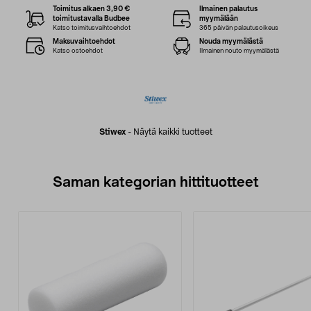
Toimitus alkaen 3,90 €
Ilmainen palautus
toimitustavalla Budbee
myymälään
Katso toimitusvaihtoehdot
365 päivän palautusoikeus
Maksuvaihtoehdot
Nouda myymälästä
Katso ostoehdot
Ilmainen nouto myymälästä
Stiwex
-
Näytä kaikki tuotteet
Saman kategorian hittituotteet