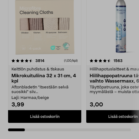
4.5viidestä
arvostelut
4.5viidestä
arvostelu
3814
1563
(1,00/kpl)
tähdestä
t
Keittiön puhdistus & tiskaus
Hiilihapotuslaitteet & mau
Mikrokuituliina 32 x 31 cm, 4
Hiilihappopatruuna tä
kpl
vaihto Wassermaxx, 6
Aftonbladetin "itsestään selvä
Täyttöpatruuna, joka ost
suosikki" siiv...
myymälästä – muista ott
patruuna mukaasi m...
Laji:
Harmaa/beige
3,99
3,00
Lisää ostoskoriin
Lisää ostoskoriin