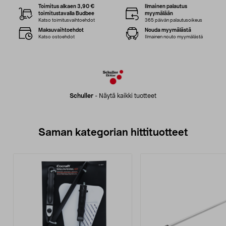
Toimitus alkaen 3,90 €
Ilmainen palautus
toimitustavalla Budbee
myymälään
Katso toimitusvaihtoehdot
365 päivän palautusoikeus
Maksuvaihtoehdot
Nouda myymälästä
Katso ostoehdot
Ilmainen nouto myymälästä
Schuller
-
Näytä kaikki tuotteet
Saman kategorian hittituotteet