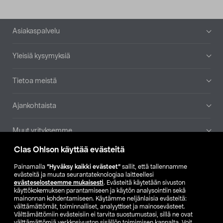
Alatunniste
Asiakaspalvelu
Yleisiä kysymyksiä
Tietoa meistä
Ajankohtaista
Muut yrityksemme
Clas Ohlson käyttää evästeitä
Etsi myymälä
Painamalla
”Hyväksy kaikki evästeet”
sallit, että tallennamme
evästeitä ja muuta seurantateknologiaa laitteellesi
SE
NO
FI
evästeselosteemme mukaisesti
. Evästeitä käytetään sivuston
käyttökokemuksen parantamiseen ja käytön analysointiin sekä
FI
SV
mainonnan kohdentamiseen. Käytämme neljänlaisia evästeitä:
välttämättömät, toiminnalliset, analyyttiset ja mainosevästeet.
Välttämättömiin evästeisiin ei tarvita suostumustasi, sillä ne ovat
välttämättömiä verkkosivuston sisällön toimimisen kannalta. Voit