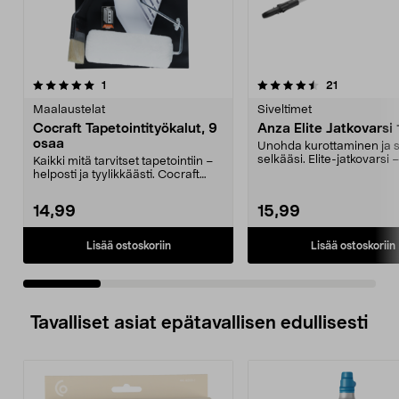
4.5 viidestä
arvostelut
4.5 viidestä
arvostelut
1
21
tähdestä
t
Maalaustelat
Siveltimet
Cocraft Tapetointityökalut, 9
Anza Elite Jatkovarsi
osaa
Unohda kurottaminen ja 
selkääsi. Elite-jatkovarsi 
Kaikki mitä tarvitset tapetointiin –
115 cm:n päähän...
helposti ja tyylikkäästi. Cocraft
tapetoint...
14,99
15,99
Lisää ostoskoriin
Lisää ostoskoriin
Tavalliset asiat epätavallisen edullisesti