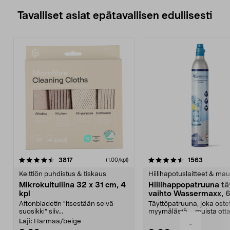
Tavalliset asiat epätavallisen edullisesti
4.5viidestä
arvostelut
4.5viidestä
arvostelu
3817
1563
(1,00/kpl)
tähdestä
t
Keittiön puhdistus & tiskaus
Hiilihapotuslaitteet & mau
Mikrokuituliina 32 x 31 cm, 4
Hiilihappopatruuna tä
kpl
vaihto Wassermaxx, 6
Aftonbladetin "itsestään selvä
Täyttöpatruuna, joka ost
suosikki" siiv...
myymälästä – muista ott
patruuna mukaasi m...
Laji:
Harmaa/beige
-