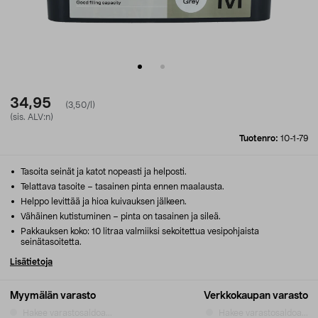
34,95
(3,50/l)
(sis. ALV:n)
Tuotenro:
10-1-79
Tasoita seinät ja katot nopeasti ja helposti.
Telattava tasoite – tasainen pinta ennen maalausta.
Helppo levittää ja hioa kuivauksen jälkeen.
Vähäinen kutistuminen – pinta on tasainen ja sileä.
Pakkauksen koko: 10 litraa valmiiksi sekoitettua vesipohjaista
seinätasoitetta.
Lisätietoja
Myymälän varasto
Verkkokaupan varasto
Hakee varastosaldoa...
Hakee varastosaldoa...