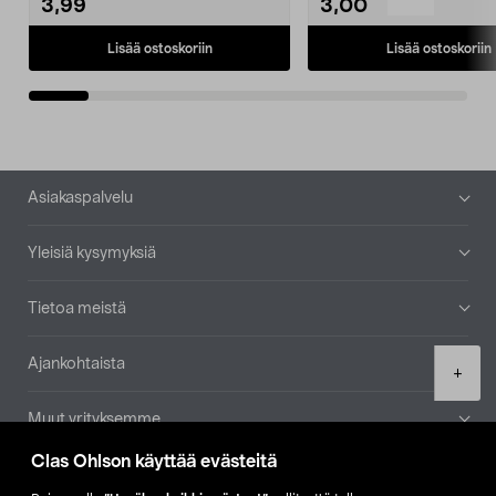
3,99
3,00
Lisää ostoskoriin
Lisää ostoskoriin
Alatunniste
Asiakaspalvelu
Yleisiä kysymyksiä
Tietoa meistä
Ajankohtaista
Product
+
quantity
Muut yrityksemme
Clas Ohlson käyttää evästeitä
Etsi myymälä