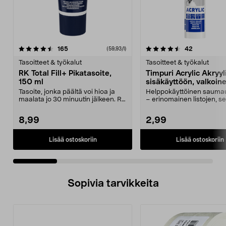
4.5 viidestä
arvostelut
4.5 viidestä
arvostelut
165
42
(59,93/l)
tähdestä
t
Tasoitteet & työkalut
Tasoitteet & työkalut
RK Total Fill+ Pikatasoite,
Timpuri Acrylic Akryy
150 ml
sisäkäyttöön, valkoin
ml
Tasoite, jonka päältä voi hioa ja
Helppokäyttöinen saum
maalata jo 30 minuutin jälkeen. RK
– erinomainen listojen, se
Total Fill+...
katon rajojen t...
8,99
2,99
Lisää ostoskoriin
Lisää ostoskoriin
Sopivia tarvikkeita