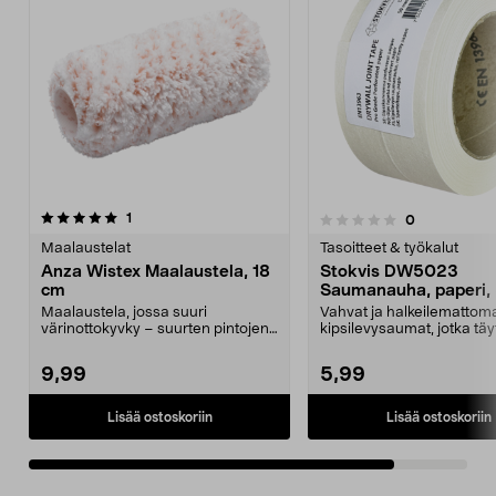
arvostelut
1
arvostelut
0
0.0 viidestä
tähdestä
Maalaustelat
Tasoitteet & työkalut
Anza Wistex Maalaustela, 18
Stokvis DW5023
cm
Saumanauha, paperi
x 23 m
Maalaustela, jossa suuri
Vahvat ja halkeilemattom
värinottokyvky – suurten pintojen
kipsilevysaumat, jotka täy
maalaus sujuu nopeast...
AMA-vaatimukset. Sto...
9,99
5,99
Lisää ostoskoriin
Lisää ostoskoriin