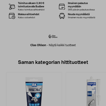
Toimitus alkaen 3,90 €
Ilmainen palautus
toimitustavalla Budbee
myymälään
Katso toimitusvaihtoehdot
365 päivän palautusoikeus
Maksuvaihtoehdot
Nouda myymälästä
Katso ostoehdot
Ilmainen nouto myymälästä
Clas Ohlson
-
Näytä kaikki tuotteet
Saman kategorian hittituotteet