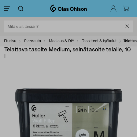
Etusivu
Pienrauta
Maalaus & DIY
Tasoitteet & työkalut
Telattav
Telattava tasoite Medium, seinätasoite telalle, 10
l