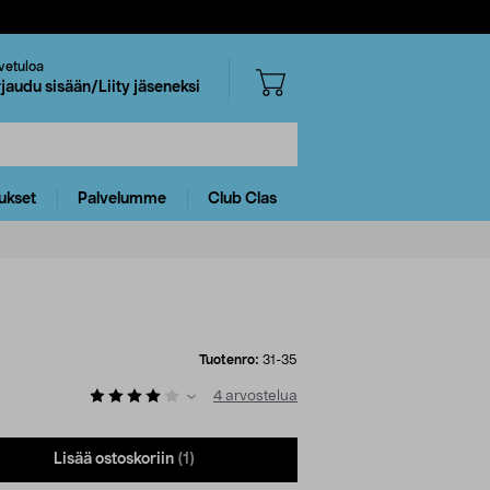
vetuloa
rjaudu sisään/Liity jäseneksi
ukset
Palvelumme
Club Clas
Tuotenro:
31-35
4
arvostelua
Lisää ostoskoriin
(1)