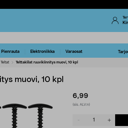
Ter
Ki
Pienrauta
Elektroniikka
Varaosat
Tarjo
Teltat
Telttakiilat ruuvikiinnitys muovi, 10 kpl
nitys muovi, 10 kpl
6,99
(sis. ALV:n)
Product
quantity