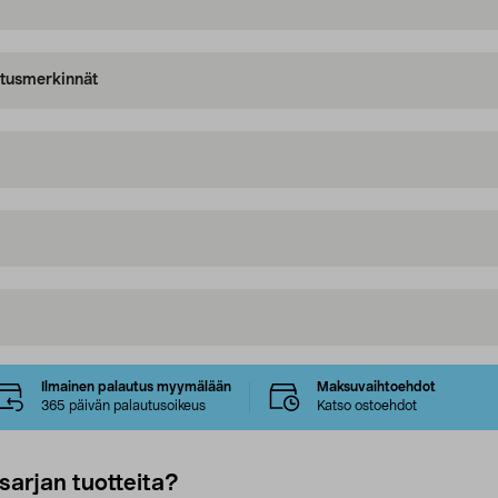
oitusmerkinnät
Ilmainen palautus myymälään
Maksuvaihtoehdot
365 päivän palautusoikeus
Katso ostoehdot
sarjan tuotteita?