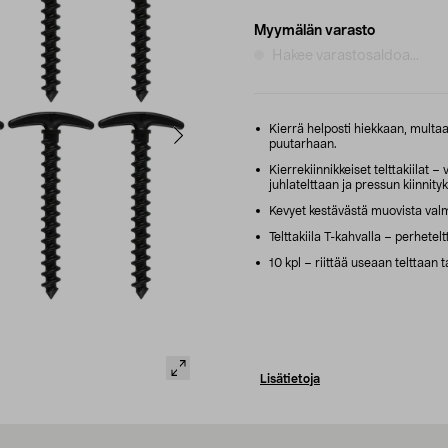
Myymälän varasto
Hakee varastosaldoa...
Kierrä helposti hiekkaan, multaan
puutarhaan.
Kierrekiinnikkeiset telttakiilat –
juhlatelttaan ja pressun kiinnity
Kevyet kestävästä muovista valmi
Telttakiila T-kahvalla – perheteltt
10 kpl – riittää useaan telttaan
Lisätietoja