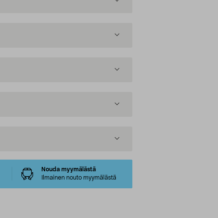
Nouda myymälästä
Ilmainen nouto myymälästä