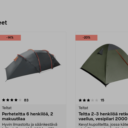
eet
-14%
-20%
3.0 viidestä
arvostelut
4.0 viidestä
arvostelut
83
15
tähdestä
Teltat
Teltat
Perheteltta 6 henkilöä, 2
Teltta 2-3 henkilöä retk
makuutilaa
vaellus, vesipilari 200
Hyvin ilmastoitu ja säänkestävä
Kevyt kupoliteltta, jossa kät