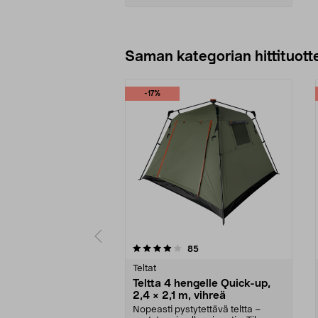
Lisää ostoskoriin
Saman kategorian hittituott
-17%
0 viidestä
4.0 viidestä
arvostelut
85
tähdestä
tähdestä
Teltat
Teltta 4 hengelle Quick-up,
2,4 × 2,1 m, vihreä
Nopeasti pystytettävä teltta –