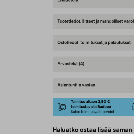
Lisätietoja
Tuotetiedot, liitteet ja mahdolliset var
Ostotiedot, toimitukset ja palautukset
Arvostelut
(4)
Asiantuntija vastaa
Toimitus alkaen 3,90 €
toimitustavalla Budbee
Katso toimitusvaihtoehdot
Haluatko ostaa lisää saman 