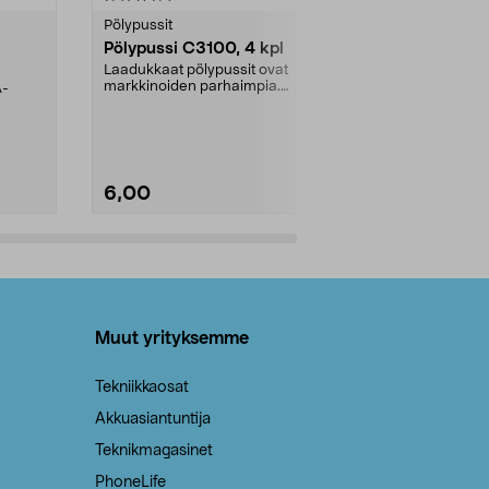
tähdestä
tähdestä
Pölypussit
Kierrätys & ro
Pölypussi C3100, 4 kpl
Roskapussi,
kahvat, 30 l
Laadukkaat pölypussit ovat
markkinoiden parhaimpia.
A-
Testivoittaja 
Kestävä, jopa 50 % suurempi ...
roskapussi u
Roskapussi, jo
6,00
2,00
Lisää ostoskoriin
Lisää
Muut yrityksemme
Tekniikkaosat
Akkuasiantuntija
Teknikmagasinet
PhoneLife