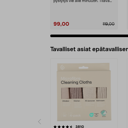
pystytys vie alle minuutin. Tilava
teltta 4 henge...
99,00
119,00
Tavalliset asiat epätavallisen
5viidestä
4.5viidestä
arvostelut
3810