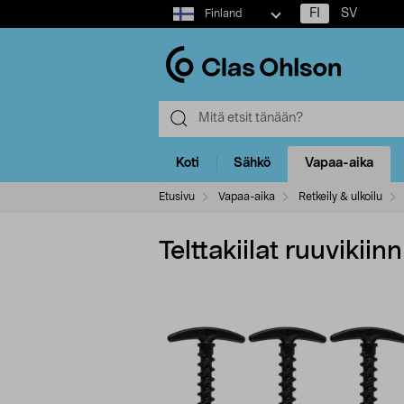
Select
FI
SV
Finland
market
Koti
Sähkö
Vapaa-aika
Etusivu
Vapaa-aika
Retkeily & ulkoilu
Telttakiilat ruuvikiin