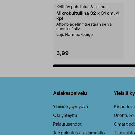
tähdestä
tähdestä
Keittiön puhdistus & tiskaus
Mikrokuituliina 32 x 31 cm, 4
kpl
Aftonbladetin "itsestään selvä
suosikki" siiv...
Laji:
Harmaa/beige
3,99
Lisää ostoskoriin
Alatunniste
Asiakaspalvelu
Yleisiä k
Yleisiä kysymyksiä
Kirjaudu s
Ota yhteyttä
Unohtuiko
Palautusehdot
Omat tied
Tee palautus / reklamaatio
Tilaushisto