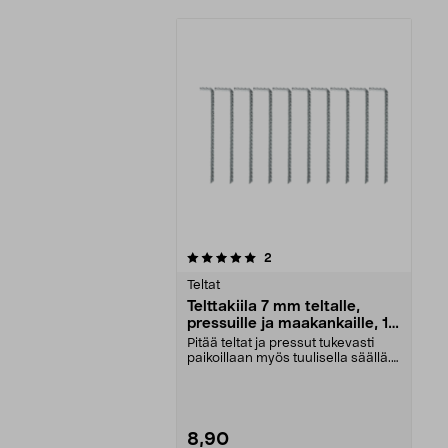
0viidestä
arvostelut
2
tähdestä
Teltat
Telttakiila 7 mm teltalle,
pressuille ja maakankaille, 10
kpl
Pitää teltat ja pressut tukevasti
paikoillaan myös tuulisella säällä.
Tukevat ma...
8,90