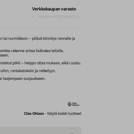
Verkkokaupan varasto
Hakee varastosaldoa...
 tai nurmikkoon – pitävä kiinnitys rannalle ja
 vankka rakenne antaa lisätukea teltalle,
kseen.
stetut piikit – helppo ottaa mukaan, eikä ruostu.
oihin, rantakatoksiin ja retkeilyyn.
 tai laajempaan suojaukseen.
Clas Ohlson
-
Näytä kaikki tuotteet