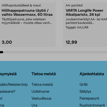
tähdestä
Hiilihapotuslaitteet & maut
AA-paristot
Hiilihappopatruuna täyttö /
VARTA Longlife Power
vaihto Wassermaxx, 60 litraa
Alkaliparisto, 24 kpl
Täyttöpatruuna, joka ostetaan
Joutsenmerkityt AA- tai AA
myymälästä – muista ottaa vanha
paristot kaukosää...
patruuna mukaasi m...
Tyyppi:
AA/LR6
3,00
12,99
Lisää ostoskoriin
Lisää ostoskoriin
ysymyksiä
Tietoa meistä
Ajankohtaista
isään/Rekisteröidy
Tietoa meistä
Grillit
 salasana?
Uutishuone
Säilytys
ot
Vastuullisuus
Painepesurit
ria
Ura
Ruohotrimmerit