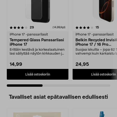
4.0 viidestä
arvostelut
5.0 viidestä
arvostelut
29
15
(14,99/kpl)
tähdestä
t
iPhone 17 -panssarilasit
iPhone 17 -panssarilasit
Tempered Glass Panssarilasi
Belkin Recycled Invisi
iPhone 17
iPhone 17 / 16 Pro
Panssarilasi
Erittäin kestävä ja korkealaatuinen
Suojaa iskuilta – jopa 62 
lasi säilyttää näytön kirkkauden ja
vahvempi kuin karkaistu la
terävyyd...
Belkinin kestävä panss...
14,99
24,95
Lisää ostoskoriin
Lisää ostoskoriin
Tavalliset asiat epätavallisen edullisesti