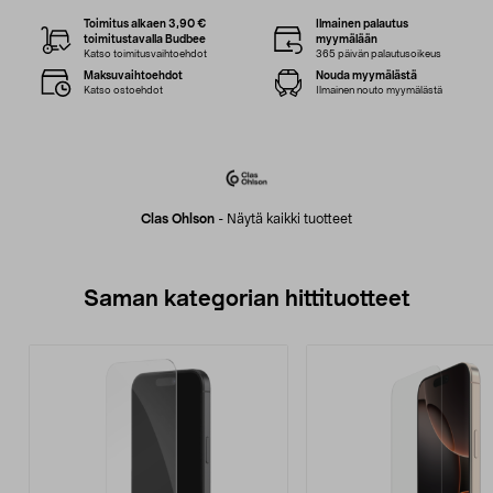
Toimitus alkaen 3,90 €
Ilmainen palautus
toimitustavalla Budbee
myymälään
Katso toimitusvaihtoehdot
365 päivän palautusoikeus
Maksuvaihtoehdot
Nouda myymälästä
Katso ostoehdot
Ilmainen nouto myymälästä
Clas Ohlson
-
Näytä kaikki tuotteet
Saman kategorian hittituotteet