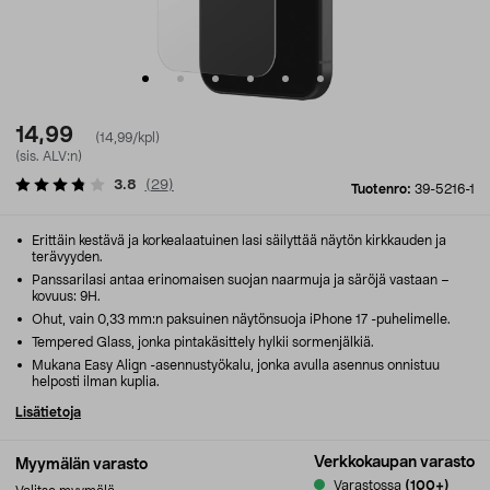
14,99
(14,99/kpl)
(sis. ALV:n)
3.8
(
29
)
Tuotenro:
39-5216-1
Erittäin kestävä ja korkealaatuinen lasi säilyttää näytön kirkkauden ja
terävyyden.
Panssarilasi antaa erinomaisen suojan naarmuja ja säröjä vastaan –
kovuus: 9H.
Ohut, vain 0,33 mm:n paksuinen näytönsuoja iPhone 17 -puhelimelle.
Tempered Glass, jonka pintakäsittely hylkii sormenjälkiä.
Mukana Easy Align -asennustyökalu, jonka avulla asennus onnistuu
helposti ilman kuplia.
Lisätietoja
Verkkokaupan varasto
Myymälän varasto
Varastossa
(100+)