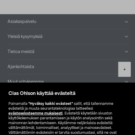
Alatunniste
Asiakaspalvelu
Yleisiä kysymyksiä
Tietoa meistä
Ajankohtaista
Product
+
quantity
Muut yrityksemme
Clas Ohlson käyttää evästeitä
Etsi myymälä
Painamalla
”Hyväksy kaikki evästeet”
sallit, että tallennamme
evästeitä ja muuta seurantateknologiaa laitteellesi
SE
NO
FI
evästeselosteemme mukaisesti
. Evästeitä käytetään sivuston
käyttökokemuksen parantamiseen ja käytön analysointiin sekä
FI
SV
mainonnan kohdentamiseen. Käytämme neljänlaisia evästeitä:
välttämättömät, toiminnalliset, analyyttiset ja mainosevästeet.
Välttämättömiin evästeisiin ei tarvita suostumustasi, sillä ne ovat