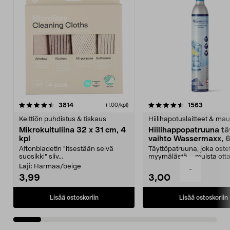
4.5viidestä
arvostelut
4.5viidestä
arvostelu
3814
1563
(1,00/kpl)
tähdestä
t
Keittiön puhdistus & tiskaus
Hiilihapotuslaitteet & mau
Mikrokuituliina 32 x 31 cm, 4
Hiilihappopatruuna tä
kpl
vaihto Wassermaxx, 6
Aftonbladetin "itsestään selvä
Täyttöpatruuna, joka ost
suosikki" siiv...
myymälästä – muista ott
patruuna mukaasi m...
Laji:
Harmaa/beige
-
3,99
3,00
Lisää ostoskoriin
Lisää ostoskoriin