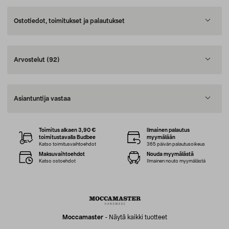
Ostotiedot, toimitukset ja palautukset
Arvostelut
(92)
Asiantuntija vastaa
Toimitus alkaen 3,90 €
Ilmainen palautus
toimitustavalla Budbee
myymälään
Katso toimitusvaihtoehdot
365 päivän palautusoikeus
Maksuvaihtoehdot
Nouda myymälästä
Katso ostoehdot
Ilmainen nouto myymälästä
Moccamaster
-
Näytä kaikki tuotteet