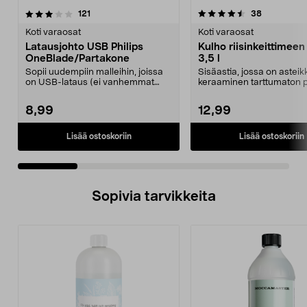
4.5 viidestä
arvostelut
4.5 viidestä
arvostelut
121
38
tähdestä
t
Koti varaosat
Koti varaosat
Latausjohto USB Philips
Kulho riisinkeittimeen
OneBlade/Partakone
3,5 l
Sopii uudempiin malleihin, joissa
Sisäastia, jossa on asteik
on USB-lataus (ei vanhemmat
keraaminen tarttumaton p
mallit, joissa on ...
Astia sopii Col...
8,99
12,99
Lisää ostoskoriin
Lisää ostoskoriin
Sopivia tarvikkeita