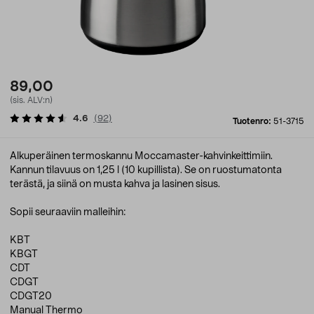
89,00
(sis. ALV:n)
4.6
(
92
)
Tuotenro:
51-3715
Alkuperäinen termoskannu Moccamaster-kahvinkeittimiin.
Kannun tilavuus on 1,25 l (10 kupillista). Se on ruostumatonta
terästä, ja siinä on musta kahva ja lasinen sisus.
Sopii seuraaviin malleihin:
KBT
KBGT
CDT
CDGT
CDGT20
Manual Thermo