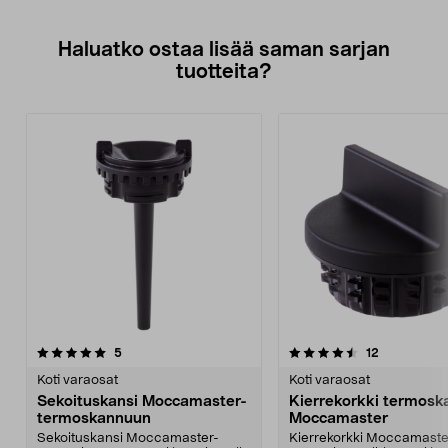
Haluatko ostaa lisää saman sarjan
tuotteita?
4.5viidestä
arvostelut
4.5viidestä
arvostelut
5
12
tähdestä
t
Koti varaosat
Koti varaosat
Sekoituskansi Moccamaster-
Kierrekorkki termos
termoskannuun
Moccamaster
Sekoituskansi Moccamaster-
Kierrekorkki Moccamaste