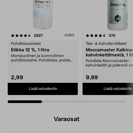
4.5viidestä
arvostelut
4.5viidestä
arvostelut
2827
370
(2,99/l)
tähdestä
t
Puhdistusaineet
Tee- & kahvitarvikkeet
Etikka 12 %, 1 litra
Moccamaster Kalkinp
kahvinkeittimestä, 1 li
Monipuolinen ja luonnollinen
puhdistusaine. Puhdistaa, poistaa
Puhdista Moccamaster-
kalkin ja kerrost...
kahvinkeitin ja pidennä s
käyttöikää. Moccamasterin
2,99
9,99
Lisää ostoskoriin
Lisää ostoskoriin
Varaosat