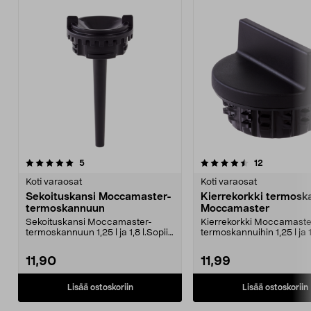
4.5viidestä
arvostelut
arvostelut
5
12
tähdestä
Koti varaosat
Koti varaosat
Sekoituskansi Moccamaster-
Kierrekorkki termos
termoskannuun
Moccamaster
Sekoituskansi Moccamaster-
Kierrekorkki Moccamaste
termoskannuun 1,25 l ja 1,8 l.Sopii
termoskannuihin 1,25 l ja 1
seuraaviin malleih...
seuraaviin mallei...
11,90
11,99
Lisää ostoskoriin
Lisää ostoskoriin