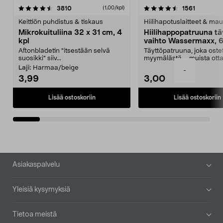
4.5viidestä
arvostelut
4.5viidestä
arvostelu
3810
1561
(1,00/kpl)
tähdestä
t
Keittiön puhdistus & tiskaus
Hiilihapotuslaitteet & mau
Mikrokuituliina 32 x 31 cm, 4
Hiilihappopatruuna tä
kpl
vaihto Wassermaxx, 6
Aftonbladetin "itsestään selvä
Täyttöpatruuna, joka ost
suosikki" siiv...
myymälästä – muista ott
patruuna mukaasi m...
Laji:
Harmaa/beige
-
3,99
3,00
Lisää ostoskoriin
Lisää ostoskoriin
Alatunniste
Asiakaspalvelu
Yleisiä kysymyksiä
Tietoa meistä