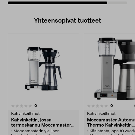
Yhteensopivat tuotteet
arvostelut
arvostelut
0
0
0.0 viidestä
0.0 viidestä
tähdestä
t
Kahvinkeittimet
Kahvinkeittimet
Kahvinkeitin, jossa
Moccamaster Automa
termoskannu Moccamaster
Thermo Kahvinkeitin
KBT741
termoskannulla
• Moccamasterin ylellinen
• Käsintehty, jopa 10 vuod