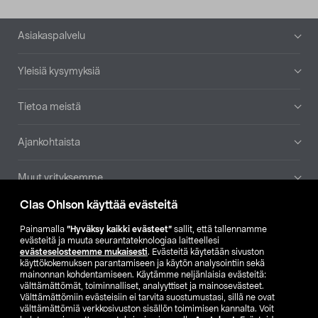
Alatunniste
Asiakaspalvelu
Yleisiä kysymyksiä
Tietoa meistä
Ajankohtaista
Muut yrityksemme
Clas Ohlson käyttää evästeitä
Etsi myymälä
Painamalla
”Hyväksy kaikki evästeet”
sallit, että tallennamme
evästeitä ja muuta seurantateknologiaa laitteellesi
SE
NO
FI
evästeselosteemme mukaisesti
. Evästeitä käytetään sivuston
käyttökokemuksen parantamiseen ja käytön analysointiin sekä
FI
SV
mainonnan kohdentamiseen. Käytämme neljänlaisia evästeitä:
välttämättömät, toiminnalliset, analyyttiset ja mainosevästeet.
Välttämättömiin evästeisiin ei tarvita suostumustasi, sillä ne ovat
välttämättömiä verkkosivuston sisällön toimimisen kannalta. Voit