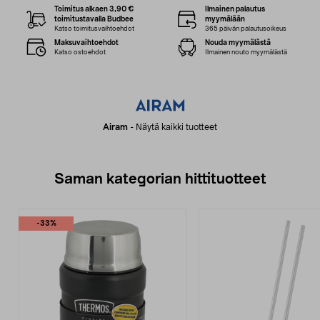
Toimitus alkaen 3,90 €
Ilmainen palautus
toimitustavalla Budbee
myymälään
Katso toimitusvaihtoehdot
365 päivän palautusoikeus
Maksuvaihtoehdot
Nouda myymälästä
Katso ostoehdot
Ilmainen nouto myymälästä
Airam
-
Näytä kaikki tuotteet
Saman kategorian hittituotteet
-33%