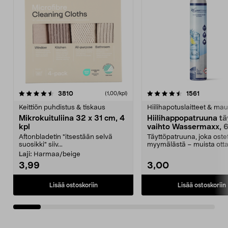
4.5viidestä
arvostelut
4.5viidestä
arvostelu
3810
1561
(1,00/kpl)
tähdestä
t
Keittiön puhdistus & tiskaus
Hiilihapotuslaitteet & mau
Mikrokuituliina 32 x 31 cm, 4
Hiilihappopatruuna tä
kpl
vaihto Wassermaxx, 6
Aftonbladetin "itsestään selvä
Täyttöpatruuna, joka ost
suosikki" siiv...
myymälästä – muista ott
patruuna mukaasi m...
Laji:
Harmaa/beige
3,99
3,00
Lisää ostoskoriin
Lisää ostoskoriin