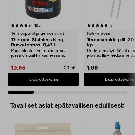
5.0 viidestä
arvostelut
4.5 viidestä
arvostelut
126
8
tähdestä
t
Termospullot ja termosmukit
Koti varaosat
Thermos Stainless King
Termosmukin pilli, 30
Ruokatermos, 0,47 l
kpl
Korkealaatuinen ruokatermos,
Uudelleenkäytettävät muov
jossa on lusikka kannessa ja
juomapillit – leikkaa helpo
eristetty tarjoiluasti...
sopivan pituisik...
19,95
1,99
29,95
Lisää ostoskoriin
Lisää ostoskoriin
Tavalliset asiat epätavallisen edullisesti