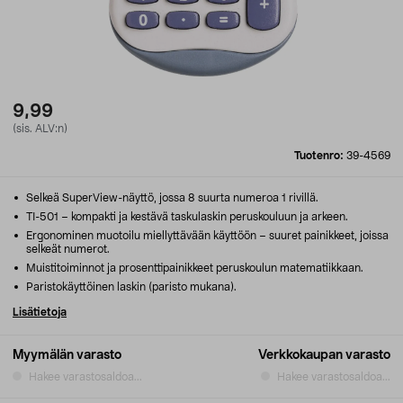
9,99
(sis. ALV:n)
Tuotenro:
39-4569
Selkeä SuperView-näyttö, jossa 8 suurta numeroa 1 rivillä.
TI-501 – kompakti ja kestävä taskulaskin peruskouluun ja arkeen.
Ergonominen muotoilu miellyttävään käyttöön – suuret painikkeet, joissa
selkeät numerot.
Muistitoiminnot ja prosenttipainikkeet peruskoulun matematiikkaan.
Paristokäyttöinen laskin (paristo mukana).
Lisätietoja
Myymälän varasto
Verkkokaupan varasto
Hakee varastosaldoa...
Hakee varastosaldoa...