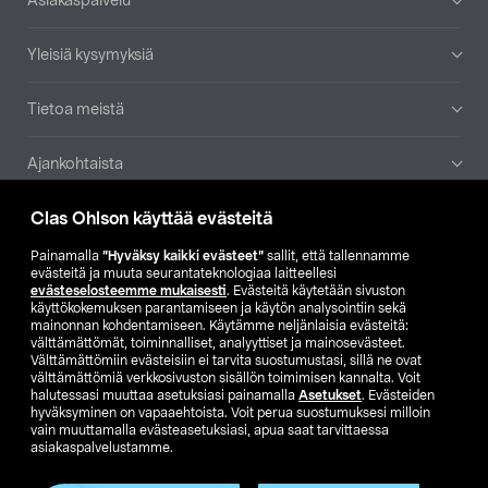
Asiakaspalvelu
Yleisiä kysymyksiä
Tietoa meistä
Ajankohtaista
Clas Ohlson käyttää evästeitä
Muut yrityksemme
Painamalla
”Hyväksy kaikki evästeet”
sallit, että tallennamme
Etsi myymälä
evästeitä ja muuta seurantateknologiaa laitteellesi
evästeselosteemme mukaisesti
. Evästeitä käytetään sivuston
käyttökokemuksen parantamiseen ja käytön analysointiin sekä
mainonnan kohdentamiseen. Käytämme neljänlaisia evästeitä:
SE
NO
FI
välttämättömät, toiminnalliset, analyyttiset ja mainosevästeet.
Välttämättömiin evästeisiin ei tarvita suostumustasi, sillä ne ovat
FI
SV
välttämättömiä verkkosivuston sisällön toimimisen kannalta. Voit
halutessasi muuttaa asetuksiasi painamalla
Asetukset
. Evästeiden
hyväksyminen on vapaaehtoista. Voit perua suostumuksesi milloin
vain muuttamalla evästeasetuksiasi, apua saat tarvittaessa
asiakaspalvelustamme.