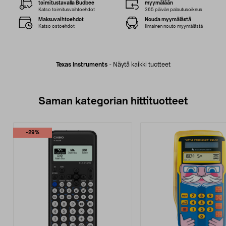
toimitustavalla Budbee
myymälään
Katso toimitusvaihtoehdot
365 päivän palautusoikeus
Maksuvaihtoehdot
Nouda myymälästä
Katso ostoehdot
Ilmainen nouto myymälästä
Texas Instruments
-
Näytä kaikki tuotteet
Saman kategorian hittituotteet
-29%