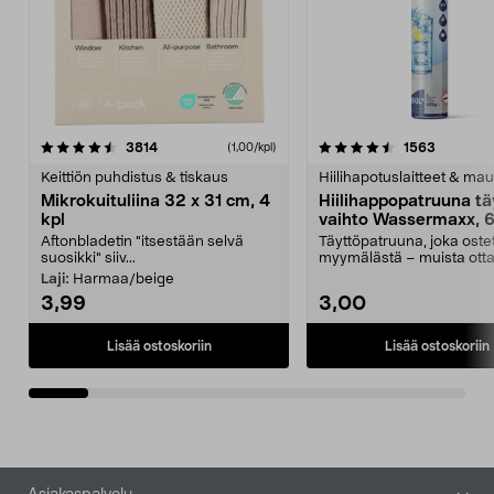
4.5viidestä
arvostelut
4.5viidestä
arvostelu
3814
1563
(1,00/kpl)
tähdestä
t
Keittiön puhdistus & tiskaus
Hiilihapotuslaitteet & mau
Mikrokuituliina 32 x 31 cm, 4
Hiilihappopatruuna tä
kpl
vaihto Wassermaxx, 6
Aftonbladetin "itsestään selvä
Täyttöpatruuna, joka ost
suosikki" siiv...
myymälästä – muista ott
patruuna mukaasi m...
Laji:
Harmaa/beige
3,99
3,00
Lisää ostoskoriin
Lisää ostoskoriin
Alatunniste