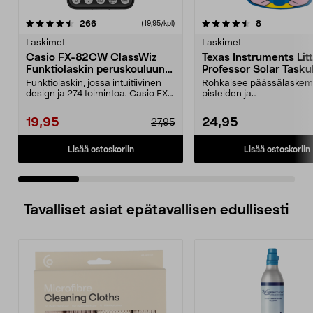
4.5 viidestä
arvostelut
4.5 viidestä
arvostelut
266
8
(19,95/kpl)
tähdestä
t
Laskimet
Laskimet
Casio FX-82CW ClassWiz
Texas Instruments Litt
Funktiolaskin peruskouluun /
Professor Solar Tasku
lukioon
Funktiolaskin, jossa intuitiivinen
Rohkaisee päässälaskem
design ja 274 toimintoa. Casio FX-
pisteiden ja
82CW ClassW...
palkitsemisanimaatioiden 
Toimii...
19,95
24,95
27,95
Lisää ostoskoriin
Lisää ostoskoriin
Tavalliset asiat epätavallisen edullisesti