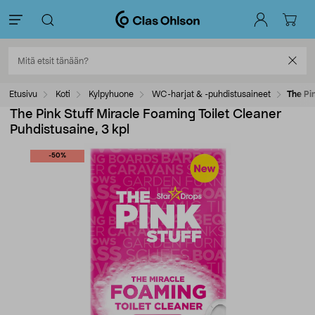
Etusivu
Koti
Kylpyhuone
WC-harjat & -puhdistusaineet
The Pi
The Pink Stuff Miracle Foaming Toilet Cleaner
Puhdistusaine, 3 kpl
-50%