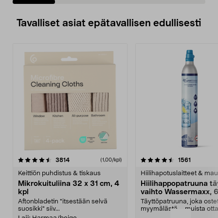
Tavalliset asiat epätavallisen edullisesti
4.5viidestä
arvostelut
4.5viidestä
arvostelu
3814
1561
(1,00/kpl)
tähdestä
t
Keittiön puhdistus & tiskaus
Hiilihapotuslaitteet & mau
Mikrokuituliina 32 x 31 cm, 4
Hiilihappopatruuna tä
kpl
vaihto Wassermaxx, 6
Aftonbladetin "itsestään selvä
Täyttöpatruuna, joka ost
suosikki" siiv...
myymälästä – muista ott
patruuna mukaasi m...