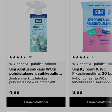
4.5 viidestä
arvostelut
4.0 viidestä
arvostelut
77
28
tähdestä
t
WC-harjat & -puhdistusaineet
WC-harjat & -puhdistusa
Sini Aloituspakkaus WC:n
Sini Kylppäri & WC
puhdistukseen, suihkepullo ja
Pikasiivousliina, 30 kp
2 tablettia
Joutsenmerkitty tehokas
Kylpyhuoneen ja WC:n
puhdistusaine – vaihtotabletit
tehokkaaseen, helppoon 
myydään erikseen. Sini-al...
nopeaan puhdistukseen. 
Kylpp...
4,99
3,99
Lisää ostoskoriin
Lisää ostoskoriin