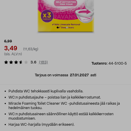
6,99
3,49
(11,63/kg)
(sis. ALV:n)
3.6
(
183
)
Tuotenro:
44-5100-5
Tarjous on voimassa
27.01.2027
asti
Puhdista WC tehokkaasti kuplivalla vaahdolla.
WC:n puhdistusjauhe – poistaa lian ja kalkkikerrostumat.
Miracle Foaming Toilet Cleaner WC -puhdistusaineesta jää raikas ja
hedelmäinen tuoksu.
WC:n puhdistusaineen säännöllinen käyttö estää kalkkikerrosten
muodostumisen.
Harjaa WC-harjalla (myydään erikseen).