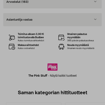
Arvostelut
(183)
Asiantuntija vastaa
Toimitus alkaen 3,90 €
Ilmainen palautus
toimitustavalla Budbee
myymälään
Katso toimitusvaihtoehdot
365 päivän palautusoikeus
Maksuvaihtoehdot
Nouda myymälästä
Katso ostoehdot
Ilmainen nouto myymälästä
The Pink Stuff
-
Näytä kaikki tuotteet
Saman kategorian hittituotteet