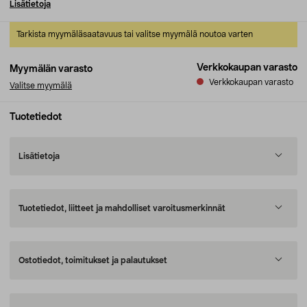
Lisätietoja
Tarkista myymäläsaatavuus tai valitse myymälä noutoa varten
Verkkokaupan varasto
Myymälän varasto
Verkkokaupan varasto
Valitse myymälä
Tuotetiedot
Lisätietoja
Tuotetiedot, liitteet ja mahdolliset varoitusmerkinnät
Ostotiedot, toimitukset ja palautukset