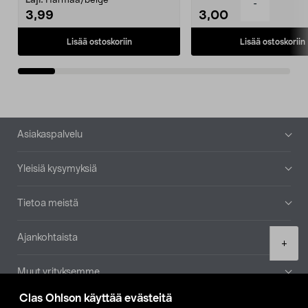
Laji:
Harmaa/beige
-
3,99
3,00
Lisää ostoskoriin
Lisää ostoskoriin
Alatunniste
Asiakaspalvelu
Yleisiä kysymyksiä
Tietoa meistä
Ajankohtaista
Product
+
quantity
Muut yrityksemme
Clas Ohlson käyttää evästeitä
Etsi myymälä