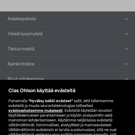
Alatunniste
Asiakaspalvelu
Yleisiä kysymyksiä
Tietoa meistä
Ajankohtaista
Muut yrityksemme
Clas Ohlson käyttää evästeitä
Etsi myymälä
Painamalla
”Hyväksy kaikki evästeet”
sallit, että tallennamme
evästeitä ja muuta seurantateknologiaa laitteellesi
SE
NO
FI
evästeselosteemme mukaisesti
. Evästeitä käytetään sivuston
käyttökokemuksen parantamiseen ja käytön analysointiin sekä
FI
SV
mainonnan kohdentamiseen. Käytämme neljänlaisia evästeitä:
välttämättömät, toiminnalliset, analyyttiset ja mainosevästeet.
Välttämättömiin evästeisiin ei tarvita suostumustasi, sillä ne ovat
välttämättömiä verkkosivuston sisällön toimimisen kannalta. Voit