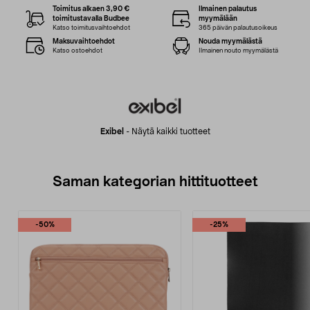
Toimitus alkaen 3,90 €
Ilmainen palautus
toimitustavalla Budbee
myymälään
Katso toimitusvaihtoehdot
365 päivän palautusoikeus
Maksuvaihtoehdot
Nouda myymälästä
Katso ostoehdot
Ilmainen nouto myymälästä
Exibel
-
Näytä kaikki tuotteet
Saman kategorian hittituotteet
-50%
-25%