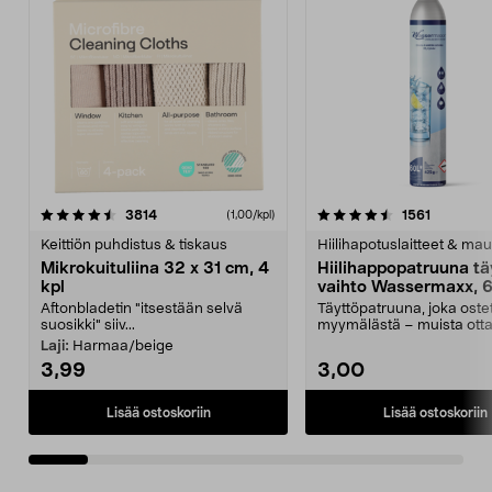
4.5viidestä
arvostelut
4.5viidestä
arvostelu
3814
1561
(1,00/kpl)
tähdestä
t
Keittiön puhdistus & tiskaus
Hiilihapotuslaitteet & mau
Mikrokuituliina 32 x 31 cm, 4
Hiilihappopatruuna tä
kpl
vaihto Wassermaxx, 6
Aftonbladetin "itsestään selvä
Täyttöpatruuna, joka ost
suosikki" siiv...
myymälästä – muista ott
patruuna mukaasi m...
Laji:
Harmaa/beige
3,99
3,00
Lisää ostoskoriin
Lisää ostoskoriin