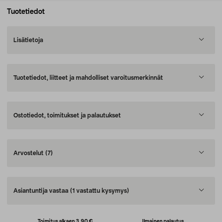
Tuotetiedot
Lisätietoja
Tuotetiedot, liitteet ja mahdolliset varoitusmerkinnät
Ostotiedot, toimitukset ja palautukset
Arvostelut
(7)
Asiantuntija vastaa
(1 vastattu kysymys)
Toimitus alkaen 3,90 €
Ilmainen palautus