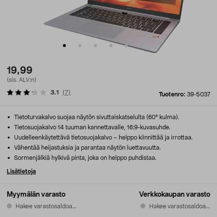
19,99
(sis. ALV:n)
3.1
(
7
)
Tuotenro:
39-5037
Tietoturvakalvo suojaa näytön sivuttaiskatselulta (60° kulma).
Tietosuojakalvo 14 tuuman kannettavalle, 16:9-kuvasuhde.
Uudelleenkäytettävä tietosuojakalvo – helppo kiinnittää ja irrottaa.
Vähentää heijastuksia ja parantaa näytön luettavuutta.
Sormenjälkiä hylkivä pinta, joka on helppo puhdistaa.
Lisätietoja
Myymälän varasto
Verkkokaupan varasto
Hakee varastosaldoa...
Hakee varastosaldoa...