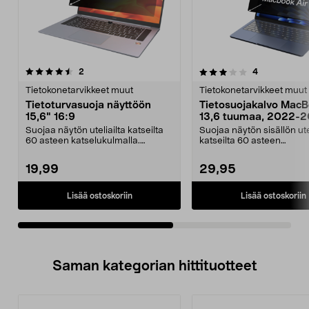
3.5viidestä
arvostelut
2.0viidestä
arvostelut
2
4
tähdestä
t
Tietokonetarvikkeet muut
Tietokonetarvikkeet muut
Tietoturvasuoja näyttöön
Tietosuojakalvo MacB
15,6" 16:9
13,6 tuumaa, 2022-
Suojaa näytön uteliailta katseilta
Suojaa näytön sisällön ute
60 asteen katselukulmalla.
katseilta 60 asteen
Tietoturvasuoja 15...
katselukulmalla. Magneetil
19,99
29,95
Lisää ostoskoriin
Lisää ostoskoriin
Saman kategorian hittituotteet