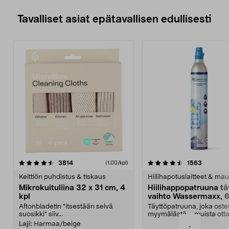
Tavalliset asiat epätavallisen edullisesti
4.5viidestä
arvostelut
4.5viidestä
arvostelu
3814
1563
(1,00/kpl)
tähdestä
t
Keittiön puhdistus & tiskaus
Hiilihapotuslaitteet & mau
Mikrokuituliina 32 x 31 cm, 4
Hiilihappopatruuna tä
kpl
vaihto Wassermaxx, 6
Aftonbladetin "itsestään selvä
Täyttöpatruuna, joka ost
suosikki" siiv...
myymälästä – muista ott
patruuna mukaasi m...
Laji:
Harmaa/beige
-