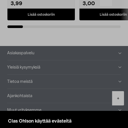
3,99
3,00
Lisää ostoskoriin
Lisää ostoskoriin
Alatunniste
Asiakaspalvelu
Yleisiä kysymyksiä
Tietoa meistä
Ajankohtaista
Product
+
quantity
Muut yrityksemme
Clas Ohlson käyttää evästeitä
Etsi myymälä