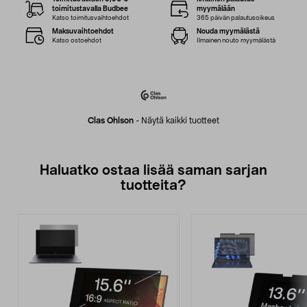
toimitustavalla Budbee
myymälään
Katso toimitusvaihtoehdot
365 päivän palautusoikeus
Maksuvaihtoehdot
Nouda myymälästä
Katso ostoehdot
Ilmainen nouto myymälästä
Clas Ohlson
-
Näytä kaikki tuotteet
Haluatko ostaa lisää saman sarjan
tuotteita?