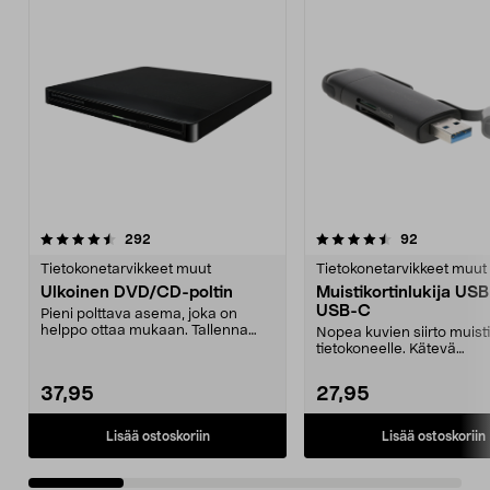
4.5 viidestä
arvostelut
4.5 viidestä
arvostelut
292
92
tähdestä
t
Tietokonetarvikkeet muut
Tietokonetarvikkeet muut
Ulkoinen DVD/CD-poltin
Muistikortinlukija US
USB-C
Pieni polttava asema, joka on
helppo ottaa mukaan. Tallenna
Nopea kuvien siirto muistik
elokuvia ja valokuvi...
tietokoneelle. Kätevä
muistikortinlukija sekä...
37,95
27,95
Lisää ostoskoriin
Lisää ostoskoriin