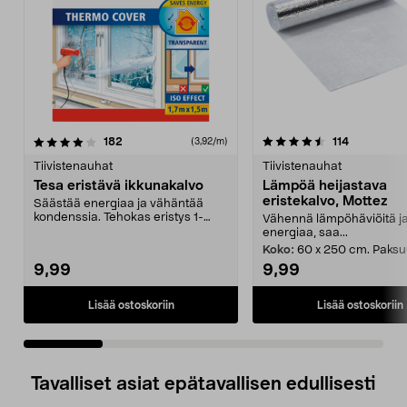
4.5 viidestä
arvostelut
4.0 viidestä
arvostelut
182
114
(3,92/m)
tähdestä
t
Tiivistenauhat
Tiivistenauhat
Tesa eristävä ikkunakalvo
Lämpöä heijastava
eristekalvo, Mottez
Säästää energiaa ja vähäntää
kondenssia. Tehokas eristys 1-
Vähennä lämpöhäviöitä j
lasiseen ikkunaan. He...
energiaa, saa...
Koko:
60 x 250 cm. Paks
9,99
9,99
Lisää ostoskoriin
Lisää ostoskoriin
Tavalliset asiat epätavallisen edullisesti