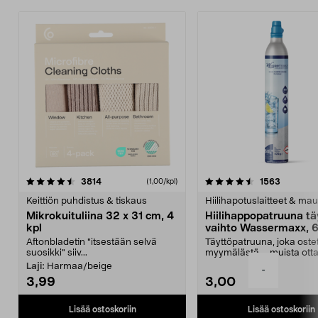
4.5viidestä
arvostelut
4.5viidestä
arvostelu
3814
1563
(1,00/kpl)
tähdestä
t
Keittiön puhdistus & tiskaus
Hiilihapotuslaitteet & mau
Mikrokuituliina 32 x 31 cm, 4
Hiilihappopatruuna tä
kpl
vaihto Wassermaxx, 6
Aftonbladetin "itsestään selvä
Täyttöpatruuna, joka ost
suosikki" siiv...
myymälästä – muista ott
patruuna mukaasi m...
Laji:
Harmaa/beige
-
3,99
3,00
Lisää ostoskoriin
Lisää ostoskoriin