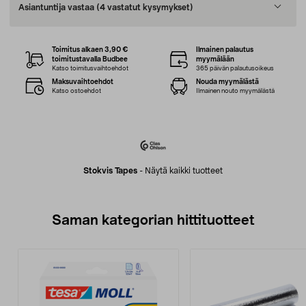
Asiantuntija vastaa
(4 vastatut kysymykset)
Toimitus alkaen 3,90 €
Ilmainen palautus
toimitustavalla Budbee
myymälään
Katso toimitusvaihtoehdot
365 päivän palautusoikeus
Maksuvaihtoehdot
Nouda myymälästä
Katso ostoehdot
Ilmainen nouto myymälästä
Stokvis Tapes
-
Näytä kaikki tuotteet
Saman kategorian hittituotteet