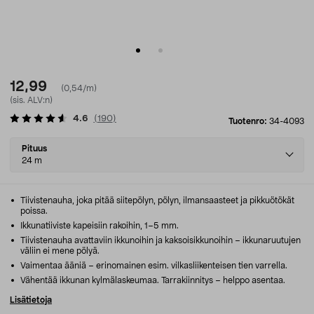
12,99
(0,54/m)
(sis. ALV:n)
4.6
(
190
)
Tuotenro:
34-4093
Select
Pituus
variant
24 m
Tiivistenauha, joka pitää siitepölyn, pölyn, ilmansaasteet ja pikkuötökät
poissa.
Ikkunatiiviste kapeisiin rakoihin, 1–5 mm.
Tiivistenauha avattaviin ikkunoihin ja kaksoisikkunoihin – ikkunaruutujen
väliin ei mene pölyä.
Vaimentaa ääniä – erinomainen esim. vilkasliikenteisen tien varrella.
Vähentää ikkunan kylmälaskeumaa. Tarrakiinnitys – helppo asentaa.
Lisätietoja