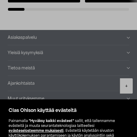
Alatunniste
Asiakaspalvelu
Yleisiä kysymyksiä
Tietoa meistä
Ajankohtaista
Product
+
quantity
Muut yrityksemme
Clas Ohlson käyttää evästeitä
Etsi myymälä
Painamalla
”Hyväksy kaikki evästeet”
sallit, että tallennamme
evästeitä ja muuta seurantateknologiaa laitteellesi
SE
NO
FI
evästeselosteemme mukaisesti
. Evästeitä käytetään sivuston
käyttökokemuksen parantamiseen ja käytön analysointiin sekä