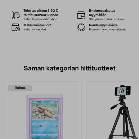
Toimitus alkaen 3,90 €
Ilmainen palautus
toimitustavalla Budbee
myymälään
Katso toimitusvaihtoehdot
365 päivän palautusoikeus
Maksuvaihtoehdot
Nouda myymälästä
Katso ostoehdot
Ilmainen nouto myymälästä
Saman kategorian hittituotteet
Uutuus