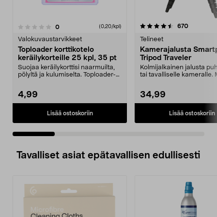
4.5 viidestä
arvostelut
670
arvostelut
0
(0,20/kpl)
0.0 viidestä
tähdestä
t
Valokuvaustarvikkeet
Telineet
Toploader korttikotelo
Kamerajalusta Smart
keräilykorteille 25 kpl, 35 pt
Tripod Traveler
Suojaa keräilykorttisi naarmuilta,
Kolmijalkainen jalusta pu
pölyltä ja kulumiselta. Toploader-
tai tavalliselle kameralle
kotelo Poké...
puhelimeen...
4,99
34,99
Lisää ostoskoriin
Lisää ostoskoriin
Tavalliset asiat epätavallisen edullisesti