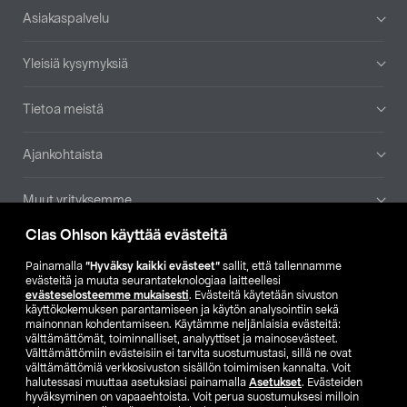
Alatunniste
Asiakaspalvelu
Yleisiä kysymyksiä
Tietoa meistä
Ajankohtaista
Muut yrityksemme
Clas Ohlson käyttää evästeitä
Etsi myymälä
Painamalla
”Hyväksy kaikki evästeet”
sallit, että tallennamme
evästeitä ja muuta seurantateknologiaa laitteellesi
SE
NO
FI
evästeselosteemme mukaisesti
. Evästeitä käytetään sivuston
käyttökokemuksen parantamiseen ja käytön analysointiin sekä
FI
SV
mainonnan kohdentamiseen. Käytämme neljänlaisia evästeitä:
välttämättömät, toiminnalliset, analyyttiset ja mainosevästeet.
Välttämättömiin evästeisiin ei tarvita suostumustasi, sillä ne ovat
välttämättömiä verkkosivuston sisällön toimimisen kannalta. Voit
halutessasi muuttaa asetuksiasi painamalla
Asetukset
. Evästeiden
hyväksyminen on vapaaehtoista. Voit perua suostumuksesi milloin