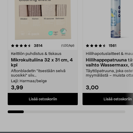
4.5viidestä
arvostelut
4.5viidestä
arvostelu
3814
1561
(1,00/kpl)
tähdestä
t
Keittiön puhdistus & tiskaus
Hiilihapotuslaitteet & mau
Mikrokuituliina 32 x 31 cm, 4
Hiilihappopatruuna tä
kpl
vaihto Wassermaxx, 6
Aftonbladetin "itsestään selvä
Täyttöpatruuna, joka ost
suosikki" siiv...
myymälästä – muista ott
patruuna mukaasi m...
Laji:
Harmaa/beige
3,99
3,00
Lisää ostoskoriin
Lisää ostoskoriin