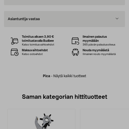
Asiantuntija vastaa
Toimitus alkaen 3,90 €
Ilmainen palautus
toimitustavalla Budbee
myymälään
Katso toimitusvaihtoehdot
365 päivän palautusoikeus
Maksuvaihtoehdot
Nouda myymälästä
Katso ostoehdot
Ilmainen nouto myymälästä
Pica
-
Näytä kaikki tuotteet
Saman kategorian hittituotteet