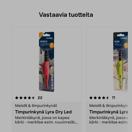
Vastaavia tuotteita
4.5viidestä
arvostelut
4.5viidestä
arvostelu
22
71
tähdestä
Meistit & timpurinkynät
Meistit & timpurinkynät
Timpurinkynä Lyra Dry Led
Timpurinkynä Lyra D
Merkintäkynä, jossa on kapea
Merkintäkynä, jossa o
kärki - merkitse esim. ruuvinreiät.
kärki - merkitse esim. r
Lyra Dry Led ki...
Kiinnittyy niin...