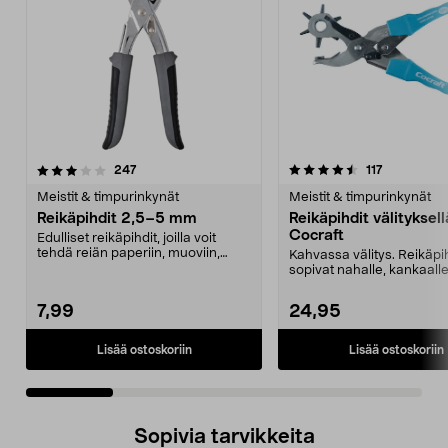
4.5 viidestä
arvostelut
5.0 viidestä
arvostelut
247
117
tähdestä
t
Meistit & timpurinkynät
Meistit & timpurinkynät
Reikäpihdit 2,5–5 mm
Reikäpihdit välityksell
Cocraft
Edulliset reikäpihdit, joilla voit
tehdä reiän paperiin, muoviin,
Kahvassa välitys. Reikäpi
ohueen nahkaan...
sopivat nahalle, kankaalle
paperille ym. 10 vuode...
7,99
24,95
Lisää ostoskoriin
Lisää ostoskoriin
Sopivia tarvikkeita