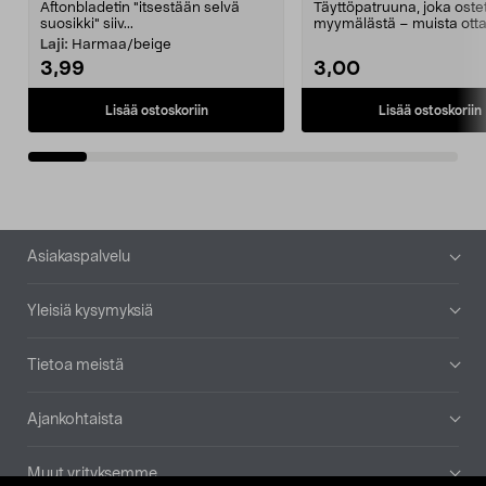
Aftonbladetin "itsestään selvä
Täyttöpatruuna, joka ost
suosikki" siiv...
myymälästä – muista ott
patruuna mukaasi m...
Laji:
Harmaa/beige
3,99
3,00
Lisää ostoskoriin
Lisää ostoskoriin
Alatunniste
Asiakaspalvelu
Yleisiä kysymyksiä
Tietoa meistä
Ajankohtaista
Muut yrityksemme