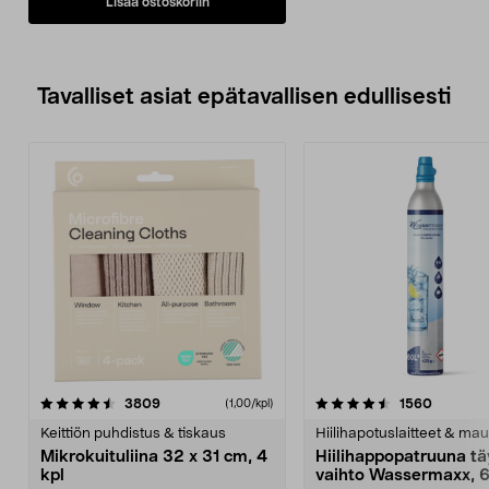
Lisää ostoskoriin
Tavalliset asiat epätavallisen edullisesti
4.5viidestä
arvostelut
4.5viidestä
arvostel
3809
1560
(1,00/kpl)
tähdestä
t
Keittiön puhdistus & tiskaus
Hiilihapotuslaitteet & mau
Mikrokuituliina 32 x 31 cm, 4
Hiilihappopatruuna tä
kpl
vaihto Wassermaxx, 6