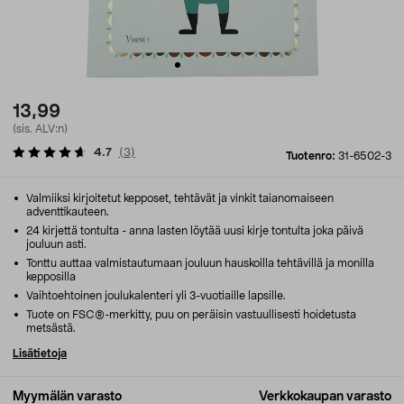
13,99
(sis. ALV:n)
4.7
(
3
)
Tuotenro:
31-6502-3
Valmiiksi kirjoitetut kepposet, tehtävät ja vinkit taianomaiseen
adventtikauteen.
24 kirjettä tontulta - anna lasten löytää uusi kirje tontulta joka päivä
jouluun asti.
Tonttu auttaa valmistautumaan jouluun hauskoilla tehtävillä ja monilla
kepposilla
Vaihtoehtoinen joulukalenteri yli 3-vuotiaille lapsille.
Tuote on FSC®-merkitty, puu on peräisin vastuullisesti hoidetusta
metsästä.
Lisätietoja
Myymälän varasto
Verkkokaupan varasto