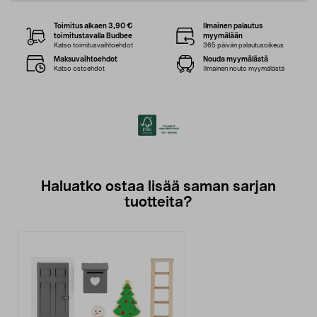
Toimitus alkaen 3,90 €
Ilmainen palautus
toimitustavalla Budbee
myymälään
Katso toimitusvaihtoehdot
365 päivän palautusoikeus
Maksuvaihtoehdot
Nouda myymälästä
Katso ostoehdot
Ilmainen nouto myymälästä
Haluatko ostaa lisää saman sarjan
tuotteita?