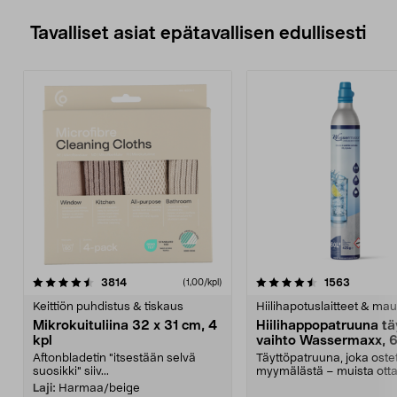
Tavalliset asiat epätavallisen edullisesti
4.5viidestä
arvostelut
4.5viidestä
arvostelu
3814
1563
(1,00/kpl)
tähdestä
t
Keittiön puhdistus & tiskaus
Hiilihapotuslaitteet & mau
Mikrokuituliina 32 x 31 cm, 4
Hiilihappopatruuna tä
kpl
vaihto Wassermaxx, 6
Aftonbladetin "itsestään selvä
Täyttöpatruuna, joka ost
suosikki" siiv...
myymälästä – muista ott
patruuna mukaasi m...
Laji:
Harmaa/beige