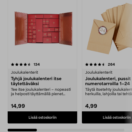
4.5 viidestä
arvostelut
4.5 viidestä
arvostelut
134
264
tähdestä
t
Joulukalenterit
Joulukalenterit
Tyhjä joulukalenteri itse
Joulukalenteri, pussit
täytettäväksi
numerotarroilla 1–24
Tee itse joulukalenteri – nopeasti
Täytä itsetehty joulukalent
ja helposti täyttämällä pienet
herkuilla, lahjoilla tai tehtä
rasiat. Tyhjä ...
Joulukalen...
14,99
4,99
Lisää ostoskoriin
Lisää ostoskoriin