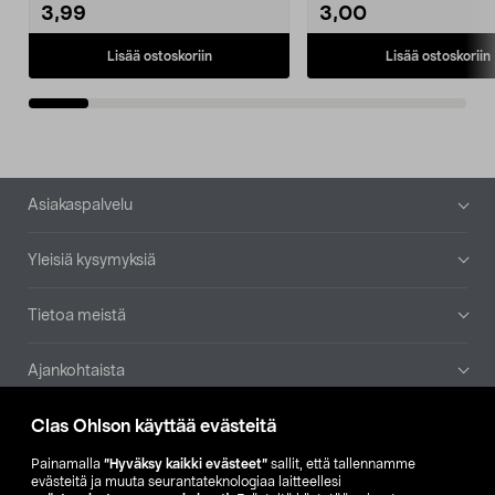
3,99
3,00
Lisää ostoskoriin
Lisää ostoskoriin
Alatunniste
Asiakaspalvelu
Yleisiä kysymyksiä
Tietoa meistä
Ajankohtaista
Clas Ohlson käyttää evästeitä
Muut yrityksemme
Painamalla
”Hyväksy kaikki evästeet”
sallit, että tallennamme
Etsi myymälä
evästeitä ja muuta seurantateknologiaa laitteellesi