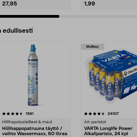
27,95
1,99
 edullisesti
Multibuy
4.5viidestä
arvostelut
4.5viidestä
arvostelut
1561
24107
tähdestä
Hiilihapotuslaitteet & maut
AA-paristot
Hiilihappopatruuna täyttö /
VARTA Longlife Power
vaihto Wassermaxx, 60 litraa
Alkaliparisto, 24 kpl