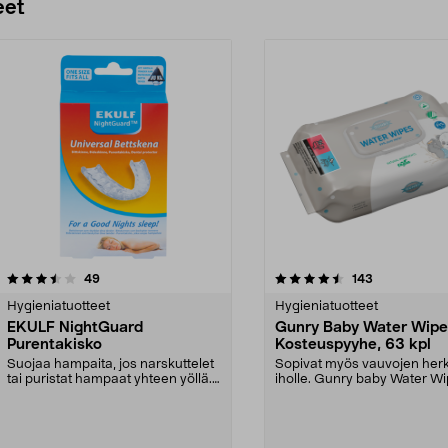
eet
4.5 viidestä
arvostelut
4.5 viidestä
arvostelut
49
143
tähdestä
Hygieniatuotteet
Hygieniatuotteet
EKULF NightGuard
Gunry Baby Water Wipe
Purentakisko
Kosteuspyyhe, 63 kpl
Suojaa hampaita, jos narskuttelet
Sopivat myös vauvojen herk
tai puristat hampaat yhteen yöllä.
iholle. Gunry baby Water W
Ekulf Night...
kosteuspyyhkeet ...