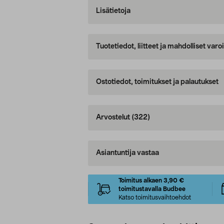
Lisätietoja
Tuotetiedot, liitteet ja mahdolliset var
Ostotiedot, toimitukset ja palautukset
Arvostelut
(322)
Asiantuntija vastaa
Toimitus alkaen 3,90 €
toimitustavalla Budbee
Katso toimitusvaihtoehdot