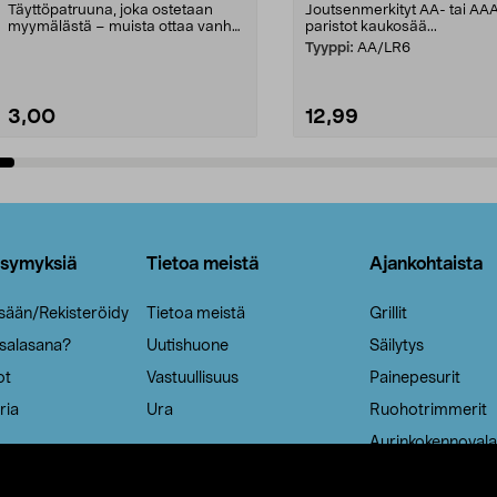
Täyttöpatruuna, joka ostetaan
Joutsenmerkityt AA- tai AA
myymälästä – muista ottaa vanha
paristot kaukosää...
patruuna mukaasi m...
Tyyppi:
AA/LR6
3,00
12,99
Lisää ostoskoriin
Lisää ostoskoriin
ysymyksiä
Tietoa meistä
Ajankohtaista
isään/Rekisteröidy
Tietoa meistä
Grillit
 salasana?
Uutishuone
Säilytys
ot
Vastuullisuus
Painepesurit
ria
Ura
Ruohotrimmerit
Aurinkokennovala