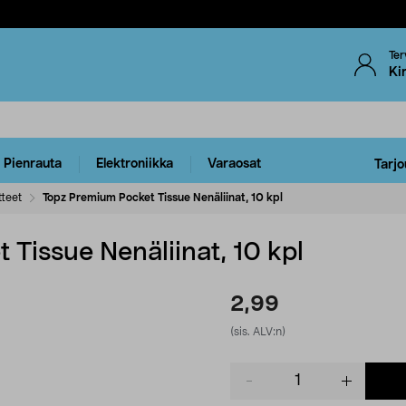
Ter
Ki
Pienrauta
Elektroniikka
Varaosat
Tarjo
tteet
Topz Premium Pocket Tissue Nenäliinat, 10 kpl
Tissue Nenäliinat, 10 kpl
2,99
(sis. ALV:n)
Product
quantity