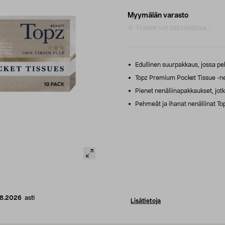
Myymälän varasto
Hakee varastosaldoa...
Edullinen suurpakkaus, jossa peh
Topz Premium Pocket Tissue -nen
Pienet nenäliinapakkaukset, jot
Pehmeät ja ihanat nenäliinat Top
08.2026
asti
Lisätietoja