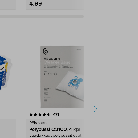
4,99
2,99
4.5viidestä
arvostelut
4.5
471
6
tähdestä
tähdestä
Pölypussit
Kierrätys & ro
Pölypussi C3100, 4 kpl
Roskapussi,
kahvat, 30 l
Laadukkaat pölypussit ovat