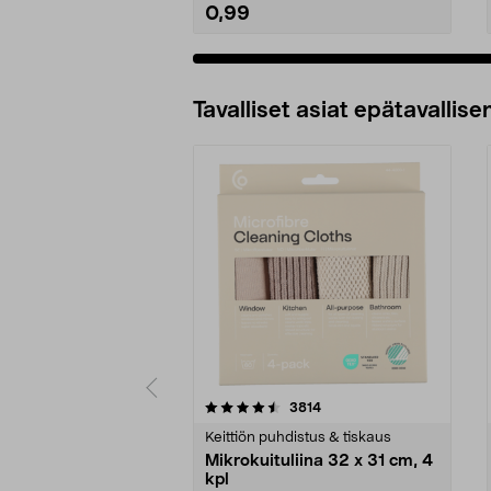
0,99
Tavalliset asiat epätavallisen
5viidestä
4.5viidestä
arvostelut
3814
tähdestä
tähdestä
Keittiön puhdistus & tiskaus
Mikrokuituliina 32 x 31 cm, 4
kpl