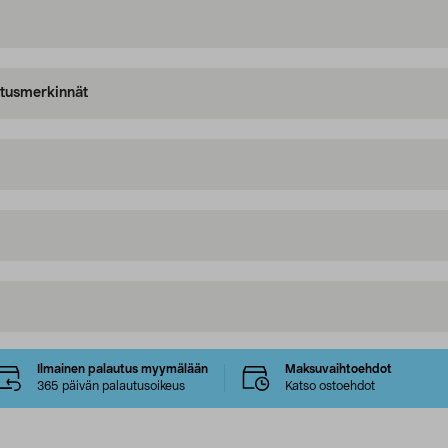
oitusmerkinnät
Ilmainen palautus myymälään
Maksuvaihtoehdot
365 päivän palautusoikeus
Katso ostoehdot