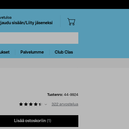
vetuloa
rjaudu sisään/Liity jäseneksi
ukset
Palvelumme
Club Clas
Tuotenro:
44-9924
322
arvostelua
Lisää ostoskoriin
(1)