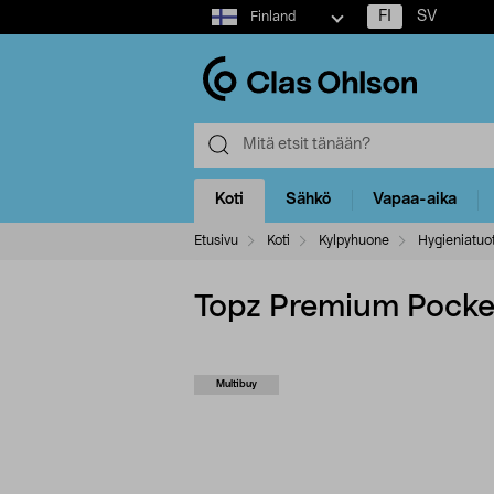
Select
FI
SV
Finland
market
Koti
Sähkö
Vapaa-aika
Etusivu
Koti
Kylpyhuone
Hygieniatuo
Topz Premium Pocket 
Multibuy