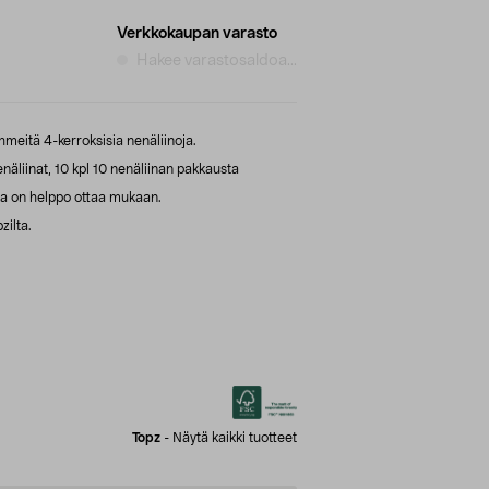
Verkkokaupan varasto
Hakee varastosaldoa...
meitä 4-kerroksisia nenäliinoja.
äliinat, 10 kpl 10 nenäliinan pakkausta
ka on helppo ottaa mukaan.
zilta.
Topz
-
Näytä kaikki tuotteet