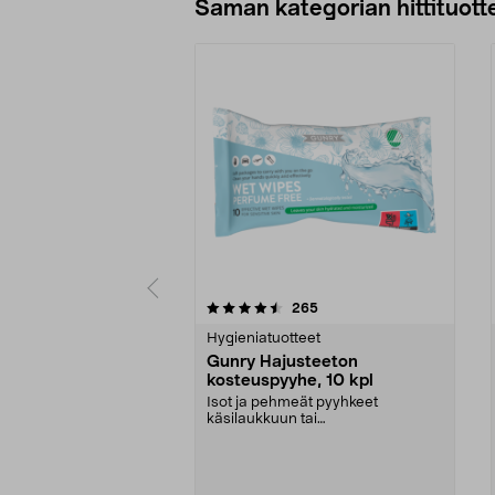
Saman kategorian hittituott
5 viidestä
3.5 viidestä
arvostelut
265
tähdestä
tähdestä
Hygieniatuotteet
Gunry Hajusteeton
kosteuspyyhe, 10 kpl
Isot ja pehmeät pyyhkeet
käsilaukkuun tai
hansikaslokeroon. Gunry-
kosteuspyyhe, ...