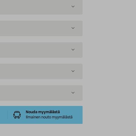
Nouda myymälästä
Ilmainen nouto myymälästä