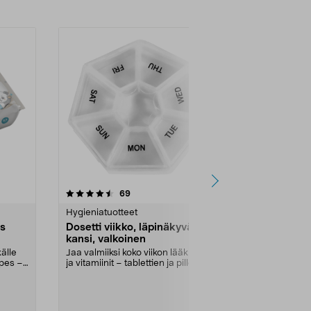
4.5 viidestä
arvostelut
4.5
69
tähdestä
tähdestä
Hygieniatuotteet
Hygieniatuott
s
Dosetti viikko, läpinäkyvä
Gunry Class
kansi, valkoinen
Nestesaipp
täyttöpakk
älle
Jaa valmiiksi koko viikon lääkkeet
Täytä saippua
ipes –
ja vitamiinit – tablettien ja pillerien
Saatavana eri 
annos...
Laji:
Dark Vani