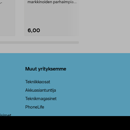
markkinoiden parhaimpia.
A-
Testivoittaja 
Kestävä, jopa 50 % suurempi ...
roskapussi u
Roskapussi, jo
6,00
2,00
Lisää ostoskoriin
Lisää
Muut yrityksemme
Tekniikkaosat
Akkuasiantuntija
Teknikmagasinet
PhoneLife
isimet