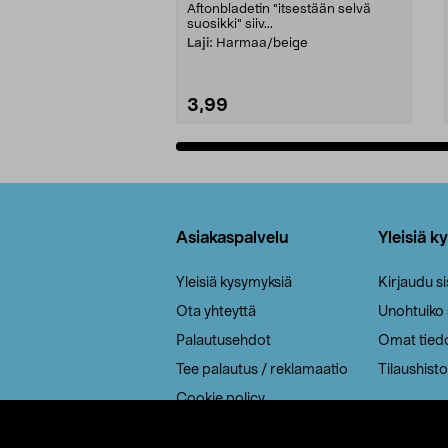
Aftonbladetin "itsestään selvä
suosikki" siiv...
Laji:
Harmaa/beige
3,99
Lisää ostoskoriin
Alatunniste
Asiakaspalvelu
Yleisiä k
Yleisiä kysymyksiä
Kirjaudu s
Ota yhteyttä
Unohtuiko
Palautusehdot
Omat tied
Tee palautus / reklamaatio
Tilaushisto
Cookie policy
Toimitustavat