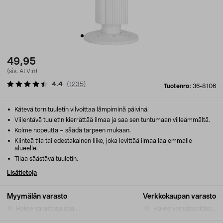
49,95
(sis. ALV:n)
4.4
(
1235
)
Tuotenro:
36-8106
Kätevä tornituuletin vilvoittaa lämpiminä päivinä.
Viilentävä tuuletin kierrättää ilmaa ja saa sen tuntumaan viileämmältä.
Kolme nopeutta – säädä tarpeen mukaan.
Kiinteä tila tai edestakainen liike, joka levittää ilmaa laajemmalle
alueelle.
Tilaa säästävä tuuletin.
Lisätietoja
Myymälän varasto
Verkkokaupan varasto
Hakee varastosaldoa...
Hakee varastosaldoa...