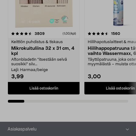
4.5viidestä
arvostelut
4.5viidestä
arvostel
3809
1560
(1,00/kpl)
tähdestä
t
Keittiön puhdistus & tiskaus
Hiilihapotuslaitteet & mau
Mikrokuituliina 32 x 31 cm, 4
Hiilihappopatruuna tä
kpl
vaihto Wassermaxx, 6
Aftonbladetin "itsestään selvä
Täyttöpatruuna, joka ost
suosikki" siiv...
myymälästä – muista ott
patruuna mukaasi m...
Laji:
Harmaa/beige
3,99
3,00
Lisää ostoskoriin
Lisää ostoskoriin
Alatunniste
Asiakaspalvelu