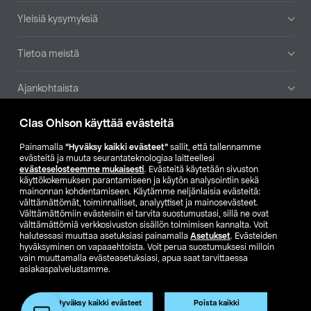
Yleisiä kysymyksiä
Tietoa meistä
Ajankohtaista
Clas Ohlson käyttää evästeitä
Muut yrityksemme
Painamalla
”Hyväksy kaikki evästeet”
sallit, että tallennamme
Etsi myymälä
evästeitä ja muuta seurantateknologiaa laitteellesi
evästeselosteemme mukaisesti
. Evästeitä käytetään sivuston
käyttökokemuksen parantamiseen ja käytön analysointiin sekä
mainonnan kohdentamiseen. Käytämme neljänlaisia evästeitä:
SE
NO
FI
välttämättömät, toiminnalliset, analyyttiset ja mainosevästeet.
Välttämättömiin evästeisiin ei tarvita suostumustasi, sillä ne ovat
FI
SV
välttämättömiä verkkosivuston sisällön toimimisen kannalta. Voit
halutessasi muuttaa asetuksiasi painamalla
Asetukset
. Evästeiden
hyväksyminen on vapaaehtoista. Voit perua suostumuksesi milloin
vain muuttamalla evästeasetuksiasi, apua saat tarvittaessa
asiakaspalvelustamme.
Hyväksy kaikki evästeet
Poista kaikki
Club Clas
Ostoehdot
Tietosuojaseloste