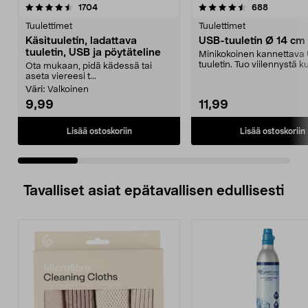
4.5 viidestä
arvostelut
5.0 viidestä
arvostelut
1704
688
tähdestä
t
Tuulettimet
Tuulettimet
Käsituuletin, ladattava
USB-tuuletin Ø 14 cm
tuuletin, USB ja pöytäteline
Minikokoinen kannettava
tuuletin. Tuo viilennystä 
Ota mukaan, pidä kädessä tai
kesäpäiviin. Virra...
aseta viereesi t...
Väri:
Valkoinen
9,99
11,99
Lisää ostoskoriin
Lisää ostoskoriin
Tavalliset asiat epätavallisen edullisesti