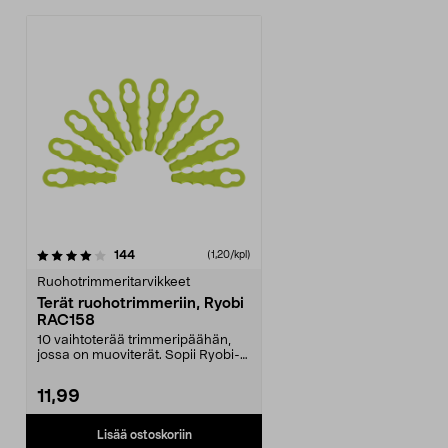
arvostelut
144
(1,20/kpl)
Ruohotrimmeritarvikkeet
Terät ruohotrimmeriin, Ryobi
RAC158
10 vaihtoterää trimmeripäähän,
jossa on muoviterät. Sopii Ryobi-
ruohotrimmeriin,...
11,99
Lisää ostoskoriin