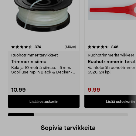
4.5 viidestä
arvostelut
4.0 viidestä
arvostelut
374
246
(1,10/m)
tähdestä
t
Ruohotrimmeritarvikkeet
Ruohotrimmeritarvikkeet
Trimmerin siima
Kela ja 10 metriä siimaa. 1,5 mm.
Vaihtoterät ruohotrimmeri
Sopii useimpiin Black & Decker -
5326. 24 kpl.
ruohotrimmerei...
10,99
9,99
Lisää ostoskoriin
Lisää ostoskoriin
Sopivia tarvikkeita