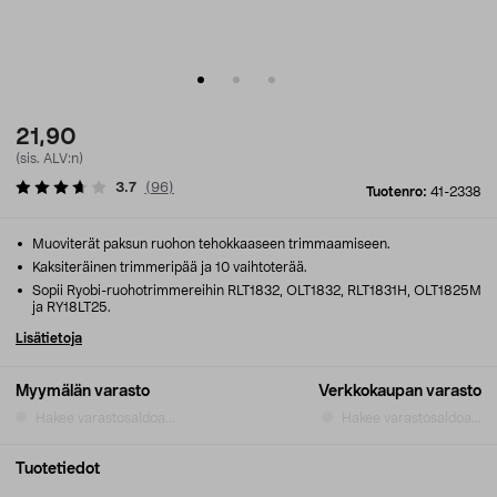
21,90
(sis. ALV:n)
3.7
(
96
)
Tuotenro:
41-2338
Muoviterät paksun ruohon tehokkaaseen trimmaamiseen.
Kaksiteräinen trimmeripää ja 10 vaihtoterää.
Sopii Ryobi-ruohotrimmereihin RLT1832, OLT1832, RLT1831H, OLT1825M
ja RY18LT25.
Lisätietoja
Myymälän varasto
Verkkokaupan varasto
Hakee varastosaldoa...
Hakee varastosaldoa...
Tuotetiedot