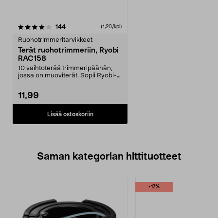
arvostelut
144
(1,20/kpl)
Ruohotrimmeritarvikkeet
Terät ruohotrimmeriin, Ryobi
RAC158
10 vaihtoterää trimmeripäähän,
jossa on muoviterät. Sopii Ryobi-
ruohotrimmeriin,...
11,99
Lisää ostoskoriin
Saman kategorian hittituotteet
-17%