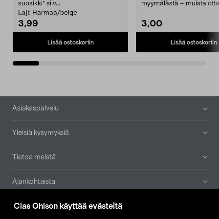
suosikki" siiv...
myymälästä – muista ott
patruuna mukaasi m...
Laji:
Harmaa/beige
3,99
3,00
Lisää ostoskoriin
Lisää ostoskoriin
Alatunniste
Asiakaspalvelu
Yleisiä kysymyksiä
Tietoa meistä
Ajankohtaista
Clas Ohlson käyttää evästeitä
Muut yrityksemme