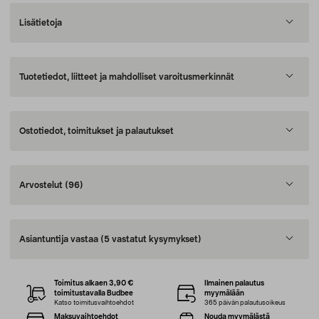
Lisätietoja
Tuotetiedot, liitteet ja mahdolliset varoitusmerkinnät
Ostotiedot, toimitukset ja palautukset
Arvostelut
(96)
Asiantuntija vastaa
(5 vastatut kysymykset)
Toimitus alkaen 3,90 €
Ilmainen palautus
toimitustavalla Budbee
myymälään
Katso toimitusvaihtoehdot
365 päivän palautusoikeus
Maksuvaihtoehdot
Nouda myymälästä