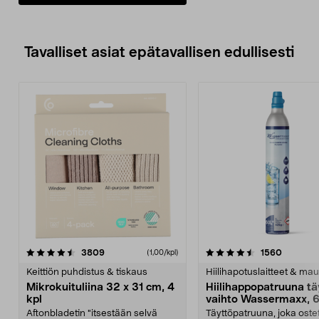
Tavalliset asiat epätavallisen edullisesti
4.5viidestä
arvostelut
4.5viidestä
arvostel
3809
1560
(1,00/kpl)
tähdestä
t
Keittiön puhdistus & tiskaus
Hiilihapotuslaitteet & mau
Mikrokuituliina 32 x 31 cm, 4
Hiilihappopatruuna tä
kpl
vaihto Wassermaxx, 6
Aftonbladetin "itsestään selvä
Täyttöpatruuna, joka ost