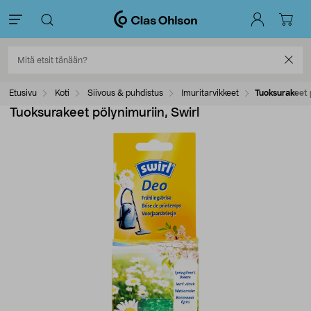
Etusivu
Koti
Siivous & puhdistus
Imuritarvikkeet
Tuoksurakeet p
Tuoksurakeet pölynimuriin, Swirl