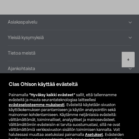
Alatunniste
Asiakaspalvelu
Yleisiä kysymyksiä
Tietoa meistä
Product
+
quantity
Ajankohtaista
Clas Ohlson käyttää evästeitä
Muut yrityksemme
Painamalla
”Hyväksy kaikki evästeet”
sallit, että tallennamme
Etsi myymälä
evästeitä ja muuta seurantateknologiaa laitteellesi
evästeselosteemme mukaisesti
. Evästeitä käytetään sivuston
käyttökokemuksen parantamiseen ja käytön analysointiin sekä
mainonnan kohdentamiseen. Käytämme neljänlaisia evästeitä:
SE
NO
FI
välttämättömät, toiminnalliset, analyyttiset ja mainosevästeet.
Välttämättömiin evästeisiin ei tarvita suostumustasi, sillä ne ovat
FI
SV
välttämättömiä verkkosivuston sisällön toimimisen kannalta. Voit
halutessasi muuttaa asetuksiasi painamalla
Asetukset
. Evästeiden