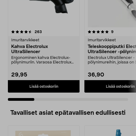
5.0 viidestä
arvostelut
4.0 viidestä
arvostelut
263
9
tähdestä
t
Imuritarvikkeet
Imuritarvikkeet
Kahva Electrolux
Teleskooppiputki Elec
UltraSilencer
UltraSilencer -pölyni
Ergonominen kahva Electrolux-
Electrolux UltraSilencer -
pölynimuriin. Varaosa Electrolux
pölynimureihin, joissa o
UltraSilencer -pöl...
ovaali liitäntä.
29,95
36,90
Lisää ostoskoriin
Lisää ostoskoriin
Tavalliset asiat epätavallisen edullisesti