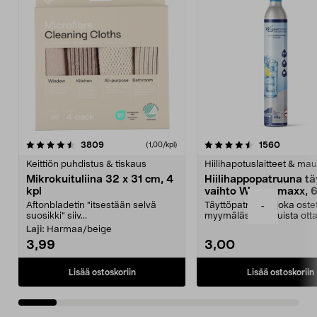
4.5viidestä
arvostelut
4.5viidestä
arvostel
3809
1560
(1,00/kpl)
tähdestä
t
Keittiön puhdistus & tiskaus
Hiilihapotuslaitteet & mau
Mikrokuituliina 32 x 31 cm, 4
Hiilihappopatruuna tä
kpl
vaihto Wassermaxx, 6
Aftonbladetin "itsestään selvä
Täyttöpatruuna, joka ost
-
suosikki" siiv...
myymälästä – muista ott
patruuna mukaasi m...
Laji:
Harmaa/beige
3,99
3,00
Lisää ostoskoriin
Lisää ostoskoriin