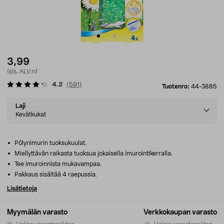
3,99
(sis. ALV:n)
4.2
(
591
)
Tuotenro:
44-3885
Select
Laji
variant
Kevätkukat
Pölynimurin tuoksukuulat.
Miellyttävän raikasta tuoksua jokaisella imurointikerralla.
Tee imuroinnista mukavampaa.
Pakkaus sisältää 4 raepussia.
Lisätietoja
Myymälän varasto
Verkkokaupan varasto