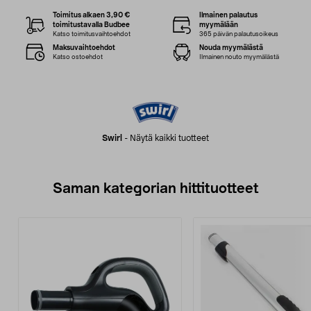
Toimitus alkaen 3,90 €
Ilmainen palautus
toimitustavalla Budbee
myymälään
Katso toimitusvaihtoehdot
365 päivän palautusoikeus
Maksuvaihtoehdot
Nouda myymälästä
Katso ostoehdot
Ilmainen nouto myymälästä
Swirl
-
Näytä kaikki tuotteet
Saman kategorian hittituotteet