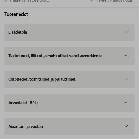
Hakee varastosaldoa...
Hakee varastosaldoa...
Tuotetiedot
Lisätietoja
Tuotetiedot, liitteet ja mahdolliset varoitusmerkinnät
Ostotiedot, toimitukset ja palautukset
Arvostelut
(591)
Asiantuntija vastaa