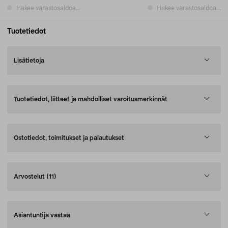
Hakee varastosaldoa...
Hakee varastosaldoa...
Tuotetiedot
Lisätietoja
Tuotetiedot, liitteet ja mahdolliset varoitusmerkinnät
Ostotiedot, toimitukset ja palautukset
Arvostelut
(11)
Asiantuntija vastaa