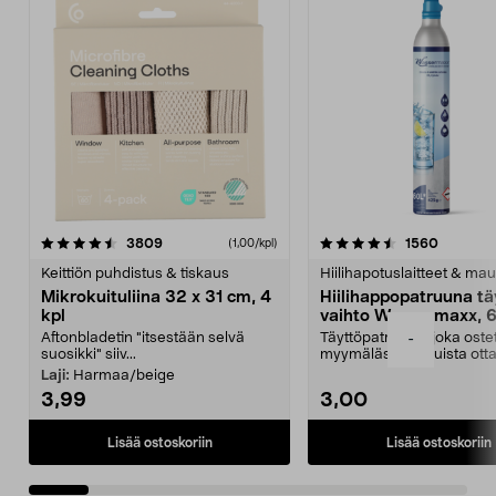
4.5viidestä
arvostelut
4.5viidestä
arvostel
3809
1560
(1,00/kpl)
tähdestä
t
Keittiön puhdistus & tiskaus
Hiilihapotuslaitteet & mau
Mikrokuituliina 32 x 31 cm, 4
Hiilihappopatruuna tä
kpl
vaihto Wassermaxx, 6
Aftonbladetin "itsestään selvä
Täyttöpatruuna, joka ost
-
suosikki" siiv...
myymälästä – muista ott
patruuna mukaasi m...
Laji:
Harmaa/beige
3,99
3,00
Lisää ostoskoriin
Lisää ostoskoriin