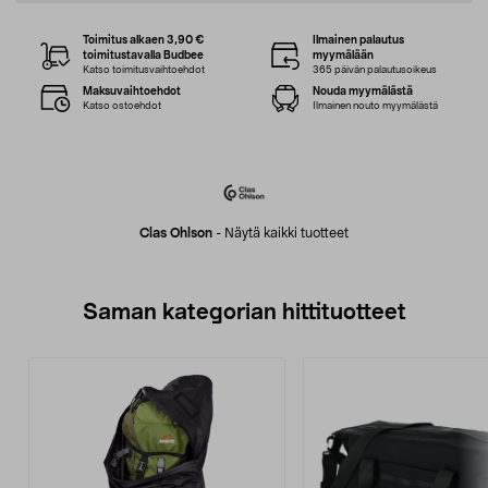
Toimitus alkaen 3,90 €
Ilmainen palautus
toimitustavalla Budbee
myymälään
Katso toimitusvaihtoehdot
365 päivän palautusoikeus
Maksuvaihtoehdot
Nouda myymälästä
Katso ostoehdot
Ilmainen nouto myymälästä
Clas Ohlson
-
Näytä kaikki tuotteet
Saman kategorian hittituotteet