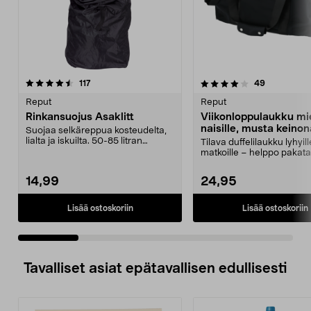
4.0 viidestä
arvostelut
4.5 viidestä
arvostelut
117
49
tähdestä
t
Reput
Reput
Rinkansuojus Asaklitt
Viikonloppulaukku mie
naisille, musta keino
Suojaa selkäreppua kosteudelta,
40 l
lialta ja iskuilta. 50-85 litran
Tilava duffelilaukku lyhyill
selkäreppuihin....
matkoille – helppo pakata e
lokeroihin. V...
14,99
24,95
Lisää ostoskoriin
Lisää ostoskoriin
Tavalliset asiat epätavallisen edullisesti