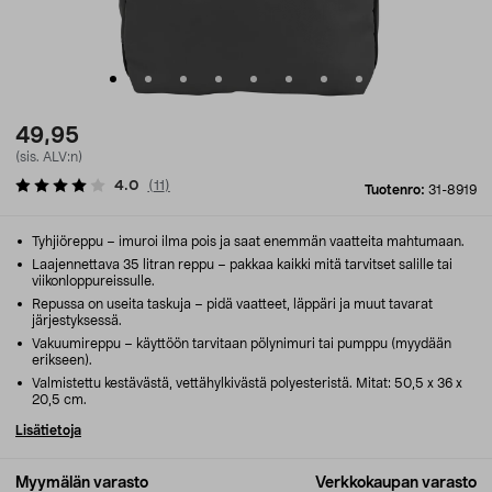
49,95
(sis. ALV:n)
4.0
(
11
)
Tuotenro:
31-8919
Tyhjiöreppu – imuroi ilma pois ja saat enemmän vaatteita mahtumaan.
Laajennettava 35 litran reppu – pakkaa kaikki mitä tarvitset salille tai
viikonloppureissulle.
Repussa on useita taskuja – pidä vaatteet, läppäri ja muut tavarat
järjestyksessä.
Vakuumireppu – käyttöön tarvitaan pölynimuri tai pumppu (myydään
erikseen).
Valmistettu kestävästä, vettähylkivästä polyesteristä. Mitat: 50,5 x 36 x
20,5 cm.
Lisätietoja
Myymälän varasto
Verkkokaupan varasto