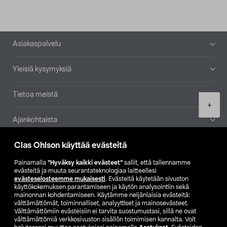
Alatunniste
Asiakaspalvelu
Yleisiä kysymyksiä
Tietoa meistä
Product
+
quantity
Ajankohtaista
Clas Ohlson käyttää evästeitä
Muut yrityksemme
Painamalla
”Hyväksy kaikki evästeet”
sallit, että tallennamme
Etsi myymälä
evästeitä ja muuta seurantateknologiaa laitteellesi
evästeselosteemme mukaisesti
. Evästeitä käytetään sivuston
käyttökokemuksen parantamiseen ja käytön analysointiin sekä
mainonnan kohdentamiseen. Käytämme neljänlaisia evästeitä:
SE
NO
FI
välttämättömät, toiminnalliset, analyyttiset ja mainosevästeet.
Välttämättömiin evästeisiin ei tarvita suostumustasi, sillä ne ovat
FI
SV
välttämättömiä verkkosivuston sisällön toimimisen kannalta. Voit