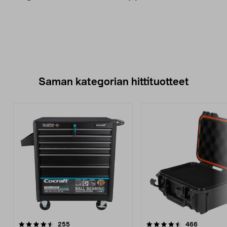
Saman kategorian hittituotteet
4.5 viidestä
arvostelut
4.5 viidestä
arvostelut
255
466