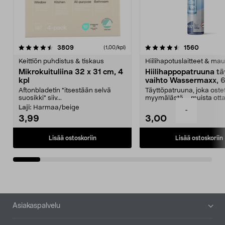
4.5viidestä
arvostelut
4.5viidestä
arvostel
3809
1560
(1,00/kpl)
tähdestä
t
Keittiön puhdistus & tiskaus
Hiilihapotuslaitteet & mau
Mikrokuituliina 32 x 31 cm, 4
Hiilihappopatruuna tä
kpl
vaihto Wassermaxx, 6
Aftonbladetin "itsestään selvä
Täyttöpatruuna, joka ost
suosikki" siiv...
myymälästä – muista ott
patruuna mukaasi m...
Laji:
Harmaa/beige
-
3,99
3,00
Lisää ostoskoriin
Lisää ostoskoriin
Alatunniste
Asiakaspalvelu