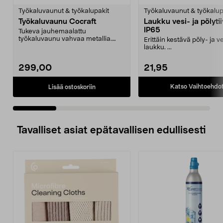
tähdestä
t
Työkaluvaunut & työkalupakit
Työkaluvaunut & työkalup
Työkaluvaunu Cocraft
Laukku vesi- ja pölytii
IP65
Tukeva jauhemaalattu
työkaluvaunu vahvaa metallia.
Erittäin kestävä pöly- ja ve
Kestävä kaappi, jossa kuulala...
laukku. ...
299,00
21,95
Katso Vaihtoehdo
Lisää ostoskoriin
Tavalliset asiat epätavallisen edullisesti