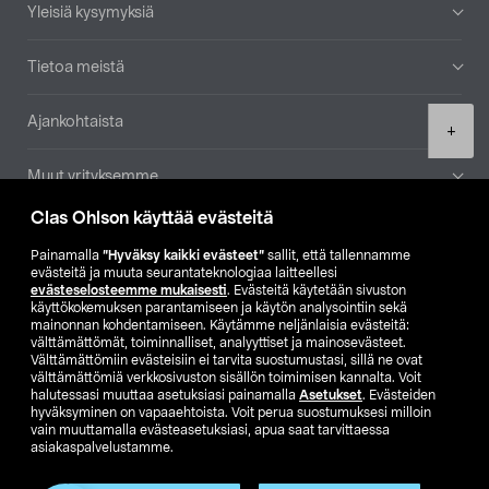
Yleisiä kysymyksiä
Tietoa meistä
Ajankohtaista
Product
+
quantity
Muut yrityksemme
Clas Ohlson käyttää evästeitä
Etsi myymälä
Painamalla
”Hyväksy kaikki evästeet”
sallit, että tallennamme
evästeitä ja muuta seurantateknologiaa laitteellesi
SE
NO
FI
evästeselosteemme mukaisesti
. Evästeitä käytetään sivuston
käyttökokemuksen parantamiseen ja käytön analysointiin sekä
FI
SV
mainonnan kohdentamiseen. Käytämme neljänlaisia evästeitä:
välttämättömät, toiminnalliset, analyyttiset ja mainosevästeet.
Välttämättömiin evästeisiin ei tarvita suostumustasi, sillä ne ovat
välttämättömiä verkkosivuston sisällön toimimisen kannalta. Voit
halutessasi muuttaa asetuksiasi painamalla
Asetukset
. Evästeiden
hyväksyminen on vapaaehtoista. Voit perua suostumuksesi milloin
vain muuttamalla evästeasetuksiasi, apua saat tarvittaessa
asiakaspalvelustamme.
Club Clas
Ostoehdot
Tietosuojaseloste
Näytä hinnat ilman ALV:a