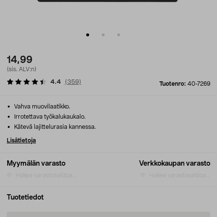
14,99
(sis. ALV:n)
4.4
(
359
)
Tuotenro:
40-7269
Vahva muovilaatikko.
Irrotettava työkalukaukalo.
Kätevä lajittelurasia kannessa.
Lisätietoja
Myymälän varasto
Verkkokaupan varasto
Hakee varastosaldoa...
Hakee varastosaldoa...
Tuotetiedot