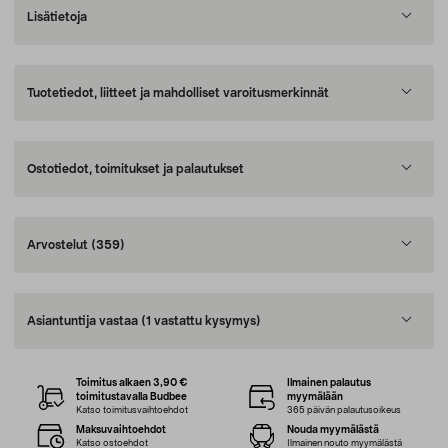
Lisätietoja
Tuotetiedot, liitteet ja mahdolliset varoitusmerkinnät
Ostotiedot, toimitukset ja palautukset
Arvostelut
(359)
Asiantuntija vastaa
(1 vastattu kysymys)
Toimitus alkaen 3,90 €
Ilmainen palautus
toimitustavalla Budbee
myymälään
Katso toimitusvaihtoehdot
365 päivän palautusoikeus
Maksuvaihtoehdot
Nouda myymälästä
Katso ostoehdot
Ilmainen nouto myymälästä