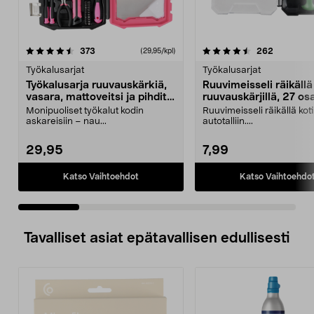
4.5 viidestä
arvostelut
4.5 viidestä
arvostelut
373
262
(29,95/kpl)
tähdestä
t
Työkalusarjat
Työkalusarjat
Työkalusarja ruuvauskärkiä,
Ruuvimeisseli räikällä ja
vasara, mattoveitsi ja pihdit,
ruuvauskärjillä, 27 os
39 osaa
Monipuoliset työkalut kodin
Ruuvimeisseli räikällä koti
askareisiin – nau...
autotalliin....
29,95
7,99
Katso Vaihtoehdot
Katso Vaihtoehdo
Tavalliset asiat epätavallisen edullisesti