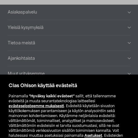
Alatunniste
Asiakaspalvelu
Yleisiä kysymyksiä
Tietoa meistä
Ajankohtaista
Muut yrityksemme
Clas Ohlson käyttää evästeitä
Etsi myymälä
Painamalla
”Hyväksy kaikki evästeet”
sallit, että tallennamme
evästeitä ja muuta seurantateknologiaa laitteellesi
SE
NO
FI
evästeselosteemme mukaisesti
. Evästeitä käytetään sivuston
käyttökokemuksen parantamiseen ja käytön analysointiin sekä
FI
SV
mainonnan kohdentamiseen. Käytämme neljänlaisia evästeitä:
välttämättömät, toiminnalliset, analyyttiset ja mainosevästeet.
Välttämättömiin evästeisiin ei tarvita suostumustasi, sillä ne ovat
välttämättömiä verkkosivuston sisällön toimimisen kannalta. Voit
halutessasi muuttaa asetuksiasi painamalla
Asetukset
. Evästeiden