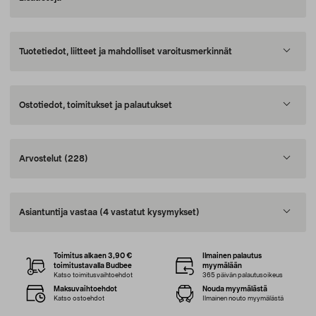
Tuotetiedot, liitteet ja mahdolliset varoitusmerkinnät
Ostotiedot, toimitukset ja palautukset
Arvostelut
(228)
Asiantuntija vastaa
(4 vastatut kysymykset)
Toimitus alkaen 3,90 €
Ilmainen palautus
toimitustavalla Budbee
myymälään
Katso toimitusvaihtoehdot
365 päivän palautusoikeus
Maksuvaihtoehdot
Nouda myymälästä
Katso ostoehdot
Ilmainen nouto myymälästä