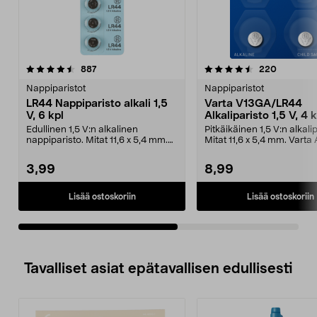
4.5viidestä
arvostelut
4.5viidestä
arvostelu
887
220
tähdestä
t
Nappiparistot
Nappiparistot
LR44 Nappiparisto alkali 1,5
Varta V13GA/LR44
V, 6 kpl
Alkaliparisto 1,5 V, 4 k
Edullinen 1,5 V:n alkalinen
Pitkäikäinen 1,5 V:n alkalip
nappiparisto. Mitat 11,6 x 5,4 mm.
Mitat 11,6 x 5,4 mm. Varta 
LR44 – nappiparis...
Special ...
3,99
8,99
Lisää ostoskoriin
Lisää ostoskoriin
Tavalliset asiat epätavallisen edullisesti