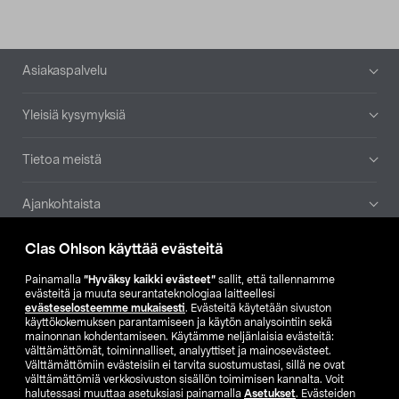
Alatunniste
Asiakaspalvelu
Yleisiä kysymyksiä
Tietoa meistä
Ajankohtaista
Clas Ohlson käyttää evästeitä
Muut yrityksemme
Painamalla
”Hyväksy kaikki evästeet”
sallit, että tallennamme
Etsi myymälä
evästeitä ja muuta seurantateknologiaa laitteellesi
evästeselosteemme mukaisesti
. Evästeitä käytetään sivuston
käyttökokemuksen parantamiseen ja käytön analysointiin sekä
mainonnan kohdentamiseen. Käytämme neljänlaisia evästeitä:
SE
NO
FI
välttämättömät, toiminnalliset, analyyttiset ja mainosevästeet.
Välttämättömiin evästeisiin ei tarvita suostumustasi, sillä ne ovat
FI
SV
välttämättömiä verkkosivuston sisällön toimimisen kannalta. Voit
halutessasi muuttaa asetuksiasi painamalla
Asetukset
. Evästeiden