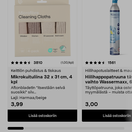
4.5viidestä
arvostelut
4.5viidestä
arvostelu
3810
1561
(1,00/kpl)
tähdestä
t
Keittiön puhdistus & tiskaus
Hiilihapotuslaitteet & mau
Mikrokuituliina 32 x 31 cm, 4
Hiilihappopatruuna tä
kpl
vaihto Wassermaxx, 6
Aftonbladetin "itsestään selvä
Täyttöpatruuna, joka ost
suosikki" siiv...
myymälästä – muista ott
patruuna mukaasi m...
Laji:
Harmaa/beige
3,99
3,00
Lisää ostoskoriin
Lisää ostoskoriin