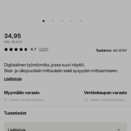
34,95
(sis. ALV:n)
4.7
(
228
)
Tuotenro:
40-8747
Digitaalinen työntömitta, jossa suuri näyttö.
Sisä- ja ulkopuolisiin mittauksiin sekä syvyyden mittaamiseen.
Lisätietoja
Myymälän varasto
Verkkokaupan varasto
Hakee varastosaldoa...
Hakee varastosaldoa...
Tuotetiedot
Lisätietoja