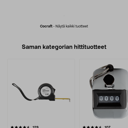
Cocraft
-
Näytä kaikki tuotteet
Saman kategorian hittituotteet
4.5 viidestä
arvostelut
5.0 viidestä
arvostelut
129
107