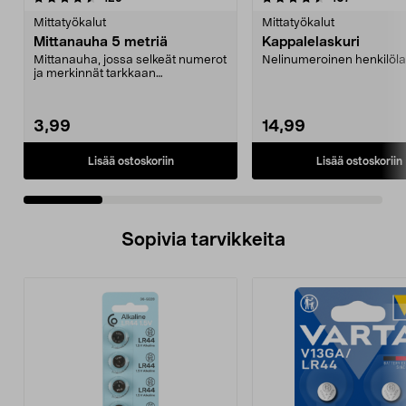
tähdestä
t
Mittatyökalut
Mittatyökalut
Mittanauha 5 metriä
Kappalelaskuri
Mittanauha, jossa selkeät numerot
Nelinumeroinen henkilöla
ja merkinnät tarkkaan
mittaamiseen. Tukeva mit...
3,99
14,99
Lisää ostoskoriin
Lisää ostoskoriin
Sopivia tarvikkeita