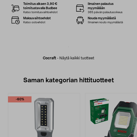
Toimitus alkaen 3,90 €
Ilmainen palautus
toimitustavalla Budbee
myymälään
Katso toimitusvaihtoehdot
365 päivän palautusoikeus
Maksuvaihtoehdot
Nouda myymälästä
Katso ostoehdot
Ilmainen nouto myymälästä
Cocraft
-
Näytä kaikki tuotteet
Saman kategorian hittituotteet
-60%