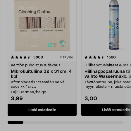
4.5viidestä
arvostelut
4.5viidestä
arvostel
3809
1560
(1,00/kpl)
tähdestä
t
Keittiön puhdistus & tiskaus
Hiilihapotuslaitteet & mau
Mikrokuituliina 32 x 31 cm, 4
Hiilihappopatruuna tä
kpl
vaihto Wassermaxx, 6
Aftonbladetin "itsestään selvä
Täyttöpatruuna, joka ost
suosikki" siiv...
myymälästä – muista ott
patruuna mukaasi m...
Laji:
Harmaa/beige
3,99
3,00
Lisää ostoskoriin
Lisää ostoskoriin