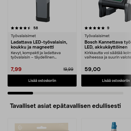
5.0 viidestä
arvostelut
5.0 viidestä
arvostelut
58
9
tähdestä
t
Työvalaisimet
Työvalaisimet
Ladattava LED-työvalaisin,
Bosch Kannettava työ
koukku ja magneetti
LED, akkukäyttöinen
Kevyt, kompakti ja ladattava
Kirkkautta voi säätää ko
työvalaisin – täydellinen
vaiheessa ja suurin valot
tilapäiseen valaisuun. Ak...
100 luumenia. B...
7,99
59,00
19,99
Lisää ostoskoriin
Lisää ostoskoriin
Tavalliset asiat epätavallisen edullisesti