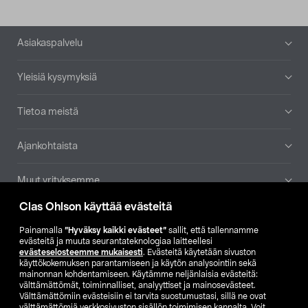
Alatunniste
Asiakaspalvelu
Yleisiä kysymyksiä
Tietoa meistä
Ajankohtaista
Muut yrityksemme
Clas Ohlson käyttää evästeitä
Etsi myymälä
Painamalla
”Hyväksy kaikki evästeet”
sallit, että tallennamme
evästeitä ja muuta seurantateknologiaa laitteellesi
SE
NO
FI
evästeselosteemme mukaisesti
. Evästeitä käytetään sivuston
käyttökokemuksen parantamiseen ja käytön analysointiin sekä
FI
SV
mainonnan kohdentamiseen. Käytämme neljänlaisia evästeitä:
välttämättömät, toiminnalliset, analyyttiset ja mainosevästeet.
Välttämättömiin evästeisiin ei tarvita suostumustasi, sillä ne ovat
välttämättömiä verkkosivuston sisällön toimimisen kannalta. Voit