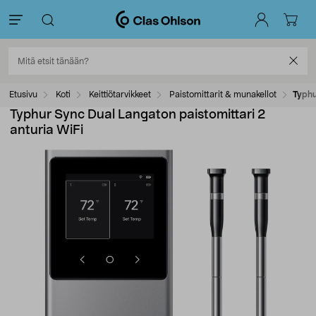
Etusivu
Koti
Keittiötarvikkeet
Paistomittarit & munakellot
Typhu
Typhur Sync Dual Langaton paistomittari 2
anturia WiFi