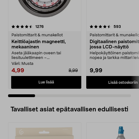
4.5 viidestä
arvostelut
4.5 viidestä
arvostelut
1276
593
tähdestä
t
Paistomittarit & munakellot
Paistomittarit & munakello
Keittiöajastin magneetti,
Digitaalinen paistomit
mekaaninen
jossa LCD-näyttö
Aseta jääkaapin oveen tai
Helpokäyttöinen paistomit
liesituulettimeen –...
nopea ja tarkka mittari le
ja ruoanlaitt...
Väri:
Musta
4,99
9,99
8,99
Lue lisää
Lisää ostoskoriin
Tavalliset asiat epätavallisen edullisesti