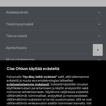
Alatunniste
Asiakaspalvelu
Yleisiä kysymyksiä
Tietoa meistä
Ajankohtaista
Product
+
quantity
Muut yrityksemme
Clas Ohlson käyttää evästeitä
Etsi myymälä
Painamalla
”Hyväksy kaikki evästeet”
sallit, että tallennamme
evästeitä ja muuta seurantateknologiaa laitteellesi
SE
NO
FI
evästeselosteemme mukaisesti
. Evästeitä käytetään sivuston
käyttökokemuksen parantamiseen ja käytön analysointiin sekä
FI
SV
mainonnan kohdentamiseen. Käytämme neljänlaisia evästeitä:
välttämättömät, toiminnalliset, analyyttiset ja mainosevästeet.
Välttämättömiin evästeisiin ei tarvita suostumustasi, sillä ne ovat
välttämättömiä verkkosivuston sisällön toimimisen kannalta. Voit