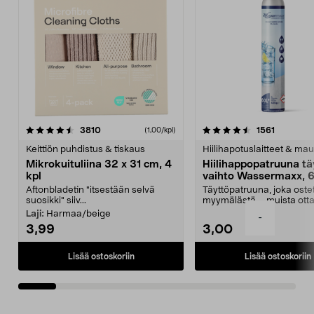
4.5viidestä
arvostelut
4.5viidestä
arvostelu
3810
1561
(1,00/kpl)
tähdestä
t
Keittiön puhdistus & tiskaus
Hiilihapotuslaitteet & mau
Mikrokuituliina 32 x 31 cm, 4
Hiilihappopatruuna tä
kpl
vaihto Wassermaxx, 6
Aftonbladetin "itsestään selvä
Täyttöpatruuna, joka ost
suosikki" siiv...
myymälästä – muista ott
patruuna mukaasi m...
Laji:
Harmaa/beige
-
3,99
3,00
Lisää ostoskoriin
Lisää ostoskoriin