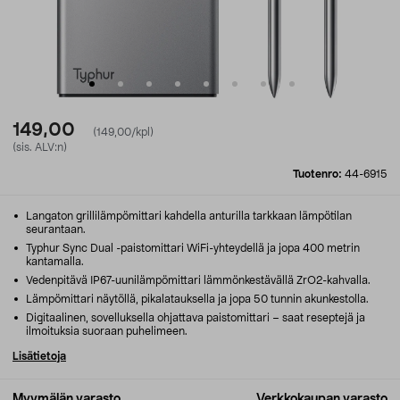
149,00
(149,00/kpl)
(sis. ALV:n)
Tuotenro:
44-6915
Langaton grillilämpömittari kahdella anturilla tarkkaan lämpötilan
seurantaan.
Typhur Sync Dual -paistomittari WiFi-yhteydellä ja jopa 400 metrin
kantamalla.
Vedenpitävä IP67-uunilämpömittari lämmönkestävällä ZrO2-kahvalla.
Lämpömittari näytöllä, pikalatauksella ja jopa 50 tunnin akunkestolla.
Digitaalinen, sovelluksella ohjattava paistomittari – saat reseptejä ja
ilmoituksia suoraan puhelimeen.
Lisätietoja
Myymälän varasto
Verkkokaupan varasto