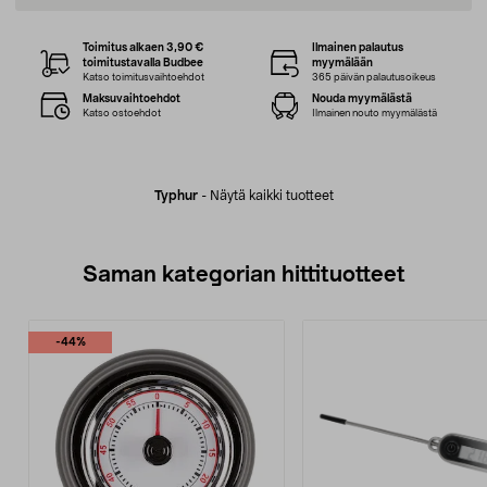
Toimitus alkaen 3,90 €
Ilmainen palautus
toimitustavalla Budbee
myymälään
Katso toimitusvaihtoehdot
365 päivän palautusoikeus
Maksuvaihtoehdot
Nouda myymälästä
Katso ostoehdot
Ilmainen nouto myymälästä
Typhur
-
Näytä kaikki tuotteet
Saman kategorian hittituotteet
-44%