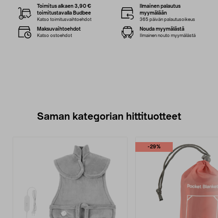
Toimitus alkaen 3,90 €
Ilmainen palautus
toimitustavalla Budbee
myymälään
Katso toimitusvaihtoehdot
365 päivän palautusoikeus
Maksuvaihtoehdot
Nouda myymälästä
Katso ostoehdot
Ilmainen nouto myymälästä
Saman kategorian hittituotteet
-29%