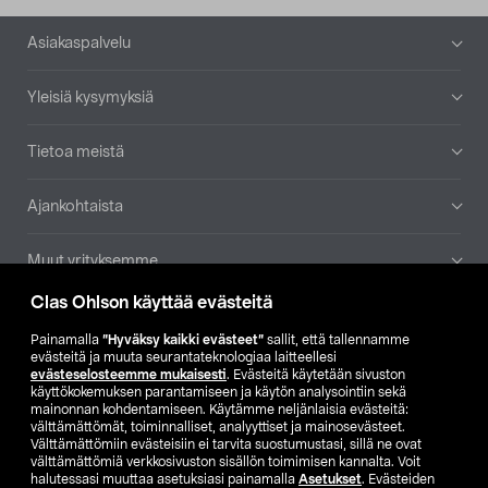
Alatunniste
Asiakaspalvelu
Yleisiä kysymyksiä
Tietoa meistä
Ajankohtaista
Muut yrityksemme
Clas Ohlson käyttää evästeitä
Etsi myymälä
Painamalla
”Hyväksy kaikki evästeet”
sallit, että tallennamme
evästeitä ja muuta seurantateknologiaa laitteellesi
SE
NO
FI
evästeselosteemme mukaisesti
. Evästeitä käytetään sivuston
käyttökokemuksen parantamiseen ja käytön analysointiin sekä
FI
SV
mainonnan kohdentamiseen. Käytämme neljänlaisia evästeitä:
välttämättömät, toiminnalliset, analyyttiset ja mainosevästeet.
Välttämättömiin evästeisiin ei tarvita suostumustasi, sillä ne ovat
välttämättömiä verkkosivuston sisällön toimimisen kannalta. Voit
halutessasi muuttaa asetuksiasi painamalla
Asetukset
. Evästeiden