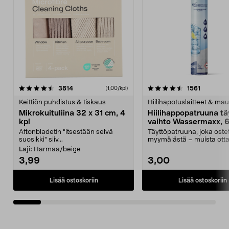
4.5viidestä
arvostelut
4.5viidestä
arvostelu
3814
1561
(1,00/kpl)
tähdestä
t
Keittiön puhdistus & tiskaus
Hiilihapotuslaitteet & mau
Mikrokuituliina 32 x 31 cm, 4
Hiilihappopatruuna tä
kpl
vaihto Wassermaxx, 6
Aftonbladetin "itsestään selvä
Täyttöpatruuna, joka ost
suosikki" siiv...
myymälästä – muista ott
patruuna mukaasi m...
Laji:
Harmaa/beige
3,99
3,00
Lisää ostoskoriin
Lisää ostoskoriin