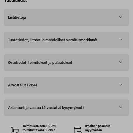
Tuotetiedot
Lisätietoja
Tuotetiedot, liitteet ja mahdolliset varoitusmerkinnät
Ostotiedot, toimitukset ja palautukset
Arvostelut
(224)
Asiantuntija vastaa
(2 vastatut kysymykset)
Toimitus alkaen 3,90 €
Ilmainen palautus
toimitustavalla Budbee
myymälään