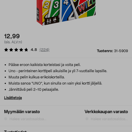
12,99
(sis. ALV:n)
4.8
(
224
)
Tuotenro:
31-5909
Pääse eroon kaikista korteistasi ja voita peli.
Uno - perinteinen korttipeli aikuisille ja yli 7-vuotiaille lapsille.
Muuta pelin kulkua erikoiskorteilla.
Muista sanoa "UNO", kun sinulla on vain yksi kortti jäljellä.
Jännittävä peli 2–10 pelaajalle.
Lisätietoja
Myymälän varasto
Verkkokaupan varasto
Hakee varastosaldoa...
Hakee varastosaldoa...