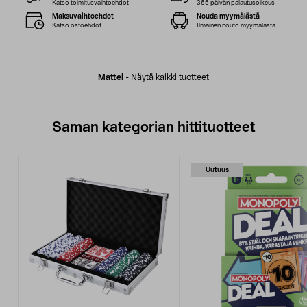
Katso toimitusvaihtoehdot
365 päivän palautusoikeus
Maksuvaihtoehdot
Nouda myymälästä
Katso ostoehdot
Ilmainen nouto myymälästä
Mattel
-
Näytä kaikki tuotteet
Saman kategorian hittituotteet
Uutuus