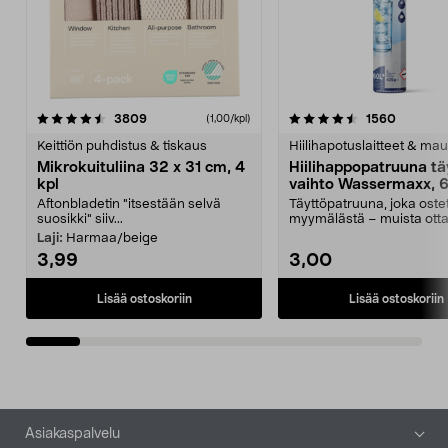
4.5viidestä
arvostelut
4.5viidestä
arvostel
3809
1560
(1,00/kpl)
tähdestä
t
Keittiön puhdistus & tiskaus
Hiilihapotuslaitteet & mau
Mikrokuituliina 32 x 31 cm, 4
Hiilihappopatruuna tä
kpl
vaihto Wassermaxx, 6
Aftonbladetin "itsestään selvä
Täyttöpatruuna, joka ost
suosikki" siiv...
myymälästä – muista ott
patruuna mukaasi m...
Laji:
Harmaa/beige
3,99
3,00
Lisää ostoskoriin
Lisää ostoskoriin
Alatunniste
Asiakaspalvelu