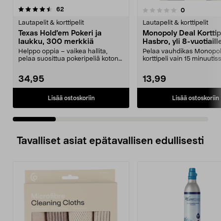
arvostelut
4.5 viidestä
62
arvostelut
0
0.0 viidestä
t
tähdestä
Lautapelit & korttipelit
Lautapelit & korttipelit
Texas Hold’em Pokeri ja
Monopoly Deal Korttipe
laukku, 300 merkkiä
Hasbro, yli 8-vuotiaill
Helppo oppia – vaikea hallita,
Pelaa vauhdikas Monopo
pelaa suosittua pokeripeliä kotona.
korttipeli vain 15 minuutis
Texas Hold’em...
Monopoly Deal -korttipel..
34,95
13,99
Lisää ostoskoriin
Lisää ostoskoriin
Tavalliset asiat epätavallisen edullisesti