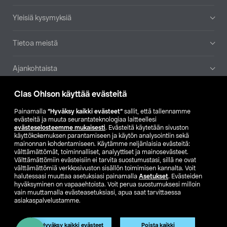
Yleisiä kysymyksiä
Tietoa meistä
Ajankohtaista
Clas Ohlson käyttää evästeitä
Muut yrityksemme
Painamalla
”Hyväksy kaikki evästeet”
sallit, että tallennamme
Etsi myymälä
evästeitä ja muuta seurantateknologiaa laitteellesi
evästeselosteemme mukaisesti
. Evästeitä käytetään sivuston
käyttökokemuksen parantamiseen ja käytön analysointiin sekä
mainonnan kohdentamiseen. Käytämme neljänlaisia evästeitä:
SE
NO
FI
välttämättömät, toiminnalliset, analyyttiset ja mainosevästeet.
Välttämättömiin evästeisiin ei tarvita suostumustasi, sillä ne ovat
FI
SV
välttämättömiä verkkosivuston sisällön toimimisen kannalta. Voit
halutessasi muuttaa asetuksiasi painamalla
Asetukset
. Evästeiden
hyväksyminen on vapaaehtoista. Voit perua suostumuksesi milloin
vain muuttamalla evästeasetuksiasi, apua saat tarvittaessa
asiakaspalvelustamme.
Hyväksy kaikki evästeet
Poista kaikki
Club Clas
Ostoehdot
Tietosuojaseloste