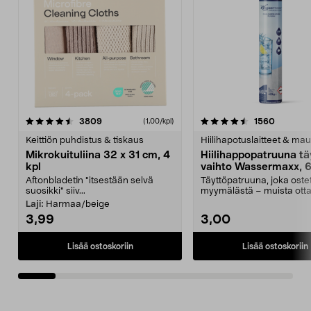
4.5viidestä
arvostelut
4.5viidestä
arvostel
3809
1560
(1,00/kpl)
tähdestä
t
Keittiön puhdistus & tiskaus
Hiilihapotuslaitteet & mau
Mikrokuituliina 32 x 31 cm, 4
Hiilihappopatruuna tä
kpl
vaihto Wassermaxx, 6
Aftonbladetin "itsestään selvä
Täyttöpatruuna, joka ost
suosikki" siiv...
myymälästä – muista ott
patruuna mukaasi m...
Laji:
Harmaa/beige
3,99
3,00
Lisää ostoskoriin
Lisää ostoskoriin