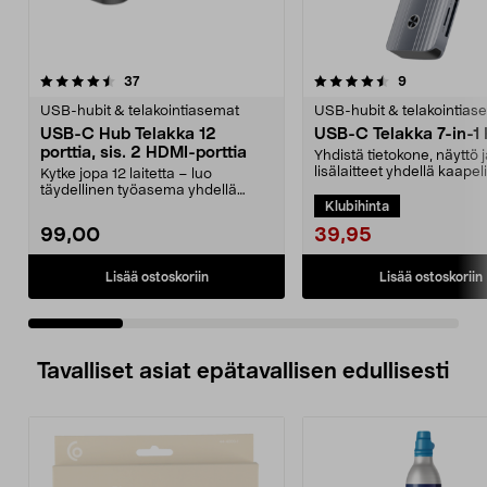
4.5 viidestä
arvostelut
3.5 viidestä
arvostelut
37
9
tähdestä
t
USB-hubit & telakointiasemat
USB-hubit & telakointias
USB-C Hub Telakka 12
USB-C Telakka 7-in-1
porttia, sis. 2 HDMI-porttia
Yhdistä tietokone, näyttö 
lisälaitteet yhdellä kaapel
Kytke jopa 12 laitetta – luo
C-telakka – la...
täydellinen työasema yhdellä
Klubihinta
laitteella. Power Deli...
39,95
99,00
Lisää ostoskoriin
Lisää ostoskoriin
Tavalliset asiat epätavallisen edullisesti