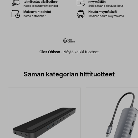
toimitustavalla Budbee
myymälään
Katso toimitusvaihtoehdot
365 päivän palautusoikeus
Maksuvaihtoehdot
Nouda myymälästä
Katso ostoehdot
Ilmainen nouto myymälästä
Clas Ohlson
-
Näytä kaikki tuotteet
Saman kategorian hittituotteet