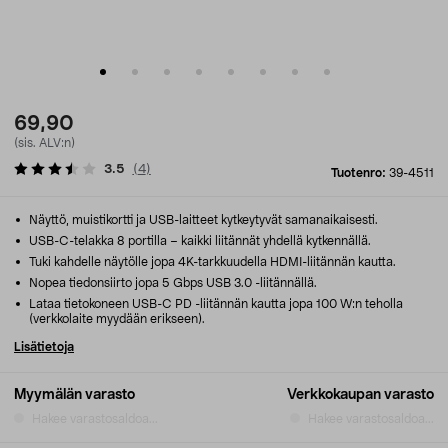
69,90
(sis. ALV:n)
3.5
(
4
)
Tuotenro:
39-4511
Näyttö, muistikortti ja USB-laitteet kytkeytyvät samanaikaisesti.
USB-C-telakka 8 portilla – kaikki liitännät yhdellä kytkennällä.
Tuki kahdelle näytölle jopa 4K-tarkkuudella HDMI-liitännän kautta.
Nopea tiedonsiirto jopa 5 Gbps USB 3.0 -liitännällä.
Lataa tietokoneen USB-C PD -liitännän kautta jopa 100 W:n teholla
(verkkolaite myydään erikseen).
Lisätietoja
Myymälän varasto
Verkkokaupan varasto
Hakee varastosaldoa...
Hakee varastosaldoa...